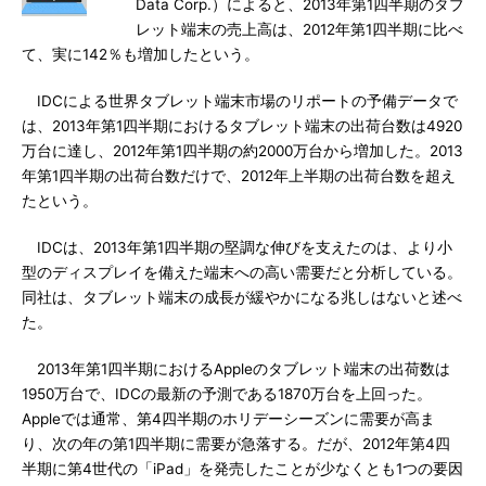
Data Corp.）によると、2013年第1四半期のタブ
レット端末の売上高は、2012年第1四半期に比べ
て、実に142％も増加したという。
IDCによる世界タブレット端末市場のリポートの予備データで
は、2013年第1四半期におけるタブレット端末の出荷台数は4920
万台に達し、2012年第1四半期の約2000万台から増加した。2013
年第1四半期の出荷台数だけで、2012年上半期の出荷台数を超え
たという。
IDCは、2013年第1四半期の堅調な伸びを支えたのは、より小
型のディスプレイを備えた端末への高い需要だと分析している。
同社は、タブレット端末の成長が緩やかになる兆しはないと述べ
た。
2013年第1四半期におけるAppleのタブレット端末の出荷数は
1950万台で、IDCの最新の予測である1870万台を上回った。
Appleでは通常、第4四半期のホリデーシーズンに需要が高ま
り、次の年の第1四半期に需要が急落する。だが、2012年第4四
半期に第4世代の「iPad」を発売したことが少なくとも1つの要因