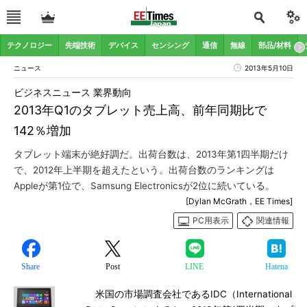
テクノロジー
先端技術
デバイス
センシング
通信
無線
部品/材料
ニュース
2013年5月10日
ビジネスニュース 業界動向
2013年Q1のタブレット売上高、前年同期比で
142％増加
タブレット端末が絶好調だ。出荷台数は、2013年第1四半期だけ
で、2012年上半期を超えたという。出荷台数のランキングは
Appleが第1位で、Samsung Electronicsが2位に続いている。
[Dylan McGrath，EE Times]
PC用表示
関連情報
Share
Post
LINE
Hatena
米国の市場調査会社であるIDC（International