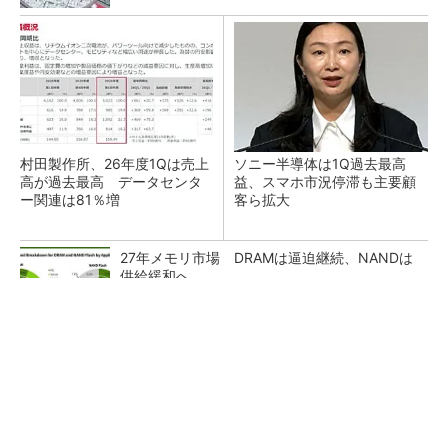
村田製作所、26年度1Qは売上
ソニー半導体は1Q過去最高
高が過去最高 データセンタ
益、スマホ市況停滞も主要顧
ー関連は81％増
客ら拡大
27年メモリ市場 DRAMは逼迫継続、NANDは
供給緩和へ
マイクロン、AI需要で広島工場増強へ起工式
1.5兆円投資