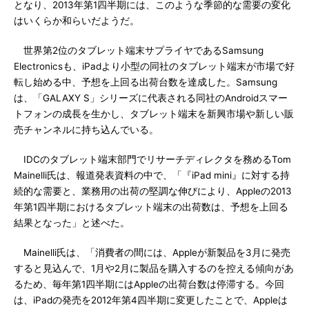
となり、2013年第1四半期には、このような季節的な需要の変化
はいくらか和らいだようだ。
世界第2位のタブレット端末サプライヤであるSamsung
Electronicsも、iPadより小型の同社のタブレット端末が市場で好
転し始める中、予想を上回る出荷台数を達成した。Samsung
は、「GALAXY S」シリーズに代表される同社のAndroidスマー
トフォンの成長を生かし、タブレット端末を新興市場や新しい販
売チャンネルに持ち込んでいる。
IDCのタブレット端末部門でリサーチディレクタを務めるTom
Mainelli氏は、報道発表資料の中で、「『iPad mini』に対する持
続的な需要と、業務用の出荷の堅調な伸びにより、Appleの2013
年第1四半期におけるタブレット端末の出荷数は、予想を上回る
結果となった」と述べた。
Mainelli氏は、「消費者の間には、Appleが新製品を3月に発売
すると見込んで、1月や2月に製品を購入するのを控える傾向があ
るため、毎年第1四半期にはAppleの出荷台数は停滞する。今回
は、iPadの発売を2012年第4四半期に変更したことで、Appleは