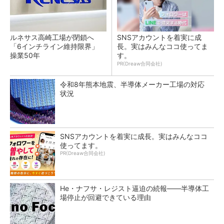
ルネサス高崎工場が閉鎖へ
SNSアカウントを着実に成
「6インチライン維持限界」
長。実はみんなココ使ってま
操業50年
す。
PR(Dreaw合同会社)
令和8年熊本地震、半導体メーカー工場の対応
状況
SNSアカウントを着実に成長。実はみんなココ
使ってます。
PR(Dreaw合同会社)
He・ナフサ・レジスト逼迫の続報――半導体工
場停止が回避できている理由