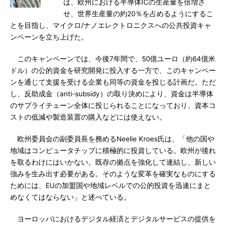
は、欧州における半導体ICの生産量を倍増さ
せ、世界生産量の約20％を占めるようにするこ
とを目指し、マイクロ/ナノエレクトロニクスへの公共投資キャ
ンペーンを立ち上げた。
このキャンペーンでは、今後7年間で、50億ユーロ（約64億米
ドル）の公的資金を研究開発に投入する一方で、このキャンペー
ンを通じて支援を受ける企業も同等の資金を投じる計画だ。ただ
し、反助成金（anti-subsidy）の取り決めにより、資金は半導体
のサプライチェーン全体に投じられることになっており、資本コ
ストの低減や製造装置の購入などには使えない。
欧州委員会の副委員長を務めるNeelie Kroes氏は、「他の国や
地域はコンピュータチップに積極的に投資している。欧州が後れ
を取るわけにはいかない。既存の拠点を強化して連結し、新しい
強みを生み出す必要がある。そのような変革を確実なものにする
ためには、EUの加盟国や地域レベルでの公的投資を迅速にまと
めなくてはならない」と述べている。
ヨーロッパにおけるデジタル経済とデジタルサービスの提供を