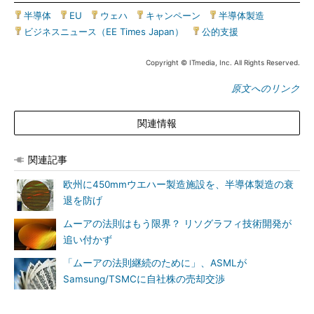
半導体
|
EU
|
ウェハ
|
キャンペーン
|
半導体製造
|
ビジネスニュース（EE Times Japan）
|
公的支援
Copyright © ITmedia, Inc. All Rights Reserved.
原文へのリンク
関連情報
関連記事
欧州に450mmウエハー製造施設を、半導体製造の衰
退を防げ
ムーアの法則はもう限界？ リソグラフィ技術開発が
追い付かず
「ムーアの法則継続のために」、ASMLが
Samsung/TSMCに自社株の売却交渉