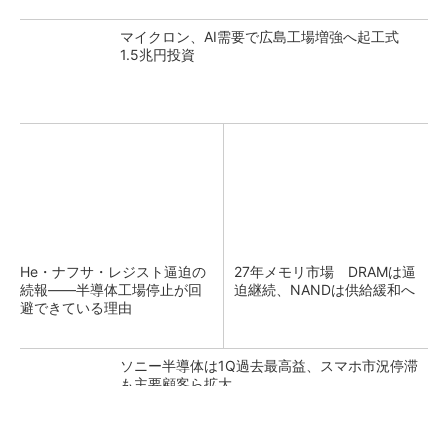
マイクロン、AI需要で広島工場増強へ起工式
1.5兆円投資
He・ナフサ・レジスト逼迫の
27年メモリ市場 DRAMは逼
続報――半導体工場停止が回
迫継続、NANDは供給緩和へ
避できている理由
ソニー半導体は1Q過去最高益、スマホ市況停滞
も主要顧客ら拡大