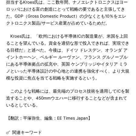
担当するKroes氏は、ここ数年間、ナノエレクトロニクスはヨー
ロッパにおける富の創造にとって戦略の要であると主張してき
た。GDP（Gross Domestic Product）の少なくとも10％をエレ
クトロニクス製品/サービス産業が占めているためだ。
Kroes氏は、「欧州における半導体ICの製造量が、米国を上回
ることを望んでいる。資金を適切な形で投入できれば、実現でき
る目標だ」と述べた。今後は、ドイツ ドレスデン、オランダ ア
イントホーヘン、ベルギー ルーヴァン、フランス グルノーブル
にある半導体拠点の拡充や、英国 ケンブリッジやイタリア ミラ
ノといった半導体設計の中心地との連携を強化すべく、より大規
模な投資に焦点を当てる戦略を実施するという。
このような戦略には、最先端のプロセス技術を適用してICを製
造することや、450mmウエハーに移行することなどが含まれて
いるとしている。
【翻訳：平塚弥生、編集：EE Times Japan】
関連キーワード