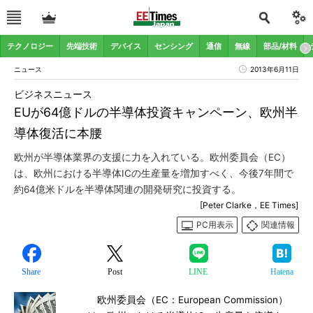
テクノロジー
先端技術
デバイス
センシング
通信
無線
部品/材料
ニュース
2013年6月11日
ビジネスニュース
EUが64億ドルの半導体投資キャンペーン、欧州半
導体復活に本腰
欧州が半導体業界の支援に力を入れている。欧州委員会（EC）
は、欧州における半導体ICの生産量を増加すべく、今後7年間で
約64億米ドルを半導体関連の開発研究に投資する。
[Peter Clarke，EE Times]
PC用表示
関連情報
Share
Post
LINE
Hatena
欧州委員会（EC：European Commission）