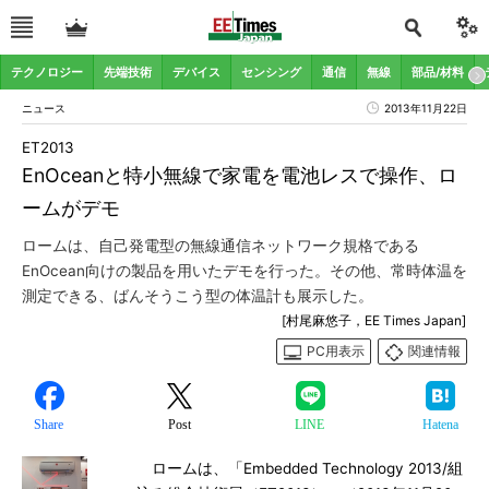
テクノロジー
先端技術
デバイス
センシング
通信
無線
部品/材料
ニュース
2013年11月22日
ET2013
EnOceanと特小無線で家電を電池レスで操作、ロ
ームがデモ
ロームは、自己発電型の無線通信ネットワーク規格である
EnOcean向けの製品を用いたデモを行った。その他、常時体温を
測定できる、ばんそうこう型の体温計も展示した。
[村尾麻悠子，EE Times Japan]
PC用表示
関連情報
Share
Post
LINE
Hatena
ロームは、「Embedded Technology 2013/組