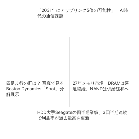
「2031年にアップリンク5倍の可能性」 AI時
代の通信課題
四足歩行の肝は？ 写真で見る
27年メモリ市場 DRAMは逼
Boston Dynamics「Spot」分
迫継続、NANDは供給緩和へ
解展示
HDD大手Seagateの四半期業績、3四半期連続
で利益率が過去最高を更新