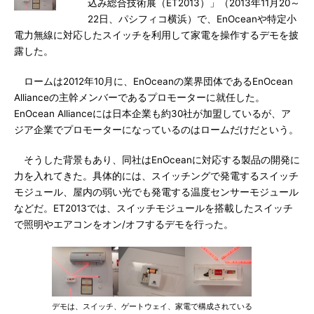
込み総合技術展（ET2013）」（2013年11月20～
22日、パシフィコ横浜）で、EnOceanや特定小
電力無線に対応したスイッチを利用して家電を操作するデモを披
露した。
ロームは2012年10月に、EnOceanの業界団体であるEnOcean
Allianceの主幹メンバーであるプロモーターに就任した。
EnOcean Allianceには日本企業も約30社が加盟しているが、ア
ジア企業でプロモーターになっているのはロームだけだという。
そうした背景もあり、同社はEnOceanに対応する製品の開発に
力を入れてきた。具体的には、スイッチングで発電するスイッチ
モジュール、屋内の弱い光でも発電する温度センサーモジュール
などだ。ET2013では、スイッチモジュールを搭載したスイッチ
で照明やエアコンをオン/オフするデモを行った。
デモは、スイッチ、ゲートウェイ、家電で構成されている