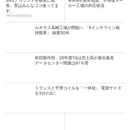
SNSアカウントを着実に成
令和8年熊本地震、半導体メー
長。実はみんなココ使ってま
カー工場の対応状況
す。
PR(Dreaw合同会社)
ルネサス高崎工場が閉鎖へ 「6インチライン維
持限界」 操業50年
村田製作所、26年度1Qは売上高が過去最高
データセンター関連は81％増
トランスと平滑コイルを「一体化」 電源サイズ
を3分の2に