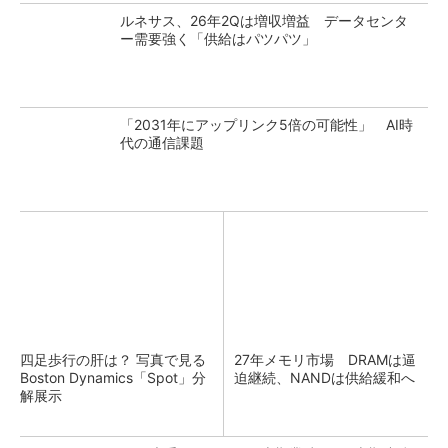
ルネサス、26年2Qは増収増益 データセンタ
ー需要強く「供給はパツパツ」
「2031年にアップリンク5倍の可能性」 AI時
代の通信課題
四足歩行の肝は？ 写真で見る
27年メモリ市場 DRAMは逼
Boston Dynamics「Spot」分
迫継続、NANDは供給緩和へ
解展示