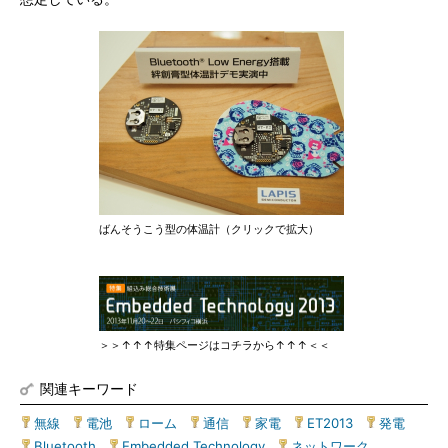
ばんそうこう型の体温計（クリックで拡大）
＞＞↑↑↑特集ページはコチラから↑↑↑＜＜
関連キーワード
無線
|
電池
|
ローム
|
通信
|
家電
|
ET2013
|
発電
|
Bluetooth
|
Embedded Technology
|
ネットワーク