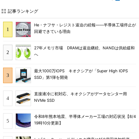
記事ランキング
He・ナフサ・レジスト逼迫の続報――半導体工場停止が
回避できている理由
27年メモリ市場 DRAMは逼迫継続、NANDは供給緩和
へ
最大1000万IOPS キオクシアが「Super High IOPS
SSD」第1弾を開発
直接液冷に初対応、キオクシアがデータセンター用
NVMe SSD
令和8年熊本地震、半導体メーカー工場の対応状況【8/4
19時10分更新】