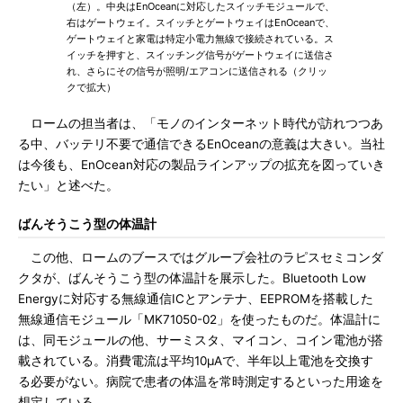
（左）。中央はEnOceanに対応したスイッチモジュールで、
右はゲートウェイ。スイッチとゲートウェイはEnOceanで、
ゲートウェイと家電は特定小電力無線で接続されている。ス
イッチを押すと、スイッチング信号がゲートウェイに送信さ
れ、さらにその信号が照明/エアコンに送信される（クリッ
クで拡大）
ロームの担当者は、「モノのインターネット時代が訪れつつあ
る中、バッテリ不要で通信できるEnOceanの意義は大きい。当社
は今後も、EnOcean対応の製品ラインアップの拡充を図っていき
たい」と述べた。
ばんそうこう型の体温計
この他、ロームのブースではグループ会社のラピスセミコンダ
クタが、ばんそうこう型の体温計を展示した。Bluetooth Low
Energyに対応する無線通信ICとアンテナ、EEPROMを搭載した
無線通信モジュール「MK71050-02」を使ったものだ。体温計に
は、同モジュールの他、サーミスタ、マイコン、コイン電池が搭
載されている。消費電流は平均10μAで、半年以上電池を交換す
る必要がない。病院で患者の体温を常時測定するといった用途を
想定している。