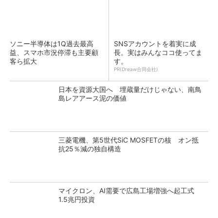
ソニー半導体は1Q過去最高
SNSアカウントを着実に成
益、スマホ市況停滞も主要顧
長。実はみんなココ使ってま
客ら拡大
す。
PR(Dreaw合同会社)
日本を資源大国へ 埋蔵量だけじゃない、南鳥
島レアアース泥の価値
三菱電機、第5世代SiC MOSFETの核 オン抵
抗25％減の独自構造
マイクロン、AI需要で広島工場増強へ起工式
1.5兆円投資