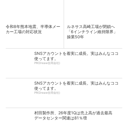
令和8年熊本地震、半導体メー
ルネサス高崎工場が閉鎖へ
カー工場の対応状況
「6インチライン維持限界」
操業50年
SNSアカウントを着実に成長。実はみんなココ
使ってます。
PR(Dreaw合同会社)
SNSアカウントを着実に成長。実はみんなココ
使ってます。
PR(Dreaw合同会社)
村田製作所、26年度1Qは売上高が過去最高
データセンター関連は81％増