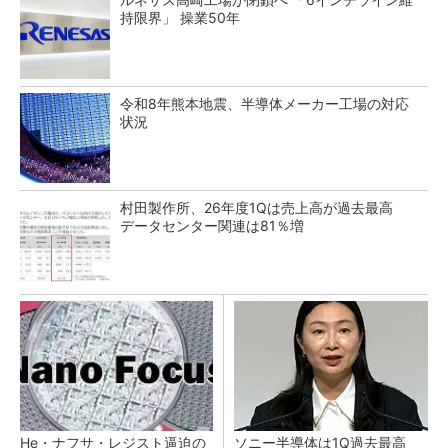
持限界」 操業50年
令和8年熊本地震、半導体メーカー工場の対応
状況
村田製作所、26年度1Qは売上高が過去最高
データセンター関連は81％増
He・ナフサ・レジスト逼迫の
ソニー半導体は1Q過去最高