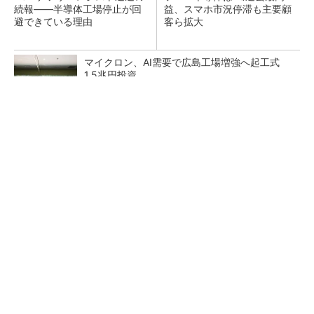
続報――半導体工場停止が回
益、スマホ市況停滞も主要顧
避できている理由
客ら拡大
マイクロン、AI需要で広島工場増強へ起工式
1.5兆円投資
27年メモリ市場 DRAMは逼迫継続、NANDは
供給緩和へ
中国最大のDRAMメーカーCXMTがIPOへ 増
産とHBM開発で存在感