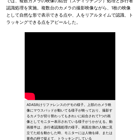
では、複数カメラの映像の結合（スティッチング）処理と歩行者
認識処理を実施。複数台のカメラの撮影映像ながら、1枚の映像
として自然な形で表示できる点や、人をリアルタイムで認識、ト
ラッキングできる点をアピールした。
ADAS向けリファレンスのデモの様子。上部のカメラ映
像にマウスパッドが動いてる様子が映っており、撮影す
るカメラが切り替わってもきれいに結合されて1つの画
像としてモニター表示されている様子がうかがえる。動
画後半は、歩行者認識処理の様子。画面左側の人物に見
立てた絵を動かした時、モニターには人物を緑、または
黄色の枠で捉えて、トラッキングしている