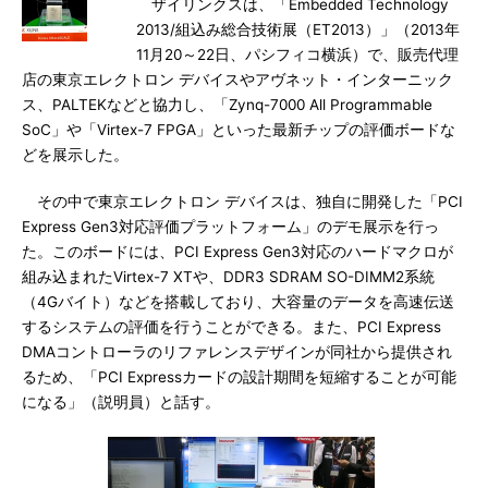
ザイリンクスは、「Embedded Technology
2013/組込み総合技術展（ET2013）」（2013年
11月20～22日、パシフィコ横浜）で、販売代理
店の東京エレクトロン デバイスやアヴネット・インターニック
ス、PALTEKなどと協力し、「Zynq-7000 All Programmable
SoC」や「Virtex-7 FPGA」といった最新チップの評価ボードな
どを展示した。
その中で東京エレクトロン デバイスは、独自に開発した「PCI
Express Gen3対応評価プラットフォーム」のデモ展示を行っ
た。このボードには、PCI Express Gen3対応のハードマクロが
組み込まれたVirtex-7 XTや、DDR3 SDRAM SO-DIMM2系統
（4Gバイト）などを搭載しており、大容量のデータを高速伝送
するシステムの評価を行うことができる。また、PCI Express
DMAコントローラのリファレンスデザインが同社から提供され
るため、「PCI Expressカードの設計期間を短縮することが可能
になる」（説明員）と話す。