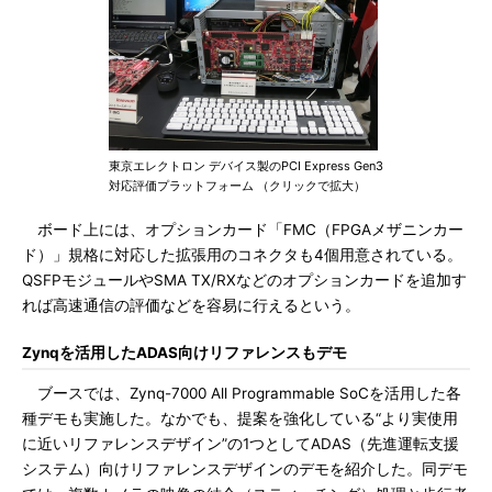
東京エレクトロン デバイス製のPCI Express Gen3
対応評価プラットフォーム （クリックで拡大）
ボード上には、オプションカード「FMC（FPGAメザニンカー
ド）」規格に対応した拡張用のコネクタも4個用意されている。
QSFPモジュールやSMA TX/RXなどのオプションカードを追加す
れば高速通信の評価などを容易に行えるという。
Zynqを活用したADAS向けリファレンスもデモ
ブースでは、Zynq-7000 All Programmable SoCを活用した各
種デモも実施した。なかでも、提案を強化している“より実使用
に近いリファレンスデザイン”の1つとしてADAS（先進運転支援
システム）向けリファレンスデザインのデモを紹介した。同デモ