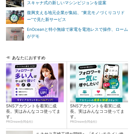
スキャナ式の新しいマシンビジョンを提案
復興支える地元企業が集結、“東北モノづくりコリド
ー”で見た新サービス
EnOceanと特小無線で家電を電池レスで操作、ローム
がデモ
あなたにおすすめ
SNSアカウントを着実に成
SNSアカウントを着実に成
長。実はみんなココ使ってま
長。実はみんなココ使ってま
す。
す。
PR(Dreaw合同会社)
PR(Dreaw合同会社)
ルネサス高崎工場が閉鎖へ 「6インチライン維