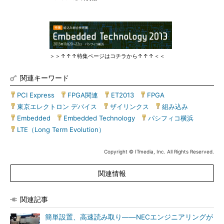
＞＞↑↑↑特集ページはコチラから↑↑↑＜＜
関連キーワード
PCI Express
|
FPGA関連
|
ET2013
|
FPGA
|
東京エレクトロン デバイス
|
ザイリンクス
|
組み込み
|
Embedded
|
Embedded Technology
|
パシフィコ横浜
|
LTE（Long Term Evolution）
Copyright © ITmedia, Inc. All Rights Reserved.
関連情報
関連記事
簡単設置、高速読み取り――NECエンジニアリングが