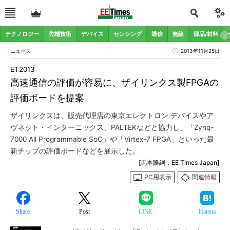
テクノロジー
先端技術
デバイス
センシング
通信
無線
部品/材料
ニュース
2013年11月25日
ET2013
高速通信の評価が容易に、ザイリンクス製FPGAの
評価ボードを提案
ザイリンクスは、販売代理店の東京エレクトロン デバイスやア
ヴネット・インターニックス、PALTEKなどと協力し、「Zynq-
7000 All Programmable SoC」や「Virtex-7 FPGA」といった最
新チップの評価ボードなどを展示した。
[馬本隆綱，EE Times Japan]
PC用表示
関連情報
Share
Post
LINE
Hatena