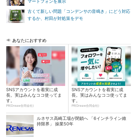
マートフォンを展示
古くて新しい問題「コンデンサの音鳴き」にどう対応
するか、村田が対処策をデモ
あなたにおすすめ
SNSアカウントを着実に成
SNSアカウントを着実に成
長。実はみんなココ使ってま
長。実はみんなココ使ってま
す。
す。
PR(Dreaw合同会社)
PR(Dreaw合同会社)
ルネサス高崎工場が閉鎖へ 「6インチライン維
持限界」 操業50年