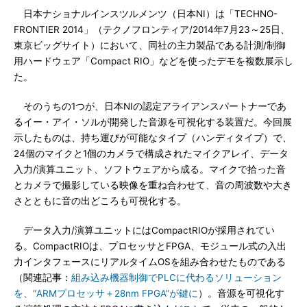
日本ナショナルインスツルメンツ（日本NI）は「TECHNO-
FRONTIER 2014」（テクノフロンティア/2014年7月23～25日、
東京ビッグサイト）において、同社の主力製品である計測/制御
用ハードウェア「Compact RIO」などを使ったデモを複数展示し
た。
そのうちの1つが、日本NIの認定アライアンスパートナーであ
るイー・アイ・ソルが開発した音源を可視化する装置だ。今回展
示したものは、持ち運びが可能なタイプ（ハンディタイプ）で、
24個のマイクと1個のカメラで構成されたマイクアレイ、データ
入力/演算ユニット、ソフトウェアから成る。マイクで拾った音
とカメラで撮影している映像を重ね合わせて、音の周波数や大き
さとともに音の出どころも可視化する。
データ入力/演算ユニットにはCompactRIOが採用されてい
る。CompactRIOは、プロセッサとFPGA、モジュール式の入出
力インタフェースにリアルタイムOSを組み合わせたものである
（関連記事：
組み込み機器制御でPLCに代わるソリューション
を、“ARMプロセッサ＋28nm FPGA”が鍵に
）。音源を可視化す