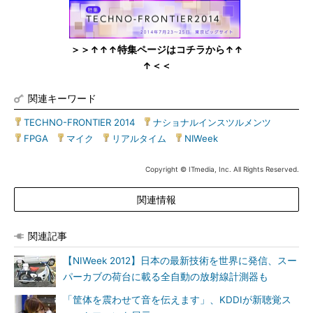
＞＞↑↑↑特集ページはコチラから↑↑
↑＜＜
関連キーワード
TECHNO-FRONTIER 2014
|
ナショナルインスツルメンツ
|
FPGA
|
マイク
|
リアルタイム
|
NIWeek
Copyright © ITmedia, Inc. All Rights Reserved.
関連情報
関連記事
【NIWeek 2012】日本の最新技術を世界に発信、スー
パーカブの荷台に載る全自動の放射線計測器も
「筐体を震わせて音を伝えます」、KDDIが新聴覚ス