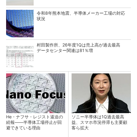
令和8年熊本地震、半導体メーカー工場の対応
状況
村田製作所、26年度1Qは売上高が過去最高
データセンター関連は81％増
He・ナフサ・レジスト逼迫の
ソニー半導体は1Q過去最高
続報――半導体工場停止が回
益、スマホ市況停滞も主要顧
避できている理由
客ら拡大