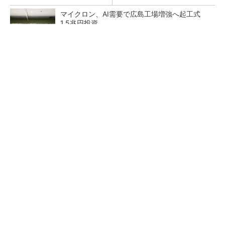
マイクロン、AI需要で広島工場増強へ起工式
1.5兆円投資
27年メモリ市場 DRAMは逼迫継続、NANDは
供給緩和へ
中国最大のDRAMメーカーCXMTがIPOへ 増
産とHBM開発で存在感