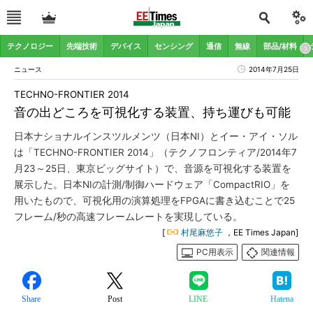
テクノロジー
先端技術
デバイス
センシング
通信
無線
部品/材料
ニュース
2014年7月25日
TECHNO-FRONTIER 2014
音の出どころを可視化する装置、持ち運びも可能
日本ナショナルインスツルメンツ（日本NI）とイー・アイ・ソル
は「TECHNO-FRONTIER 2014」（テクノフロンティア/2014年7
月23～25日、東京ビッグサイト）で、音源を可視化する装置を
展示した。日本NIの計測/制御ハードウェア「CompactRIO」を
用いたもので、可視化用の演算処理をFPGAに書き込むことで25
フレーム/秒の高速フレームレートを実現している。
[
村尾麻悠子
，EE Times Japan]
PC用表示
関連情報
Share
Post
LINE
Hatena