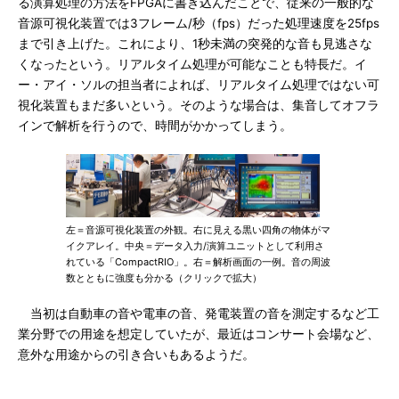
る演算処理の方法をFPGAに書き込んだことで、従来の一般的な
音源可視化装置では3フレーム/秒（fps）だった処理速度を25fps
まで引き上げた。これにより、1秒未満の突発的な音も見逃さな
くなったという。リアルタイム処理が可能なことも特長だ。イ
ー・アイ・ソルの担当者によれば、リアルタイム処理ではない可
視化装置もまだ多いという。そのような場合は、集音してオフラ
インで解析を行うので、時間がかかってしまう。
左＝音源可視化装置の外観。右に見える黒い四角の物体がマ
イクアレイ。中央＝データ入力/演算ユニットとして利用さ
れている「CompactRIO」。右＝解析画面の一例。音の周波
数とともに強度も分かる（クリックで拡大）
当初は自動車の音や電車の音、発電装置の音を測定するなど工
業分野での用途を想定していたが、最近はコンサート会場など、
意外な用途からの引き合いもあるようだ。