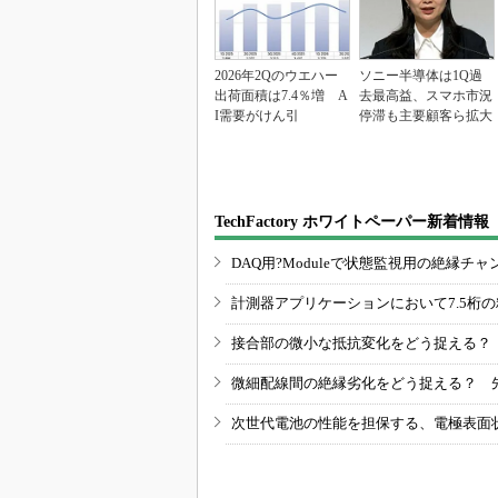
2026年2Qのウエハー
ソニー半導体は1Q過
出荷面積は7.4％増 A
去最高益、スマホ市況
I需要がけん引
停滞も主要顧客ら拡大
TechFactory ホワイトペーパー新着情報
DAQ用?Moduleで状態監視用の絶縁
計測器アプリケーションにおいて7.5桁
接合部の微小な抵抗変化をどう捉える？
微細配線間の絶縁劣化をどう捉える？ 
次世代電池の性能を担保する、電極表面