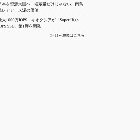
日本を資源大国へ 埋蔵量だけじゃない、南鳥
島レアアース泥の価値
最大1000万IOPS キオクシアが「Super High
IOPS SSD」第1弾を開発
≫
11～30位はこちら