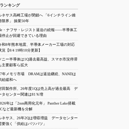
ランキング
ルネサス高崎工場が閉鎖へ 「6インチライン維
持限界」 操業50年
He・ナフサ・レジスト逼迫の続報――半導体工
場停止が回避できている理由
令和8年熊本地震、半導体メーカー工場の対応
状況【8/4 19時10分更新】
ソニー半導体は1Q過去最高益、スマホ市況停滞
も主要顧客ら拡大
27年メモリ市場 DRAMは逼迫継続、NANDは
供給緩和へ
村田製作所、26年度1Qは売上高が過去最高 デ
ータセンター関連は81％増
2026年は「2nm商用化元年」 Panther Lake搭載
PCなど最新機を分解
ルネサス、26年2Qは増収増益 データセンター
需要強く「供給はパツパツ」