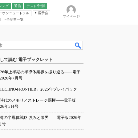
シング
通信
テスト/計測
ーボンニュートラル
展示会
マイページ
全記事一覧
l
ンピューティング
して読む 電子ブックレット
IER
026年上半期の半導体業界を振り返る――電子
2026年7月号
TECHNO-FRONTIER」2025年プレイバック
I時代のメモリ／ストレージ覇権――電子版
026年5月号
湾の半導体戦略 強みと限界――電子版2026年
月号