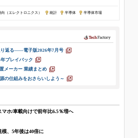
動向（エレクトロニクス）
|
統計
|
半導体
|
半導体市場
り返る――電子版2026年7月号
025年プレイバック
装置メーカー 業績まとめ
源の仕組みをおさらいしよう～
スマホ/車載向けで前年比6.5％増へ
模、5年後は40倍に