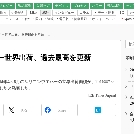
ノロジー
製品解剖
先端技術
デバイス
プロセス
パワー
部品材料
セン
動向
企業動向
統計
インタビュー
コラム
テーマ特集
カ
M&A
5G
ギー
ナログ
無線
集
ニュース
海外
国内
連載
電子版
読者登録
ホワイトペーパー
Specia
フィジカルAI
IoT・エッジコ
モリ
EXPO
Microchip情報
ストレージ通信
EE Times Japan×EDN Japan統合電
エッジAI
子版
I
SEMICON Japan
エハー世界出荷、過去最高を更新―...
デバイス通信
パワーエレクトロニクス
電子ブックレット
イコン
CEATEC
のナノフォーカス
半導体後工程
GA
EdgeTech＋
業界スコープ
エハー世界出荷、過去最高を更新
読者調査（EE Times Research）
印刷
TECHNO-FRONT
のエレ・組み込みプレイバ
カーボンニュートラル
2
人とくるま展
版
IoT
直前エンジニアの社会人大
2014年4～6月のシリコンウエハーの世界出荷面積が、2010年7～
電源設計（EDN Japan）
「
新したと発表した。
数字」で回してみよう
エレクトロニクス入門（EDN
[
EE Times Japan
]
A
Japan）
ード ～Behind the
2
rd
見る
Share
年で起こったこと、次の10年
台
こと
4
で探るアジアの新トレンド