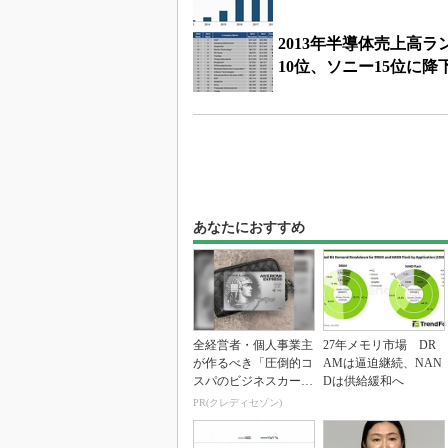
2013年半導体売上高
10位、ソニー15位に降
あなたにおすすめ
全経営者・個人事業主
27年メモリ市場 DR
が作るべき「圧倒的コ
AMは逼迫継続、NAN
スパのビジネスカー
Dは供給緩和へ
ド」
PR(クレディセゾン)