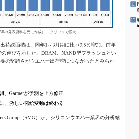
MIの発表資料を元に作成） （クリックで拡大）
ー出荷総面積は、同年1～3月期に比べ9.5％増加。前年
での伸びを示した。DRAM、NAND型フラッシュとい
需要の堅調さがウエハー出荷増につながったとみられ
調、Gartnerが予測を上方修正
期に、激しい需給変動は終わる
acturers Group（SMG）が、シリコンウエハー業界の分析結