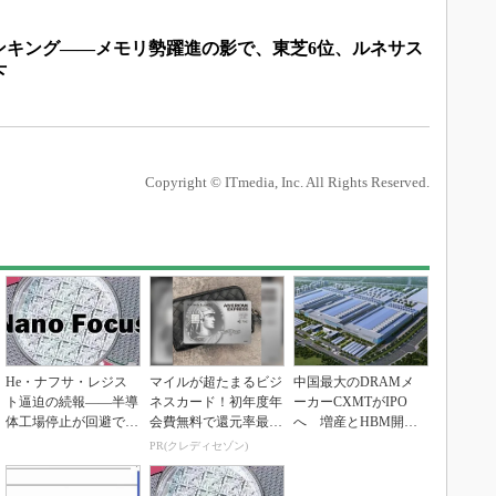
ランキング――メモリ勢躍進の影で、東芝6位、ルネサス
下
Copyright © ITmedia, Inc. All Rights Reserved.
He・ナフサ・レジス
マイルが超たまるビジ
中国最大のDRAMメ
ト逼迫の続報――半導
ネスカード！初年度年
ーカーCXMTがIPO
体工場停止が回避でき
会費無料で還元率最大
へ 増産とHBM開発
ている理由
1.125%
で存在感
PR(クレディセゾン)