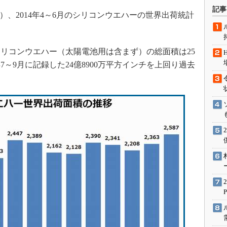
術を知る
記事
時間）、2014年4～6月のシリコンウエハーの世界出荷統計
エンジニア”が仕掛けた社内
念の180日
ションは日本を救うのか
リコンウエハー（太陽電池用は含まず）の総面積は25
IoT通信
年7～9月に記録した24億8900万平方インチを上回り過去
ナリスト「未来展望」
愛されないエンジニア」の
行動論