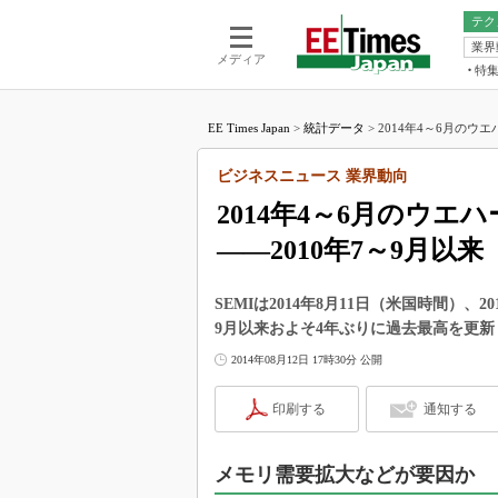
テク
業界
電池／エネル
ア
メディア
特
メ
福田昭の
LS
EE Times Japan
>
統計データ
>
2014年4～6月のウ
福田昭の
マ
湯之上隆
ビジネスニュース 業界動向
FP
大山聡の
2014年4～6月のウ
大原雄介
――2010年7～9月以来
ック
リタイア
学漂流記
SEMIは2014年8月11日（米国時間）、
9月以来およそ4年ぶりに過去最高を更
世界を「
2014年08月12日 17時30分 公開
踊るバズワ
Buzzwo
印刷する
通知する
この10
で起こる
メモリ需要拡大などが要因か
製品分解