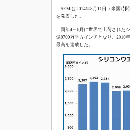
光伝送技
SEMIは2014年8月11日（米国
“異端児
改革、執
を発表した。
イノベー
同年4～6月に世界で出荷されたシ
JASA発
億8700万平方インチとなり、2010
IHSア
最高を達成した。
「英語に
ための新