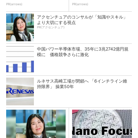
PR(arrows)
PR(arrows)
アクセンチュアのコンサルが「知識やスキル」
より大切にする視点
PR(アクセンチュア)
中国パワー半導体市場、35年に3兆2742億円規
模に 価格競争さらに激化
ルネサス高崎工場が閉鎖へ 「6インチライン維
持限界」 操業50年