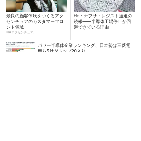
最良の顧客体験をつくるアク
He・ナフサ・レジスト逼迫の
センチュアのカスタマーフロ
続報――半導体工場停止が回
ント領域
避できている理由
PR(アクセンチュア)
パワー半導体企業ランキング、日本勢は三菱電
機ら5社がトップ20入り
令和8年熊本地震、半導体メーカー工場の対応
状況
NXP、Ambarella買収を検討か 狙いは車載と
エッジAI強化