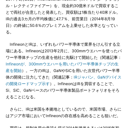
ル・レクティファイアー）を、現金約30億米ドルで買収するこ
とで両社が合意したと発表した。買収額は1株当たり40米ドル。
IRの過去3カ月の平均株価に47.7％、前営業日（2014年8月19
日）の終値に50.6％のプレミアムを上乗せした水準となってい
る。
InfineonとIRは、いずれもパワー半導体で業界をけん引する立
場にある。Infineonは2013年2月に、300mmウエハーを使ったパ
ワー半導体チップの生産を他社に先駆けて開始した（関連記事：
Infineonが、300mmウエハーを用いたパワー半導体チップの生
産を開始
）。一方のIRは、GaNやSiCを用いた次世代パワー半導
体の開発に注力してきた（関連記事：
IRジャパン、GaNデバイス
の開発ロードマップ示す
）。InfineonはIRを買収することで、
Si、SiC、GaNベースのパワー半導体製品ポートフォリオをそろ
えることになる。
さらに、IRは米国を本拠地としているので、米国市場、さらに
はアジア市場においてInfineonの存在感を高めることも狙いだ。