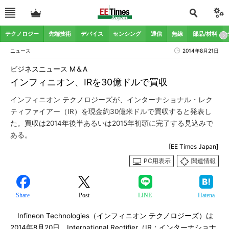
テクノロジー
先端技術
デバイス
センシング
通信
無線
部品/材料
ニュース
2014年8月21日
ビジネスニュース M＆A
インフィニオン、IRを30億ドルで買収
インフィニオン テクノロジーズが、インターナショナル・レク
ティファイアー（IR）を現金約30億米ドルで買収すると発表し
た。買収は2014年後半あるいは2015年初頭に完了する見込みで
ある。
[EE Times Japan]
PC用表示
関連情報
Share
Post
LINE
Hatena
Infineon Technologies（インフィニオン テクノロジーズ）は
2014年8月20日、International Rectifier（IR：インターナショナ