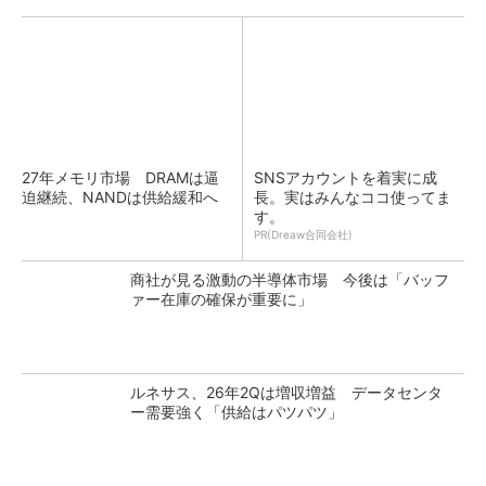
27年メモリ市場 DRAMは逼
SNSアカウントを着実に成
迫継続、NANDは供給緩和へ
長。実はみんなココ使ってま
す。
PR(Dreaw合同会社)
商社が見る激動の半導体市場 今後は「バッフ
ァー在庫の確保が重要に」
ルネサス、26年2Qは増収増益 データセンタ
ー需要強く「供給はパツパツ」