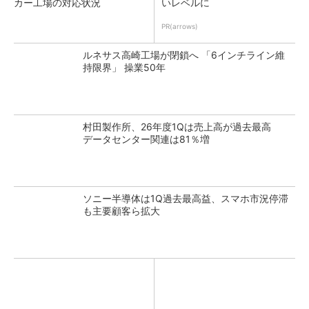
カー工場の対応状況
いレベルに
PR(arrows)
ルネサス高崎工場が閉鎖へ 「6インチライン維
持限界」 操業50年
村田製作所、26年度1Qは売上高が過去最高
データセンター関連は81％増
ソニー半導体は1Q過去最高益、スマホ市況停滞
も主要顧客ら拡大