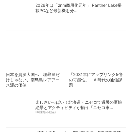
2026年は「2nm商用化元年」 Panther Lake搭
載PCなど最新機を分...
日本を資源大国へ 埋蔵量だ
「2031年にアップリンク5倍
けじゃない、南鳥島レアアー
の可能性」 AI時代の通信課
ス泥の価値
題
楽しさいっぱい！北海道・ニセコで避暑の夏旅
絶景とアクティビティが揃う「ニセコ東...
PR(東急不動産)