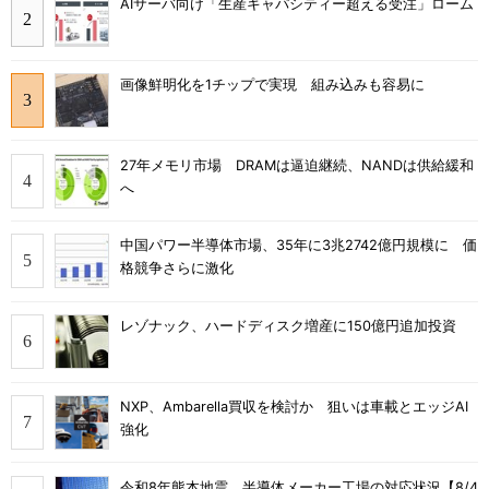
AIサーバ向け「生産キャパシティー超える受注」ローム
画像鮮明化を1チップで実現 組み込みも容易に
27年メモリ市場 DRAMは逼迫継続、NANDは供給緩和
へ
中国パワー半導体市場、35年に3兆2742億円規模に 価
格競争さらに激化
レゾナック、ハードディスク増産に150億円追加投資
NXP、Ambarella買収を検討か 狙いは車載とエッジAI
強化
令和8年熊本地震、半導体メーカー工場の対応状況【8/4