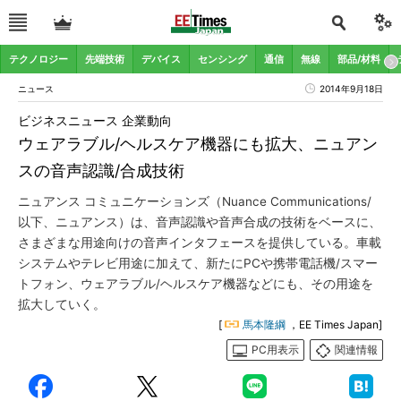
テクノロジー
先端技術
デバイス
センシング
通信
無線
部品/材料
ニュース
2014年9月18日
ビジネスニュース 企業動向
ウェアラブル/ヘルスケア機器にも拡大、ニュアン
スの音声認識/合成技術
ニュアンス コミュニケーションズ（Nuance Communications/
以下、ニュアンス）は、音声認識や音声合成の技術をベースに、
さまざまな用途向けの音声インタフェースを提供している。車載
システムやテレビ用途に加えて、新たにPCや携帯電話機/スマー
トフォン、ウェアラブル/ヘルスケア機器などにも、その用途を
拡大していく。
[
馬本隆綱
，EE Times Japan]
PC用表示
関連情報