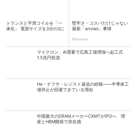
トランスと平滑コイルを「一
堅牢さ・コスパだけじゃない
体化」 電源サイズを3分の2に
最新「arrows」事情
PR(arrows)
マイクロン、AI需要で広島工場増強へ起工式
1.5兆円投資
He・ナフサ・レジスト逼迫の続報――半導体工
場停止が回避できている理由
中国最大のDRAMメーカーCXMTがIPOへ 増
産とHBM開発で存在感