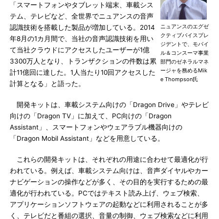
「スマートフォンやタブレット端末、車載シス
テム、テレビなど、全世界でニュアンスの音声
ニュアンスのエグゼ
認識技術を搭載した製品が増加している。2014
クティブバイスプレ
年8月の1カ月間で、当社の音声認識技術を用い
ジデントで、モバイ
て当社クラウドにアクセスしたユーザーが1億
ル＆コンスーマ事業
3300万人となり、トランザクションの件数は累
部門のゼネラルマネ
ージャを務めるMik
計11億回に達した。1人当たり10回アクセスした
e Thompson氏
計算となる」と語った。
開発キットは、車載システム向けの「Dragon Drive」やテレビ
向けの「Dragon TV」に加えて、PC向けの「Dragon
Assistant」、スマートフォンやウェアラブル機器向けの
「Dragon Mobil Assistant」などを用意している。
これらの開発キットは、それぞれの用途に合わせて最適化が行
われている。例えば、車載システム向けは、音声ダイヤルやカー
ナビゲーションの操作などが多く、その目的を実行するための最
適化が行われている。PCではテキスト読み上げ、ウェブ検索、
アプリケーションソフトウェアの起動などに利用されることが多
く、テレビだと番組の選択、音量の制御、ウェブ検索などに利用