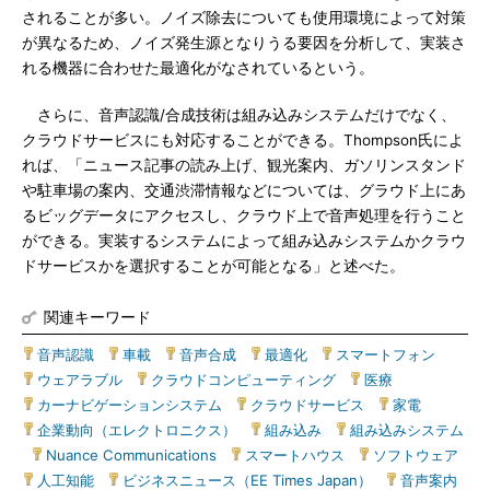
されることが多い。ノイズ除去についても使用環境によって対策
が異なるため、ノイズ発生源となりうる要因を分析して、実装さ
れる機器に合わせた最適化がなされているという。
さらに、音声認識/合成技術は組み込みシステムだけでなく、
クラウドサービスにも対応することができる。Thompson氏によ
れば、「ニュース記事の読み上げ、観光案内、ガソリンスタンド
や駐車場の案内、交通渋滞情報などについては、グラウド上にあ
るビッグデータにアクセスし、クラウド上で音声処理を行うこと
ができる。実装するシステムによって組み込みシステムかクラウ
ドサービスかを選択することが可能となる」と述べた。
関連キーワード
音声認識
|
車載
|
音声合成
|
最適化
|
スマートフォン
|
ウェアラブル
|
クラウドコンピューティング
|
医療
|
カーナビゲーションシステム
|
クラウドサービス
|
家電
|
企業動向（エレクトロニクス）
|
組み込み
|
組み込みシステム
|
Nuance Communications
|
スマートハウス
|
ソフトウェア
|
人工知能
|
ビジネスニュース（EE Times Japan）
|
音声案内