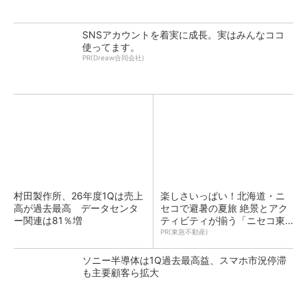
SNSアカウントを着実に成長。実はみんなココ
使ってます。
PR(Dreaw合同会社)
村田製作所、26年度1Qは売上
楽しさいっぱい！北海道・ニ
高が過去最高 データセンタ
セコで避暑の夏旅 絶景とアク
ー関連は81％増
ティビティが揃う「ニセコ東...
PR(東急不動産)
ソニー半導体は1Q過去最高益、スマホ市況停滞
も主要顧客ら拡大