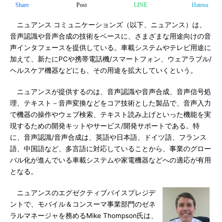
Share
Post
LINE
Hatena
ニュアンス コミュニケーションズ（以下、ニュアンス）は、
音声認識や音声合成の技術をベースに、さまざまな用途向けの音
声インタフェースを提供している。車載システムやテレビ用途に
加えて、新たにPCや携帯電話機/スマートフォン、ウェアラブル/
ヘルスケア機器などにも、その用途を拡大していくという。
ニュアンスが提供するのは、音声認識や音声合成、音声信号処
理、テキスト－音声変換などをコア技術とした製品で、音声入力
で機器の操作やウェブ検索、テキスト読み上げといった機能を実
現するための開発キットやサービス/開発サポートである。特
に、音声認識/音声合成は、英語や日本語、ドイツ語、フランス
語、中国語など、多言語に対応していることから、事業のグロー
バル化が進んでいる車載システムや家電機器などへの適応が有用
となる。
ニュアンスのエグゼクティブバイスプレジデ
ントで、モバイル＆コンスーマ事業部門のゼネ
ラルマネージャを務めるMike Thompson氏は、