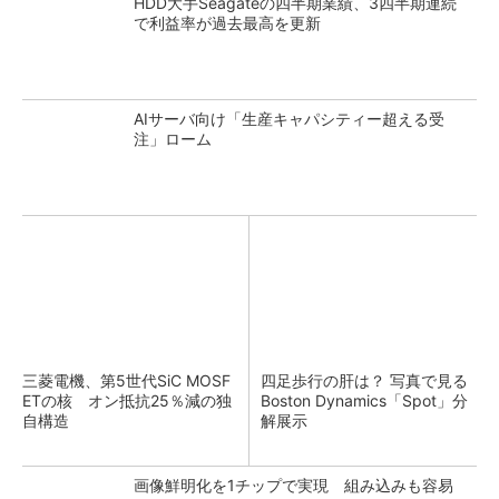
HDD大手Seagateの四半期業績、3四半期連続
で利益率が過去最高を更新
AIサーバ向け「生産キャパシティー超える受
注」ローム
三菱電機、第5世代SiC MOSF
四足歩行の肝は？ 写真で見る
ETの核 オン抵抗25％減の独
Boston Dynamics「Spot」分
自構造
解展示
画像鮮明化を1チップで実現 組み込みも容易