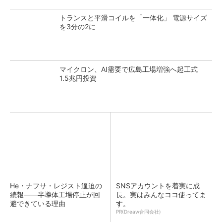
トランスと平滑コイルを「一体化」 電源サイズ
を3分の2に
マイクロン、AI需要で広島工場増強へ起工式
1.5兆円投資
He・ナフサ・レジスト逼迫の
SNSアカウントを着実に成
続報――半導体工場停止が回
長。実はみんなココ使ってま
避できている理由
す。
PR(Dreaw合同会社)