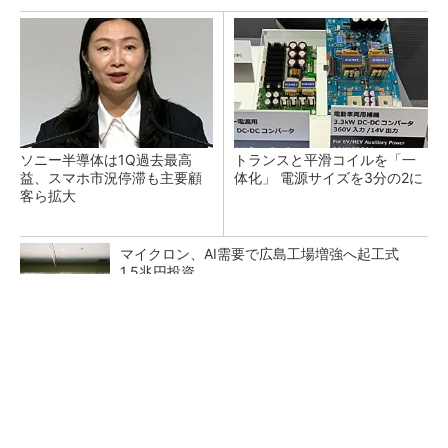
ソニー半導体は1Q過去最高
トランスと平滑コイルを「一
益、スマホ市況停滞も主要顧
体化」 電源サイズを3分の2に
客ら拡大
マイクロン、AI需要で広島工場増強へ起工式
1.5兆円投資
He・ナフサ・レジスト逼迫の続報――半導体工
場停止が回避できている理由