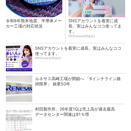
令和8年熊本地震、半導体メー
SNSアカウントを着実に成
カー工場の対応状況
長。実はみんなココ使ってま
す。
PR(Dreaw合同会社)
SNSアカウントを着実に成長。実はみんなココ
使ってます。
PR(Dreaw合同会社)
ルネサス高崎工場が閉鎖へ 「6インチライン維
持限界」 操業50年
村田製作所、26年度1Qは売上高が過去最高
データセンター関連は81％増