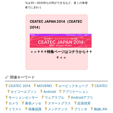
モは30～40分待ちの列ができるなど、多くの来場
者でにぎわう
CEATEC JAPAN 2014（CEATEC
2014）
＞＞↑↑↑特集ページはコチラから↑↑
↑＜＜
関連キーワード
CEATEC 2014
|
MOVERIO
|
ルービックキューブ
|
CEATEC
|
セイコーエプソン
|
Android
|
アプリケーション
|
モーションセンサー
|
ウェアラブル
|
Androidアプリ
|
カメラ
|
幕張メッセ
|
スマートグラス
|
拡張現実
|
イラスト
|
画像認識
|
メンテナンス
|
プリンタ
|
無線LAN