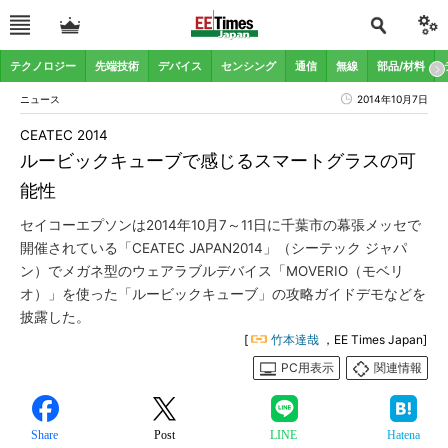
テクノロジー
先端技術
デバイス
センシング
通信
無線
部品/材料
ニュース
2014年10月7日
CEATEC 2014
ルービックキューブで感じるスマートグラスの可
能性
セイコーエプソンは2014年10月7～11日に千葉市の幕張メッセで
開催されている「CEATEC JAPAN2014」（シーテック ジャパ
ン）でメガネ型のウェアラブルデバイス「MOVERIO（モベリ
オ）」を使った「ルービックキューブ」の攻略ガイドデモなどを
披露した。
[
竹本達哉
，EE Times Japan]
PC用表示
関連情報
Share
Post
LINE
Hatena