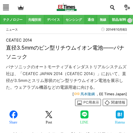
テクノロジー
先端技術
デバイス
センシング
通信
無線
部品/材料
ニュース
2014年10月8日
CEATEC 2014
直径3.5mmのピン型リチウムイオン電池――パナ
ソニック
パナソニックのオートモーティブ＆インダストリアルシステムズ
社は、「CEATEC JAPAN 2014（CEATEC 2014）」において、直
径が3.5mmとスリム形状のピン型リチウムイオン電池を展示し
た。ウェアラブル機器などの電源用途に向ける。
[
馬本隆綱
，EE Times Japan]
PC用表示
関連情報
Share
Post
LINE
Hatena