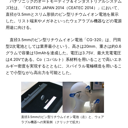
パナソニックのオートモーティブ＆インダストリアルシステム
ズ社は、「CEATEC JAPAN 2014（CEATEC 2014）」において、
直径が3.5mmとスリム形状のピン型リチウムイオン電池を展示
した。リスト端末やメガネといったウェアラブル機器などの電源
用途に向ける。
直径3.5mmのピン型リチウムイオン電池「CG-320」は、円筒
型2次電池としては業界最小という。高さは20mm、重さは約0.6
グラムで容量は13mAhを達成した。電圧は3.75V、最大充電電圧
は4.20Vである。Co（コバルト）系材料を用いることで高いエネ
ルギー密度を実現するとともに、スパイラル電極構造を用いるこ
とで小型ながら高出力を可能とした。
直径3.5mmのピン型リチウムイオン電池（左）と、ウェア
ラブル機器への実装例 （クリックで拡大）