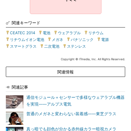
↑＜＜
関連キーワード
CEATEC 2014
|
電池
|
ウェアラブル
|
リチウム
|
リチウムイオン電池
|
メガネ
|
パナソニック
|
電源
|
スマートグラス
|
二次電池
|
ステンレス
Copyright © ITmedia, Inc. All Rights Reserved.
関連情報
関連記事
通信モジュール＋センサーで多様なウェアラブル機器
を実現――アルプス電気
普通のメガネと変わらない装着感――東芝グラス
真っ暗でも顔色が分かる赤外線カラー暗視カメラ