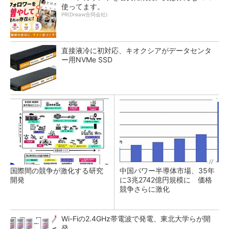
使ってます。
PR(Dreaw合同会社)
直接液冷に初対応、キオクシアがデータセンタ
ー用NVMe SSD
国際間の競争が激化する研究
中国パワー半導体市場、35年
開発
に3兆2742億円規模に 価格
競争さらに激化
Wi-Fiの2.4GHz帯電波で発電、東北大学らが開
発