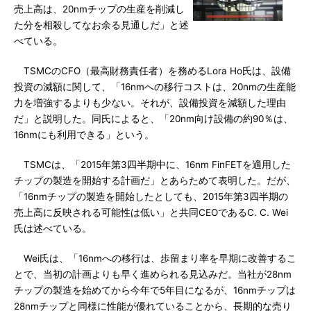
売上高は、20nmチップの生産を削減し
た分を相殺してなお余る見通しだ」と述
べている。
TSMCのCFO（最高財務責任者）を務めるLora Ho氏は、設備
投資の減額に関して、「16nmへの移行コストは、20nmの生産能
力を増強するよりも少ない。それが、設備投資を減額した理由
だ」と説明した。同氏によると、「20nm向け設備の約90％は、
16nmにも利用できる」という。
TSMCは、「2015年第3四半期中に、16nm FinFETを適用した
チップの製造を開始する計画だ」とあらためて表明した。だが、
「16nmチップの製造を開始したとしても、2015年第3四半期の
売上高に反映される可能性は低い」と共同CEOであるC. C. Wei
氏は述べている。
Wei氏は、「16nmへの移行は、歩留まり率を早期に改善するこ
とで、当初の計画よりも早く進められる見込みだ。当社が28nm
チップの製造を始めてから今年で5年目になるが、16nmチップは
28nmチップと同様に性能が優れていることから、長期的な売り