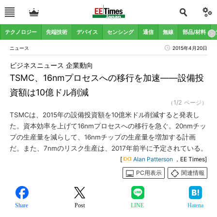
テクノロジー
先端技術
デバイス
センシング
通信
無線
部品/材料
ニュース
2015年4月20日
ビジネスニュース 企業動向
TSMC、16nmプロセスへの移行を加速――設備投
資額は10億ドル削減
（1/2 ページ）
TSMCは、2015年の設備投資額を10億米ドル削減すると発表し
た。資本効率を上げて16nmプロセスへの移行を急ぐ。20nmチッ
プの生産量を減らして、16nmチップの生産量を増加する計画
だ。また、7nmのリスク生産は、2017年前半に予定されている。
[
Alan Patterson
，EE Times]
PC用表示
関連情報
Share
Post
LINE
Hatena