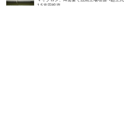
1.5兆円投資
He・ナフサ・レジスト逼迫の続報――半導体工
場停止が回避できている理由
中国最大のDRAMメーカーCXMTがIPOへ 増
産とHBM開発で存在感
27年メモリ市場 DRAMは逼
商社が見る激動の半導体市