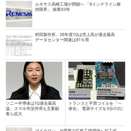
ルネサス高崎工場が閉鎖へ 「6インチライン維
持限界」 操業50年
村田製作所、26年度1Qは売上高が過去最高
データセンター関連は81％増
ソニー半導体は1Q過去最高
トランスと平滑コイルを「一
益、スマホ市況停滞も主要顧
体化」 電源サイズを3分の2に
客ら拡大
マイクロン、AI需要で広島工場増強へ起工式