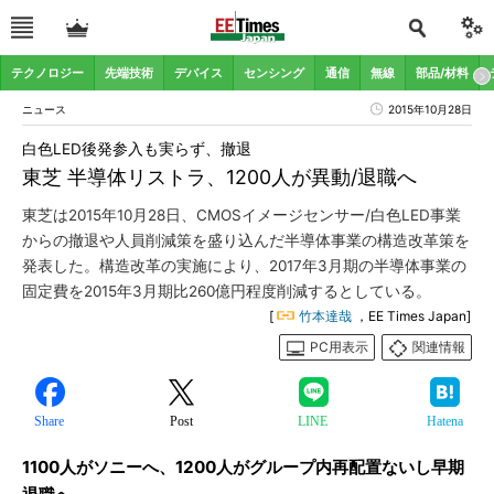
テクノロジー
先端技術
デバイス
センシング
通信
無線
部品/材料
ニュース
2015年10月28日
白色LED後発参入も実らず、撤退
東芝 半導体リストラ、1200人が異動/退職へ
東芝は2015年10月28日、CMOSイメージセンサー/白色LED事業
からの撤退や人員削減策を盛り込んだ半導体事業の構造改革策を
発表した。構造改革の実施により、2017年3月期の半導体事業の
固定費を2015年3月期比260億円程度削減するとしている。
[
竹本達哉
，EE Times Japan]
PC用表示
関連情報
Share
Post
LINE
Hatena
1100人がソニーへ、1200人がグループ内再配置ないし早期