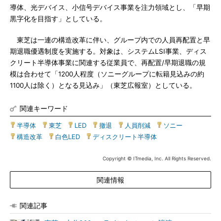
導体、光デバイス、小信号デバイス事業を注力領域とし、「早期
黒字化を目指す」としている。
東芝は一連の構造改革に伴い、グループ内での人員再配置と早
期退職優遇制度を実施する。対象は、システムLSI事業、ディス
クリート半導体事業に関連する従業員で、再配置/早期退職の規
模は合わせて「1200人程度（ソニーグループに転籍見込みの約
1100人は除く）となる見込み」（東芝広報室）としている。
関連キーワード
半導体
|
東芝
|
LED
|
撤退
|
人員削減
|
ソニー
|
構造改革
|
白色LED
|
ディスクリート半導体
Copyright © ITmedia, Inc. All Rights Reserved.
関連情報
関連記事