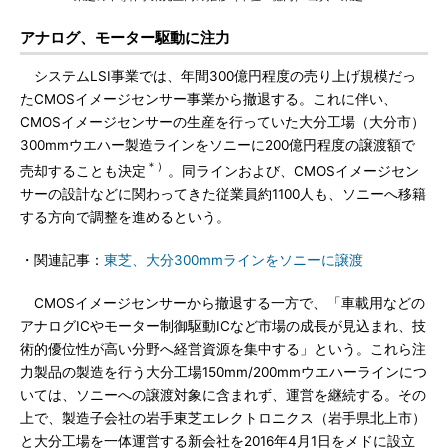
アナログ、モーター駆動に注力
システムLSI事業では、年間300億円程度の売り上げ規模だっ
たCMOSイメージセンサー事業から撤退する。これに伴い、
CMOSイメージセンサーの生産を行っていた大分工場（大分市）
300mmウエハー製造ラインをソニーに200億円程度の譲渡額で
＊）
売却することも決定
。同ラインおよび、CMOSイメージセン
サーの設計などに関わってきた従業員約1100人も、ソニーへ移籍
する方向で調整を進めるという。
・関連記事：
東芝、大分300mmラインをソニーに譲渡
CMOSイメージセンサーから撤退する一方で、「車載用などの
アナログICやモーター制御駆動ICなど市場の成長が見込まれ、技
術的優位性が高い分野へ経営資源を集中する」という。これら注
力製品の製造を行う大分工場150mm/200mmウエハーラインにつ
いては、ソニーへの譲渡対象に含まれず、運営を継続する。その
上で、製造子会社の岩手東芝エレクトロニクス（岩手県北上市）
と大分工場を一体運営する新会社を2016年4月1日をメドに設立