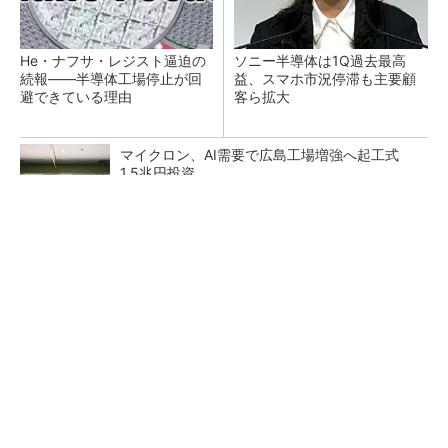
He・ナフサ・レジスト逼迫の
ソニー半導体は1Q過去最高
続報――半導体工場停止が回
益、スマホ市況停滞も主要顧
避できている理由
客ら拡大
マイクロン、AI需要で広島工場増強へ起工式
1.5兆円投資
27年メモリ市場 DRAMは逼迫継続、NANDは
供給緩和へ
中国最大のDRAMメーカーCXMTがIPOへ 増
産とHBM開発で存在感