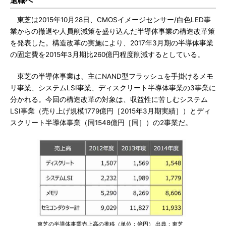
退職へ
東芝は2015年10月28日、CMOSイメージセンサー/白色LED事
業からの撤退や人員削減策を盛り込んだ半導体事業の構造改革策
を発表した。構造改革の実施により、2017年3月期の半導体事業
の固定費を2015年3月期比260億円程度削減するとしている。
東芝の半導体事業は、主にNAND型フラッシュを手掛けるメモ
リ事業、システムLSI事業、ディスクリート半導体事業の3事業に
分かれる。今回の構造改革の対象は、収益性に苦しむシステム
LSI事業（売り上げ規模1779億円［2015年3月期実績］）とディ
スクリート半導体事業（同1548億円［同］）の2事業だ。
東芝の半導体事業売上高の推移（単位：億円） 出典：東芝