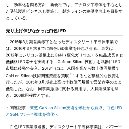
し、効率化を図る方針。新会社では、アナログ半導体を中心とし
た受託製造ビジネスも実施し、製造ラインの稼働率向上を目指す
としている。
売り上げ伸びなかった白色LED
2015年3月期営業赤字となったディスクリート半導体事業で
は、2016年3月末までに白色LED事業を終息させる。東芝は、
2012年にシリコン基板上にGaN（窒化ガリウム）を結晶成長させ
低価格LED素子を実現する「GaN on Silicon技術」を武器にLED
市場に後発で参入。2013年には、米国企業から数十億円規模で
＊）
GaN on Silicon技術関連資産を買収
するなど積極的な投資を
行ったが、2015年3月期売上高は十数億円規模で営業赤字のまま
低迷した。なお、同事業撤退に関わる費用は、人員削減策を除
き、200億円程度とする。
・関連記事：
東芝 GaN on Silicon技術を米社から買収、白色LED
とGaNパワー半導体を強化へ
白色LED事業撤退後、ディスクリート半導体事業は、パワー半