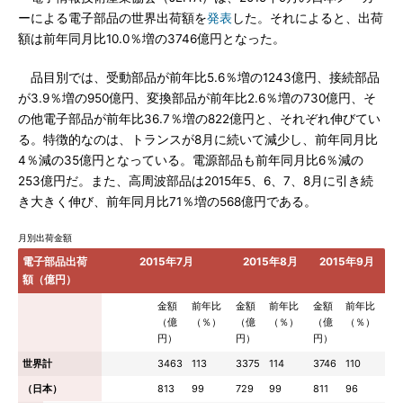
ーによる電子部品の世界出荷額を
発表
した。それによると、出荷
額は前年同月比10.0％増の3746億円となった。
品目別では、受動部品が前年比5.6％増の1243億円、接続部品
が3.9％増の950億円、変換部品が前年比2.6％増の730億円、そ
の他電子部品が前年比36.7％増の822億円と、それぞれ伸びてい
る。特徴的なのは、トランスが8月に続いて減少し、前年同月比
4％減の35億円となっている。電源部品も前年同月比6％減の
253億円だ。また、高周波部品は2015年5、6、7、8月に引き続
き大きく伸び、前年同月比71％増の568億円である。
月別出荷金額
電子部品出荷
2015年7月
2015年8月
2015年9月
額（億円）
金額
前年比
金額
前年比
金額
前年比
（億
（％）
（億
（％）
（億
（％）
円）
円）
円）
世界計
3463
113
3375
114
3746
110
（日本）
813
99
729
99
811
96