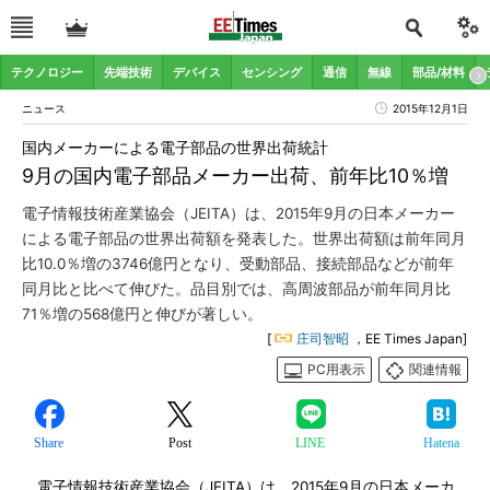
テクノロジー
先端技術
デバイス
センシング
通信
無線
部品/材料
ニュース
2015年12月1日
国内メーカーによる電子部品の世界出荷統計
9月の国内電子部品メーカー出荷、前年比10％増
電子情報技術産業協会（JEITA）は、2015年9月の日本メーカー
による電子部品の世界出荷額を発表した。世界出荷額は前年同月
比10.0％増の3746億円となり、受動部品、接続部品などが前年
同月比と比べて伸びた。品目別では、高周波部品が前年同月比
71％増の568億円と伸びが著しい。
[
庄司智昭
，EE Times Japan]
PC用表示
関連情報
Share
Post
LINE
Hatena
電子情報技術産業協会（JEITA）は、2015年9月の日本メーカ