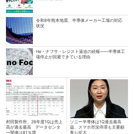
令和8年熊本地震、半導体メーカー工場の対応
状況
He・ナフサ・レジスト逼迫の続報――半導体工
場停止が回避できている理由
村田製作所、26年度1Qは売上
ソニー半導体は1Q過去最高
高が過去最高 データセンタ
益、スマホ市況停滞も主要顧
ー関連は81％増
客ら拡大