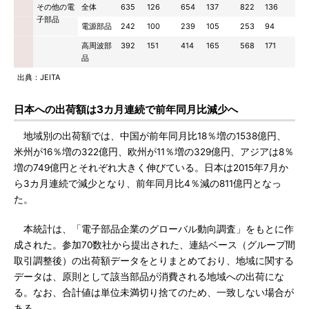
その他の電
全体
635
126
654
137
822
136
子部品
電源部品
242
100
239
105
253
94
高周波部
392
151
414
165
568
171
品
出典：JEITA
日本への出荷額は3カ月連続で前年同月比減少へ
地域別の出荷額では、中国が前年同月比18％増の1538億円、
米州が16％増の322億円、欧州が11％増の329億円、アジアは8％
増の749億円とそれぞれ大きく伸びている。日本は2015年7月か
ら3カ月連続で減少となり、前年同月比4％減の811億円となっ
た。
本統計は、「電子部品企業のグローバル動向調査」をもとに作
成された。参加70数社から提出された、連結ベース（グループ間
取引調整後）の出荷額データをとりまとめており、地域に関する
データは、原則として該当部品が消費される地域への出荷にな
る。なお、合計値は単位未満切り捨てのため、一致しない場合が
ある。