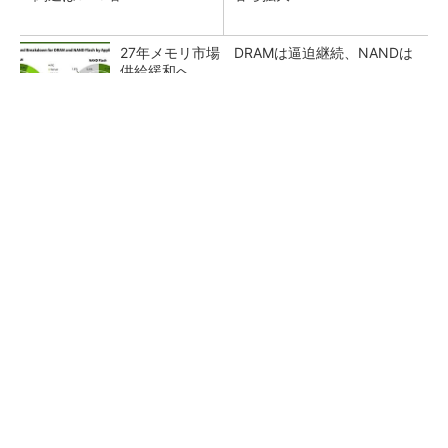
27年メモリ市場 DRAMは逼迫継続、NANDは
供給緩和へ
マイクロン、AI需要で広島工場増強へ起工式
1.5兆円投資
ルネサス、26年2Qは増収増益 データセンタ
ー需要強く「供給はパツパツ」