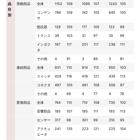
品
受動部品
全体
1152
109
1096
107
1243
105
目
コンデン
786
109
742
105
845
105
別
サ
抵抗器
126
105
117
105
122
99
トランス
39
103
31
97
35
96
インダク
197
117
201
117
238
111
タ
その他
4
91
3
86
3
81
接続部品
全体
931
110
914
113
950
103
スイッチ
429
118
418
121
439
113
コネクタ
497
105
491
108
506
97
その他
4
69
4
77
4
78
変換部品
全体
744
110
710
108
730
102
音響部品
185
107
185
111
193
113
センサー
317
98
301
99
310
95
アクチュ
241
135
223
121
225
104
エータ