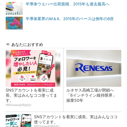
半導体ウエハー出荷面積、2015年も過去最高へ
半導体業界のM＆A、2015年のペースは例年の6倍
あなたにおすすめ
SNSアカウントを着実に成
ルネサス高崎工場が閉鎖へ
長。実はみんなココ使ってま
「6インチライン維持限界」
す。
操業50年
PR(Dreaw合同会社)
SNSアカウントを着実に成長。実はみんなココ
使ってます。
PR(Dreaw合同会社)