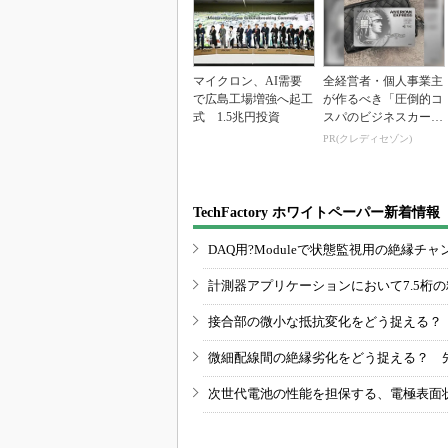
マイクロン、AI需要
全経営者・個人事業主
で広島工場増強へ起工
が作るべき「圧倒的コ
式 1.5兆円投資
スパのビジネスカー
ド」
PR(クレディセゾン)
TechFactory ホワイトペーパー新着情報
DAQ用?Moduleで状態監視用の絶縁
計測器アプリケーションにおいて7.5桁
接合部の微小な抵抗変化をどう捉える？
微細配線間の絶縁劣化をどう捉える？ 
次世代電池の性能を担保する、電極表面