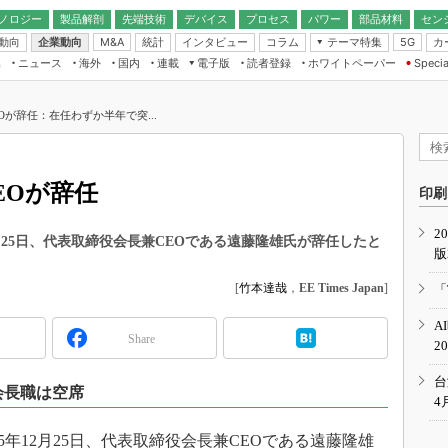
ノロジー
製品解剖
先端技術
デバイス
プロセス
パワー
部品材料
セン
動向
企業動向
統計
インタビュー
コラム
テーマ特集
カ
M&A
5G
ギー
ナログ
無線
集
ニュース
海外
国内
連載
電子版
読者登録
ホワイトペーパー
Specia
フィジカルAI
IoT・エッジコ
モリ
EXPO
Microchip情報
ストレージ通信
EE Times Japan×EDN Japan統合電
エッジAI
子版
I
SEMICON Japan
Oが辞任：在任わずか半年で突...
デバイス通信
パワーエレクトロニクス
電子ブックレット
イコン
CEATEC
のナノフォーカス
半導体後工程
GA
EdgeTech＋
業界スコープ
EOが辞任
読者調査（EE Times Research）
印刷
TECHNO-FRONT
のエレ・組み込みプレイバ
カーボンニュートラル
2
人とくるま展
2月25日、代表取締役会長兼CEOである遠藤隆雄氏が辞任したと
版
IoT
直前エンジニアの社会人大
電源設計（EDN Japan）
[
竹本達哉
，
EE Times Japan
]
「
数字」で回してみよう
エレクトロニクス入門（EDN
A
Japan）
ード ～Behind the
Share
2
rd
年で起こったこと、次の10年
台
会長職は空席
こと
4
で探るアジアの新トレンド
5年12月25日、代表取締役会長兼CEOである遠藤隆雄