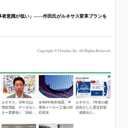
事者意識が低い」――作田氏がルネサス変革プランを
Copyright © ITmedia, Inc. All Rights Reserved.
ルネサス、26年2Qは
令和8年熊本地震、半
ルネサス、5年前の教
増収増益 データセン
導体メーカー工場の対
訓生かした震災対策
ター需要強く「供給は
応状況
「成果出た」
パツパツ」