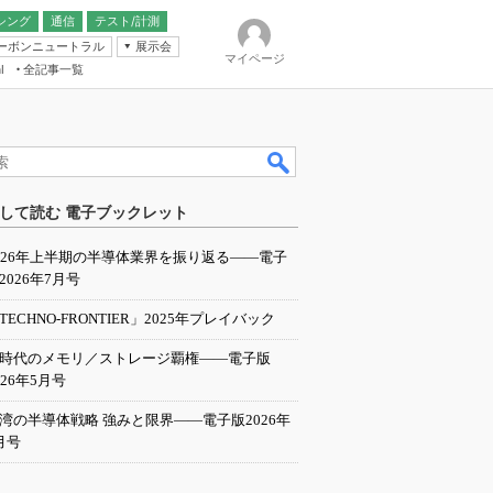
シング
通信
テスト/計測
ーボンニュートラル
展示会
マイページ
全記事一覧
l
ンピューティング
して読む 電子ブックレット
IER
026年上半期の半導体業界を振り返る――電子
2026年7月号
TECHNO-FRONTIER」2025年プレイバック
I時代のメモリ／ストレージ覇権――電子版
026年5月号
湾の半導体戦略 強みと限界――電子版2026年
月号