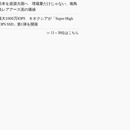
日本を資源大国へ 埋蔵量だけじゃない、南鳥
島レアアース泥の価値
最大1000万IOPS キオクシアが「Super High
IOPS SSD」第1弾を開発
≫
11～30位はこちら