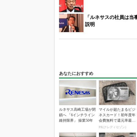
「ルネサスの社員は当
説明
あなたにおすすめ
ルネサス高崎工場が閉
マイルが超たまるビジ
鎖へ 「6インチライン
ネスカード！初年度年
維持限界」 操業50年
会費無料で還元率最大
1.125%
PR(クレディセゾン)