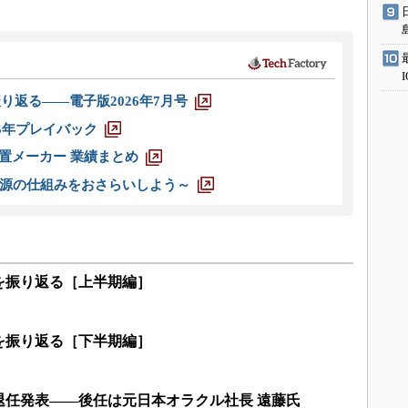
り返る――電子版2026年7月号
025年プレイバック
装置メーカー 業績まとめ
源の仕組みをおさらいしよう～
編を振り返る［上半期編］
編を振り返る［下半期編］
退任発表――後任は元日本オラクル社長 遠藤氏