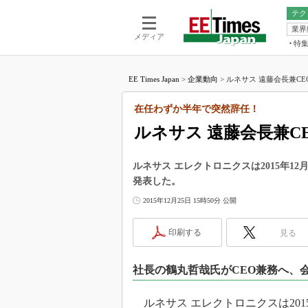
テク
業界
電池／エネル
ア
メディア
特
メ
福田昭の
LS
EE Times Japan
>
企業動向
>
ルネサス 遠藤会長兼CE
福田昭の
マ
湯之上隆
在任わずか半年で突然辞任！
FP
大山聡の
ルネサス 遠藤会長兼C
大原雄介
ック
ルネサス エレクトロニクスは2015年1
リタイア
発表した。
学漂流記
2015年12月25日 15時50分 公開
世界を「
踊るバズワ
印刷する
見る
Buzzwo
この10
社長の鶴丸哲哉氏がCEO兼務へ、
で起こる
製品分解
ルネサス エレクトロニクスは201