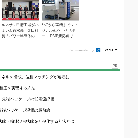
ルネサス甲府工場がい
SoCから実機までフィ
よいよ再稼働 柴田社
ジカルAIを一括サポ
長「パワー半導体の戦
ート DMP新拠点で展
略的拠点に」
開加速
Recommended by
PR
チャンネルを構成、位相マッチングが容易に
の精度を実現する方法
 先端パッケージの低電流評価
先端パッケージ評価の最前線
状態・粉体混合状態を可視化する方法とは