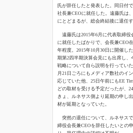
光伝送技
氏が辞任したと発表した。同日付で
“異端児
社長兼CEOに就任した。遠藤氏は、
改革、執
にとどまるが、総会終結後に退任
イノベー
遠藤氏は2015年6月に代表取締役
JASA発
に就任したばかりで、会長兼CEO
IHSア
年程度。2015年10月30日に開催した
「英語に
ための新
期第2四半期決算会見にも出席し、
戦略について自ら説明を行っていた
月21日ごろにもメディア数社のイ
応じていた他、25日午前にもEE Times
どの取材を受ける予定だったが、2
きょ、ルネサス側より延期の申し
材が延期となっていた。
突然の退任について、ルネサスで
締役会長兼CEOを辞任したいとの