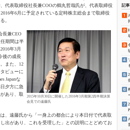
術を知る
、代表取締役社長兼COOの鶴丸哲哉氏が、代表取締役
記事
エンジニア”が仕掛けた社内
2016年6月に予定されている定時株主総会まで取締役
念の180日
する。
ションは日本を救うのか
会長兼CEO
IoT通信
在任期間は半
ナリスト「未来展望」
2016年3月
愛されないエンジニア」の
行動論
今後の成長
。また、12
ンタビューに
 Japanな
4日夕方に急
出があり、取
2015年10月30日に開催した2016年3月期第2四半期決算
会見での遠藤氏
は、遠藤氏から「一身上の都合により本日付で代表取
申し出があり、これを受理した」との説明にとどめてお