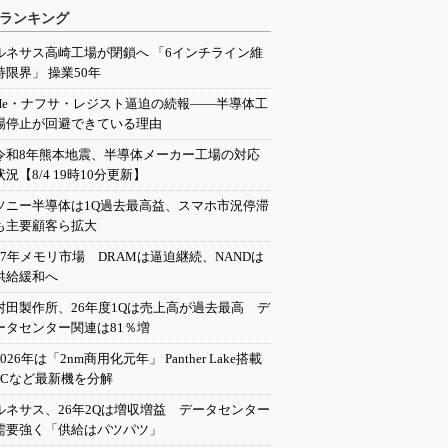
ランキング
ルネサス高崎工場が閉鎖へ 「6インチライン維
持限界」 操業50年
He・ナフサ・レジスト逼迫の続報――半導体工
場停止が回避できている理由
令和8年熊本地震、半導体メーカー工場の対応
状況【8/4 19時10分更新】
ソニー半導体は1Q過去最高益、スマホ市況停滞
も主要顧客ら拡大
27年メモリ市場 DRAMは逼迫継続、NANDは
供給緩和へ
村田製作所、26年度1Qは売上高が過去最高 デ
ータセンター関連は81％増
2026年は「2nm商用化元年」 Panther Lake搭載
PCなど最新機を分解
ルネサス、26年2Qは増収増益 データセンター
需要強く「供給はパツパツ」