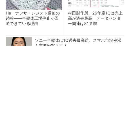
He・ナフサ・レジスト逼迫の
村田製作所、26年度1Qは売上
続報――半導体工場停止が回
高が過去最高 データセンタ
避できている理由
ー関連は81％増
ソニー半導体は1Q過去最高益、スマホ市況停滞
も主要顧客ら拡大
マーシャルのヘッドホンが「ファッション」で
終わらない理由
PR(Marshall Group AB)
27年メモリ市場 DRAMは逼迫継続、NANDは
供給緩和へ