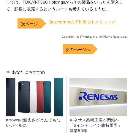
しては、TDKがRF360 Holdingsからその製品をいったん購入し
て、顧客に販売するというルートも考えているようだ。
QualcommのIP利用でもメリットが
Copyright © ITmedia, Inc. All Rights Reserved.
次のページへ
あなたにおすすめ
arrowsの頑丈さがとんでもな
ルネサス高崎工場が閉鎖へ
いレベルに
「6インチライン維持限界」
操業50年