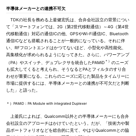
半導体メーカーとの連携不可欠
TDKの社長を務める上釜健宏氏は、合弁会社設立の背景につい
て「スマートフォンでは、2G（第2世代移動通信）～4G（第4世
代移動通信）対応の通信ICの他、GPSやWi-Fi通信IC、Bluetooth
通信ICなども搭載されることが一般的になっている。それに伴
い、RFフロントエンドはかつてないほど、小型化や高性能化、
高集積化が求められるようになってきた。さらに、パワーアンプ
＊）
（PA）やスイッチ、デュプレクサを統合したPAMiD
のニーズ
も拡大してくると考えられ、そうなるとPAとフィルタのすり合
わせが重要になる。これらのニーズに応じた製品をタイムリーに
市場に提供するには、半導体メーカーとの連携が不可欠だと判断
した」と語った。
＊）PAMiD：PA Module with integrated Duplexer
上釜氏によれば、Qualcomm以外との半導体メーカーにも合弁
会社設立のアプローチはかけていたという。だが、「技術力や製
品ポートフォリオなどを総合的に見て、やはりQualcommとの協