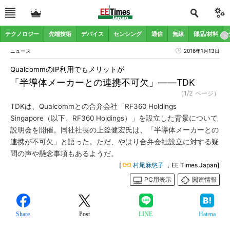
テクノロジー
先端技術
デバイス
センシング
通信
無線
部品/材料
ニュース
2016年1月13日
QualcommのIP利用でもメリットが
「半導体メーカーとの連携不可欠」――TDK
（1/2 ページ）
TDKは、Qualcommとの合弁会社「RF360 Holdings
Singapore（以下、RF360 Holdings）」を設立した背景について
説明会を開催。同社社長の上釜健宏氏は、「半導体メーカーとの
連携が不可欠」と語った。ただ、やはり合弁会社設立に対する疑
問の声や懸念事項もあるようだ。
[
村尾麻悠子
，EE Times Japan]
PC用表示
関連情報
Share
Post
LINE
Hatena