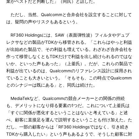
業がベストだと判断した」（同氏）と話した。
ただし、当然、Qualcommと合弁会社を設立することに対して
は、疑問の声やリスクもあるという。
RF360 Holdingsには、SAW（表面弾性波）フィルタやデュプ
レクサなどの製品がTDKから移管される。「これらはやっと利益
が出始めた製品で、その利益も増えている。わざわざ合弁会社を
作って移管しなくともTDKだけで利益を出し続けられるのではな
いか、といった声もあった」（上釜氏）。だが、これらの製品で
利益が出ているのは、Qualcommのリファレンス設計に採用され
ていることも大きいという。「そもそも、この時点でQualcomm
とのシナジーは既にある」と、同氏は続けた。
MediaTekなど、Qualcommの競合メーカーとの関係の持続
も、デメリットになり得る要素の1つだ。これについて上釜氏は
「すぐに関係が悪化するということはないと考えている」と述
べ、顧客に直接足を運んで説明するということも付け加えた。た
だし、一部の顧客からは「RF360 Holdingsではなく、引き続き
TDKから購入したい」という声もあるようで、そうした顧客に対