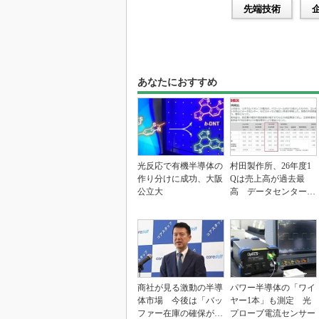
先端技術
あなたにおすすめ
光反応で有機半導体の
村田製作所、26年度1
作り分けに成功、大阪
Qは売上高が過去最
公立大
高 データセンター関
連は81％増
商社が見る激動の半導
パワー半導体の「ワイ
体市場 今後は「バッ
ヤー1本」も測定 光
ファー在庫の確保が重
プローブ電流センサー