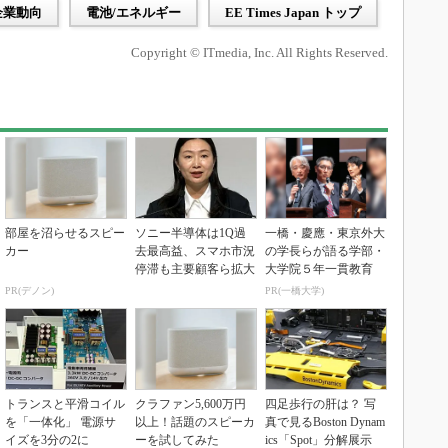
企業動向
電池/エネルギー
EE Times Japan トップ
Copyright © ITmedia, Inc. All Rights Reserved.
部屋を沼らせるスピー
ソニー半導体は1Q過
一橋・慶應・東京外大
カー
去最高益、スマホ市況
の学長らが語る学部・
停滞も主要顧客ら拡大
大学院５年一貫教育
PR(デノン)
PR(一橋大学)
トランスと平滑コイル
クラファン5,600万円
四足歩行の肝は？ 写
を「一体化」 電源サ
以上！話題のスピーカ
真で見るBoston Dynam
イズを3分の2に
ーを試してみた
ics「Spot」分解展示