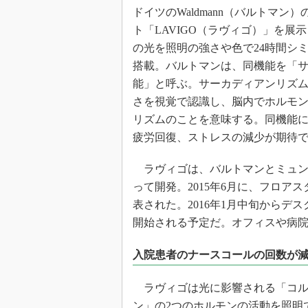
光伝送技
ドイツのWaldmann（バルトマン
“異端児
ト「LAVIGO（ラヴィゴ）」を展
改革、執
の光を照明の強さや色で24時間シ
イノベー
搭載。バルトマンは、同機能を「
JASA発
能」と呼ぶ。サーカディアンリズ
さを視覚で認識し、脳内でホルモ
IHSア
リズムのことを意味する。同機能
「英語に
ための新
疲労回復、ストレスの減少が期待
ラヴィゴは、バルトマンとミュン
って開発。2015年6月に、フロア
表された。2016年1月中旬からデ
開始される予定だ。オフィスや病
入院患者のナースコールの回数が
ラヴィゴは光に影響される「コル
ン」の2つのホルモンの活動を照明