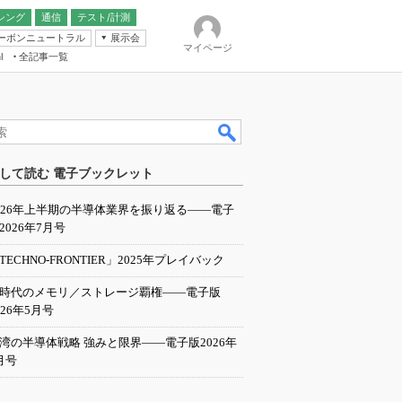
シング
通信
テスト/計測
ーボンニュートラル
展示会
マイページ
全記事一覧
l
ンピューティング
して読む 電子ブックレット
IER
026年上半期の半導体業界を振り返る――電子
2026年7月号
TECHNO-FRONTIER」2025年プレイバック
I時代のメモリ／ストレージ覇権――電子版
026年5月号
湾の半導体戦略 強みと限界――電子版2026年
月号