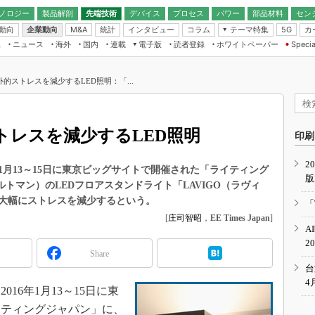
ノロジー
製品解剖
先端技術
デバイス
プロセス
パワー
部品材料
セン
動向
企業動向
統計
インタビュー
コラム
テーマ特集
カ
M&A
5G
ギー
ナログ
無線
集
ニュース
海外
国内
連載
電子版
読者登録
ホワイトペーパー
Specia
フィジカルAI
IoT・エッジコ
モリ
EXPO
Microchip情報
ストレージ通信
EE Times Japan×EDN Japan統合電
エッジAI
子版
I
SEMICON Japan
的ストレスを減少するLED照明：「...
デバイス通信
パワーエレクトロニクス
電子ブックレット
イコン
CEATEC
のナノフォーカス
半導体後工程
GA
EdgeTech＋
業界スコープ
トレスを減少するLED照明
読者調査（EE Times Research）
印刷
TECHNO-FRONT
のエレ・組み込みプレイバ
カーボンニュートラル
2
人とくるま展
1月13～15日に東京ビッグサイトで開催された「ライティング
版
IoT
直前エンジニアの社会人大
バルトマン）のLEDフロアスタンドライト「LAVIGO（ラヴィ
電源設計（EDN Japan）
大幅にストレスを減少するという。
「
数字」で回してみよう
[
庄司智昭
，
EE Times Japan
]
エレクトロニクス入門（EDN
A
Japan）
ード ～Behind the
2
rd
Share
年で起こったこと、次の10年
台
こと
4
6年1月13～15日に東
で探るアジアの新トレンド
イティングジャパン」に、