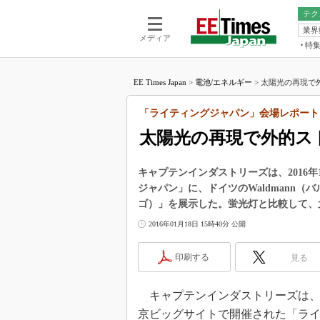
テク
業界
電池／エネル
ア
メディア
特
メ
福田昭の
LS
EE Times Japan
>
電池/エネルギー
>
太陽光の再現で外
福田昭の
マ
湯之上隆
「ライティングジャパン」会場レポート
FP
大山聡の
太陽光の再現で外的ス
大原雄介
ック
キャプテンインダストリーズは、2016年
リタイア
ジャパン」に、ドイツのWaldmann（
学漂流記
ゴ）」を展示した。蛍光灯と比較して、
世界を「
2016年01月18日 15時40分 公開
踊るバズワ
Buzzwo
印刷する
見る
この10
で起こる
キャプテンインダストリーズは、201
製品分解
京ビッグサイトで開催された「ラ