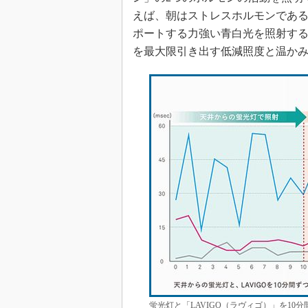
えば、朝はストレスホルモンであ
ポートする力強い青白光を照射す
を最大限引き出す低減照度と温か
蛍光灯と「LAVIGO（ラヴィゴ）」を10