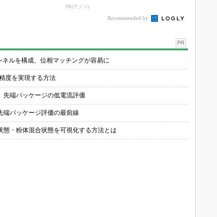
PR(デノン)
Recommended by
PR
チャンネルを構成、位相マッチングが容易に
の精度を実現する方法
 先端パッケージの低電流評価
先端パッケージ評価の最前線
状態・粉体混合状態を可視化する方法とは