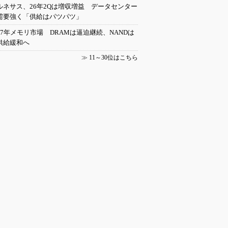
ルネサス、26年2Qは増収増益 データセンター
需要強く「供給はパツパツ」
27年メモリ市場 DRAMは逼迫継続、NANDは
供給緩和へ
≫
11～30位はこちら