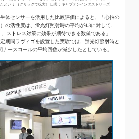
ったという （クリックで拡大） 出典：キャプテンインダストリーズ
生体センサーを活用した比較評価によると、「心拍の
）の活性度は、蛍光灯照射時の平均が4.3に対して、
まり、ストレス対策に効果が期待できる数値である」
一定期間ラヴィゴを設置した実験では、蛍光灯照射時と
間ナースコールの平均回数が減少したとしている。