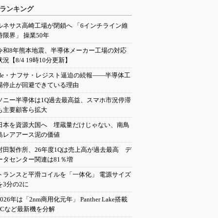
ランキング
ルネサス高崎工場が閉鎖へ 「6インチライン維
持限界」 操業50年
令和8年熊本地震、半導体メーカー工場の対応
状況【8/4 19時10分更新】
He・ナフサ・レジスト逼迫の続報――半導体工
場停止が回避できている理由
ソニー半導体は1Q過去最高益、スマホ市況停滞
も主要顧客ら拡大
日本を資源大国へ 埋蔵量だけじゃない、南鳥
島レアアース泥の価値
村田製作所、26年度1Qは売上高が過去最高 デ
ータセンター関連は81％増
トランスと平滑コイルを「一体化」 電源サイズ
を3分の2に
2026年は「2nm商用化元年」 Panther Lake搭載
PCなど最新機を分解