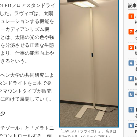
術を知る
）のLEDフロアスタンドライ
記事
エンジニア”が仕掛けた社内
示した。ラヴィゴは、太陽
念の180日
ミュレーションする機能を
ションは日本を救うのか
サーカディアンリズム機
IoT通信
ムとは、太陽の光の色や強
ンを分泌させる正常な生態
ナリスト「未来展望」
により、仕事の能率向上や
愛されないエンジニア」の
行動論
できるという。
ヘン大学の共同研究によ
スタンドライトを日本で発
スクマウントタイプが販売
院に向けて展開していく。
減少
チゾール」と「メラトニ
「LAVIGO（ラヴィゴ）」。高さは
でコントロールする。例
約2mである （クリックで拡大）