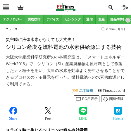
テクノロジー
先端技術
デバイス
センシング
通信
無線
部品/材料
ニュース
2016年3月7日
災害時に液体水素がなくても大丈夫！
シリコン産廃を燃料電池の水素供給源にする技術
大阪大学産業科学研究所の小林研究室は、「スマートエネルギー
Week2016」で、シリコン（Si）産業廃棄物を原材料として作製
したナノ粒子を用い、大量の水素を効率よく発生させることがで
きるプロセスのデモ展示を行った。燃料電池への水素供給源とし
て利用できる。
[
馬本隆綱
，EE Times Japan]
PC用表示
関連情報
Share
Post
LINE
Hatena
スライス時に生じるシリコンの粉を有効活用