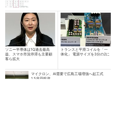
ソニー半導体は1Q過去最高
トランスと平滑コイルを「一
益、スマホ市況停滞も主要顧
体化」 電源サイズを3分の2に
客ら拡大
マイクロン、AI需要で広島工場増強へ起工式
1.5兆円投資
He・ナフサ・レジスト逼迫の続報――半導体工
場停止が回避できている理由