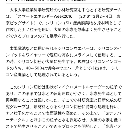
大阪大学産業科学研究所の小林研究室を中心とする研究チーム
は、「スマートエネルギーWeek2016」（2016年3月2～4日、東
京ビッグサイト）で、シリコン（Si）産業廃棄物を原材料として
作製したナノ粒子を用い、大量の水素を効率よく発生させること
ができるプロセスのデモ展示を行った。
太陽電池などに用いられるシリコンウエハーは、シリコンのイ
ンゴッドをワイヤソーで適切な薄さにスライスして使用する。こ
の時、シリコン切粉が大量に発生する。現在はシリコンインゴッ
ドのうち、40～50％は切粉やウエハー片として排出され、シリ
コン産廃物として処理されているという。
このシリコン切粉は形状がマイクロメートルオーダーの粒子で
あり、このままでは水との反応速度が小さく、水素発生源として
再利用することは難しかった。そこで小林研究室と日新化成の研
究グループは、原材料となるシリコン切粉に特殊な処理を行い、
ナノ粒子化することで表面活性を高めた。その上で、「Siナノパ
ーティクル」と呼ぶこの粒子と水を反応させ、大量の水素を低コ
ストで発生させることができるプロセスを開発した。「水素イオ