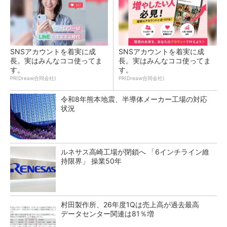
SNSアカウントを着実に成
SNSアカウントを着実に成
長。実はみんなココ使ってま
長。実はみんなココ使ってま
す。
す。
PR(Dreaw合同会社)
PR(Dreaw合同会社)
令和8年熊本地震、半導体メーカー工場の対応
状況
ルネサス高崎工場が閉鎖へ 「6インチライン維
持限界」 操業50年
村田製作所、26年度1Qは売上高が過去最高
データセンター関連は81％増