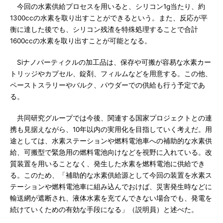
今回の水素供給プロセスを用いると、シリコン1g当たり、約
1300ccの水素を取り出すことができるという。また、反応が平
衡に達した後でも、シリコン残渣を特殊処理することで合計
1600ccの水素を取り出すことが可能となる。
Siナノパーティクルの加工品は、保存や可搬が容易な水素カー
トリッジやカプセル、錠剤、フィルムなどを用意する。この他、
ペーストスラリーやバルク、パウダーでの供給も行う予定であ
る。
共同研究グループでは今後、関連する国家プロジェクトとの連
携も見据えながら、10年以内の実用化を目指していく考えだ。用
途としては、水素ステーションや燃料電池車への補助的な水素供
給、可搬型で緊急用の燃料電池向けなどを視野に入れている。改
質装置を用いることなく、発生した水素を燃料電池に供給でき
る。このため、「補助的な水素供給源として今回の装置を水素ス
テーションや燃料電池車に組み込んでおけば、災害発生時などに
輸送網が遮断され、液体水素を充てんできない場合でも、発電を
続けていくための有効な手段になる」（説明員）と述べた。