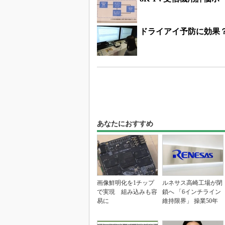
ドライアイ予防に効果？
あなたにおすすめ
画像鮮明化を1チップ
ルネサス高崎工場が閉
で実現 組み込みも容
鎖へ 「6インチライン
易に
維持限界」 操業50年