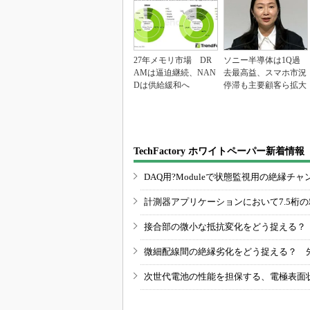
27年メモリ市場 DR
ソニー半導体は1Q過
AMは逼迫継続、NAN
去最高益、スマホ市況
Dは供給緩和へ
停滞も主要顧客ら拡大
TechFactory ホワイトペーパー新着情報
DAQ用?Moduleで状態監視用の絶縁
計測器アプリケーションにおいて7.5桁
接合部の微小な抵抗変化をどう捉える？
微細配線間の絶縁劣化をどう捉える？ 
次世代電池の性能を担保する、電極表面