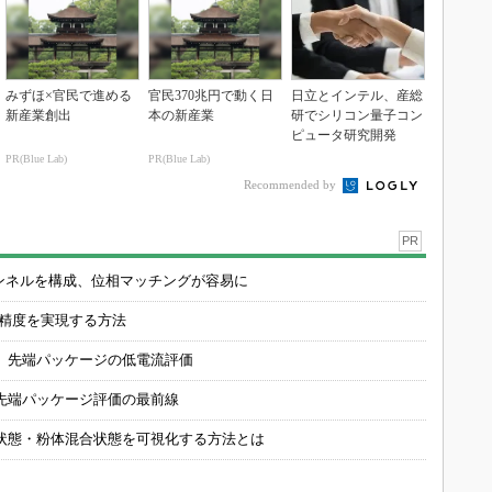
みずほ×官民で進める
官民370兆円で動く日
日立とインテル、産総
新産業創出
本の新産業
研でシリコン量子コン
ピュータ研究開発
PR(Blue Lab)
PR(Blue Lab)
Recommended by
PR
チャンネルを構成、位相マッチングが容易に
の精度を実現する方法
 先端パッケージの低電流評価
先端パッケージ評価の最前線
状態・粉体混合状態を可視化する方法とは