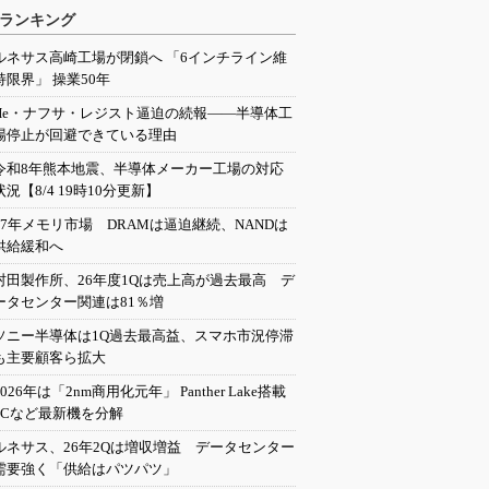
ランキング
ルネサス高崎工場が閉鎖へ 「6インチライン維
持限界」 操業50年
He・ナフサ・レジスト逼迫の続報――半導体工
場停止が回避できている理由
令和8年熊本地震、半導体メーカー工場の対応
状況【8/4 19時10分更新】
27年メモリ市場 DRAMは逼迫継続、NANDは
供給緩和へ
村田製作所、26年度1Qは売上高が過去最高 デ
ータセンター関連は81％増
ソニー半導体は1Q過去最高益、スマホ市況停滞
も主要顧客ら拡大
2026年は「2nm商用化元年」 Panther Lake搭載
PCなど最新機を分解
ルネサス、26年2Qは増収増益 データセンター
需要強く「供給はパツパツ」