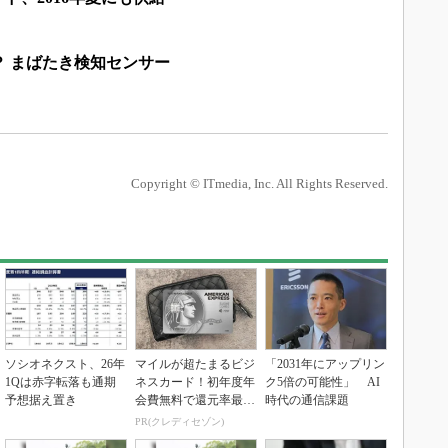
 まばたき検知センサー
Copyright © ITmedia, Inc. All Rights Reserved.
ソシオネクスト、26年
マイルが超たまるビジ
「2031年にアップリン
1Qは赤字転落も通期
ネスカード！初年度年
ク5倍の可能性」 AI
予想据え置き
会費無料で還元率最大
時代の通信課題
1.125%
PR(クレディセゾン)