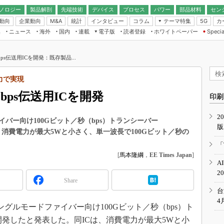
ノロジー
製品解剖
先端技術
デバイス
プロセス
パワー
部品材料
セン
動向
企業動向
統計
インタビュー
コラム
テーマ特集
カ
M&A
5G
ギー
ナログ
無線
集
ニュース
海外
国内
連載
電子版
読者登録
ホワイトペーパー
Specia
フィジカルAI
IoT・エッジコ
モリ
EXPO
Microchip情報
ストレージ通信
EE Times Japan×EDN Japan統合電
エッジAI
子版
I
SEMICON Japan
ps伝送用ICを開発：既存製品...
デバイス通信
パワーエレクトロニクス
電子ブックレット
イコン
CEATEC
のナノフォーカス
力で実現
半導体後工程
GA
EdgeTech＋
業界スコープ
bps伝送用ICを開発
読者調査（EE Times Research）
印刷
TECHNO-FRONT
のエレ・組み込みプレイバ
カーボンニュートラル
2
人とくるま展
バー向け100Gビット／秒（bps）トランシーバー
版
IoT
直前エンジニアの社会人大
Cは、消費電力が最大5Wと小さく、単一波長で100Gビット／秒の
電源設計（EDN Japan）
「
数字」で回してみよう
[
馬本隆綱
，
EE Times Japan
]
エレクトロニクス入門（EDN
A
Japan）
ード ～Behind the
2
rd
Share
年で起こったこと、次の10年
台
こと
4
ングルモードファイバー向け100Gビット／秒（bps）ト
で探るアジアの新トレンド
」を開発したと発表した。同ICは、消費電力が最大5Wと小