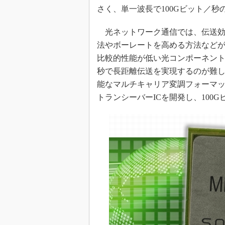
光伝送技
さく、単一波長で100Gビット／秒
“異端児
改革、執
光ネットワーク通信では、伝送効
イノベー
法やボーレートを高める方法など
比較的性能が低い光コンポーネント
JASA発
秒で長距離伝送を実現するのが難
IHSア
能なマルチキャリア変調フォーマッ
「英語に
トランシーバーICを開発し、100
ための新