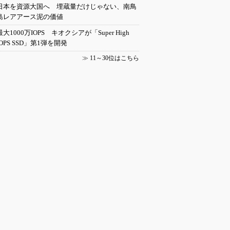
日本を資源大国へ 埋蔵量だけじゃない、南鳥
島レアアース泥の価値
最大1000万IOPS キオクシアが「Super High
IOPS SSD」第1弾を開発
≫
11～30位はこちら