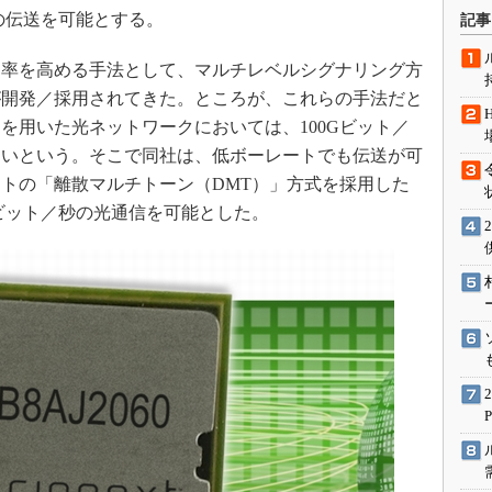
術を知る
の伝送を可能とする。
記事
エンジニア”が仕掛けた社内
念の180日
率を高める手法として、マルチレベルシグナリング方
ションは日本を救うのか
が開発／採用されてきた。ところが、これらの手法だと
を用いた光ネットワークにおいては、100Gビット／
IoT通信
しいという。そこで同社は、低ボーレートでも伝送が可
ナリスト「未来展望」
トの「離散マルチトーン（DMT）」方式を採用した
愛されないエンジニア」の
Gビット／秒の光通信を可能とした。
行動論