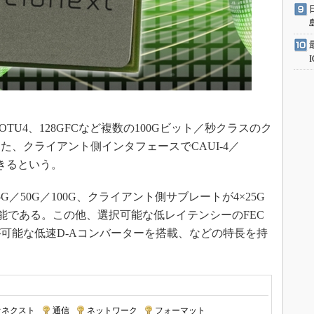
4、OTU4、128GFCなど複数の100Gビット／秒クラスのク
、クライアント側インタフェースでCAUI-4／
できるという。
50G／100G、クライアント側サブレートが4×25G
が可能である。この他、選択可能な低レイテンシーのFEC
可能な低速D-Aコンバーターを搭載、などの特長を持
オネクスト
|
通信
|
ネットワーク
|
フォーマット