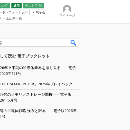
シング
通信
テスト/計測
ーボンニュートラル
展示会
マイページ
全記事一覧
l
ンピューティング
して読む 電子ブックレット
IER
026年上半期の半導体業界を振り返る――電子
2026年7月号
TECHNO-FRONTIER」2025年プレイバック
I時代のメモリ／ストレージ覇権――電子版
026年5月号
湾の半導体戦略 強みと限界――電子版2026年
月号