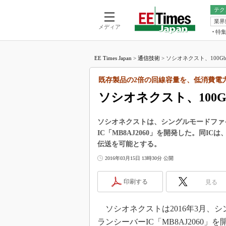
テク
業界
電池／エネル
ア
メディア
特
メ
福田昭の
LS
EE Times Japan
>
通信技術
>
ソシオネクスト、100Gb
福田昭の
マ
湯之上隆
既存製品の2倍の回線容量を、低消費電
FP
大山聡の
ソシオネクスト、100G
大原雄介
ック
ソシオネクストは、シングルモードファイ
リタイア
IC「MB8AJ2060」を開発した。同I
学漂流記
伝送を可能とする。
世界を「
2016年03月15日 13時30分 公開
踊るバズワ
Buzzwo
印刷する
見る
この10
で起こる
ソシオネクストは2016年3月、シ
製品分解
ランシーバーIC「MB8AJ2060