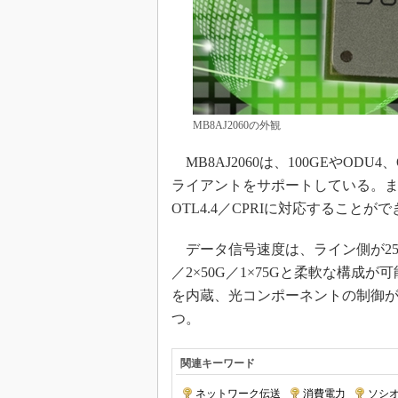
MB8AJ2060の外観
MB8AJ2060は、100GEやODU
ライアントをサポートしている。また
OTL4.4／CPRIに対応することが
データ信号速度は、ライン側が25G／
／2×50G／1×75Gと柔軟な構成
を内蔵、光コンポーネントの制御が
つ。
関連キーワード
ネットワーク伝送
|
消費電力
|
ソシ