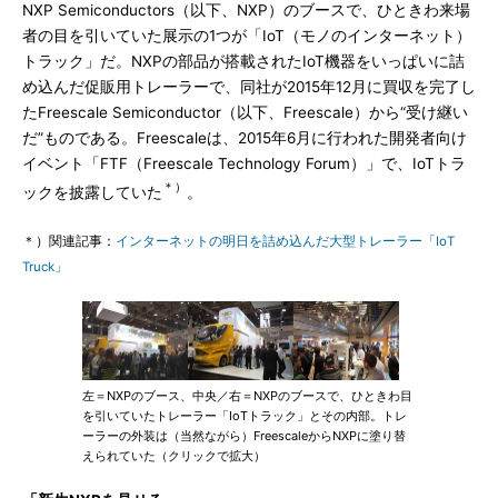
NXP Semiconductors（以下、NXP）のブースで、ひときわ来場
者の目を引いていた展示の1つが「IoT（モノのインターネット）
トラック」だ。NXPの部品が搭載されたIoT機器をいっぱいに詰
め込んだ促販用トレーラーで、同社が2015年12月に買収を完了し
たFreescale Semiconductor（以下、Freescale）から“受け継い
だ”ものである。Freescaleは、2015年6月に行われた開発者向け
イベント「FTF（Freescale Technology Forum）」で、IoTトラ
＊）
ックを披露していた
。
＊）関連記事：
インターネットの明日を詰め込んだ大型トレーラー「IoT
Truck」
左＝NXPのブース、中央／右＝NXPのブースで、ひときわ目
を引いていたトレーラー「IoTトラック」とその内部。トレ
ーラーの外装は（当然ながら）FreescaleからNXPに塗り替
えられていた（クリックで拡大）