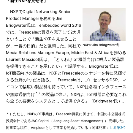
「新生NXPを見せる」
NXPでDigital Networking Senior
Product Managerを務めるJim
Bridgwater氏は、embedded world 2016
では、Freescaleの買収を完了して2カ月
ということで「新生NXPを見せること
NXPのJim Bridgwater氏
が、一番の目的」だと強調した。同社で
Media Relations Manager Europe, Middle East & Africaを務める
Laurent Massicot氏は、「とりわけIoT機器向けに幅広い製品群
を提供できることを示したい」と説明する。Bridgwater氏は、
IoT機器向けの製品は、NXPとFreescaleのシナジーを特に発揮で
きる分野の1つだと語る。「Freescaleは、プロセッサやDSP、マ
イコンで幅広い製品群を持っていて、NXPは各種インタフェース
＊）
や無線通信向け
の製品に強い。NXPは、IoT機器に必要なこれ
ら全ての要素をシステムとして提供できる」（Bridgwater氏）。
＊）ただし、NXPのRF事業は、Freescale買収に併せて、中国の非公開株式
投資会社であるJAC Capital（Jianguang Asset Management）に売却した。
同事業は現在、Ampleonとして営業を開始している（関連記事：
世界第2位