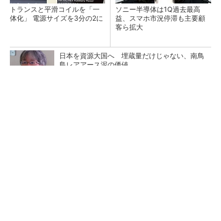
トランスと平滑コイルを「一
ソニー半導体は1Q過去最高
体化」 電源サイズを3分の2に
益、スマホ市況停滞も主要顧
客ら拡大
日本を資源大国へ 埋蔵量だけじゃない、南鳥
島レアアース泥の価値
三菱電機、第5世代SiC MOSFETの核 オン抵
抗25％減の独自構造
マイクロン、AI需要で広島工場増強へ起工式
1.5兆円投資