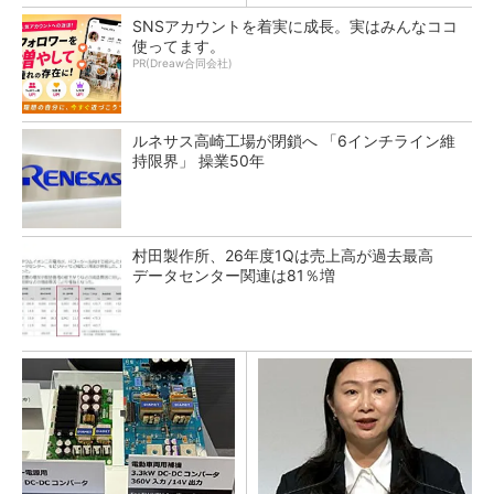
SNSアカウントを着実に成長。実はみんなココ
使ってます。
PR(Dreaw合同会社)
ルネサス高崎工場が閉鎖へ 「6インチライン維
持限界」 操業50年
村田製作所、26年度1Qは売上高が過去最高
データセンター関連は81％増