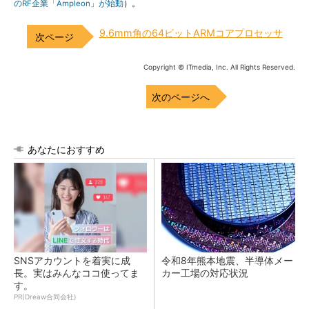
のRF企業「Ampleon」が始動
）。
9.6mm角の64ビットARMコアプロセッサ
Copyright © ITmedia, Inc. All Rights Reserved.
次のページへ
あなたにおすすめ
SNSアカウントを着実に成
令和8年熊本地震、半導体メー
長。実はみんなココ使ってま
カー工場の対応状況
す。
PR(Dreaw合同会社)