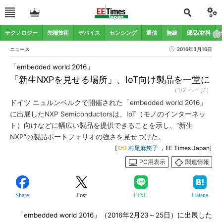
テクノロジー
先端技術
デバイス
センシング
通信
無線
部品/材料
ニュース
2016年3月16日
「embedded world 2016」
「新生NXPを見せる場所」、IoT向け製品を一堂に
（1/2 ページ）
ドイツ ニュルンベルクで開催された「embedded world 2016」
に出展したNXP Semiconductorsは、IoT（モノのインターネッ
ト）向けなどに幅広い製品を提供できることを示し、“新生
NXP”の製品ポートフォリオの強さを見せつけた。
[
村尾麻悠子
，EE Times Japan]
PC用表示
関連情報
Share
Post
LINE
Hatena
「embedded world 2016」（2016年2月23～25日）に出展した