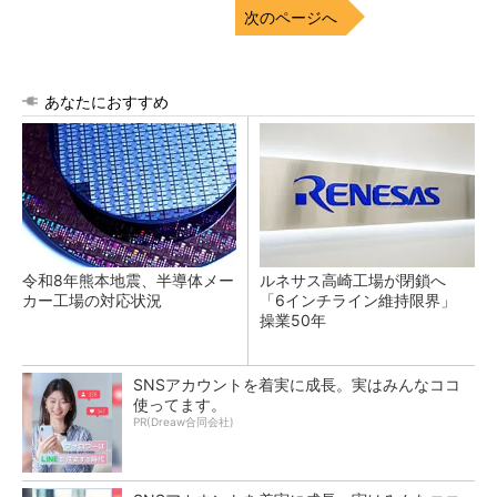
次のページへ
あなたにおすすめ
令和8年熊本地震、半導体メー
ルネサス高崎工場が閉鎖へ
カー工場の対応状況
「6インチライン維持限界」
操業50年
SNSアカウントを着実に成長。実はみんなココ
使ってます。
PR(Dreaw合同会社)