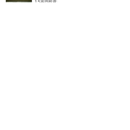
1.5兆円投資
He・ナフサ・レジスト逼迫の続報――半導体工
場停止が回避できている理由
中国最大のDRAMメーカーCXMTがIPOへ 増
産とHBM開発で存在感
27年メモリ市場 DRAMは逼
商社が見る激動の半導体市