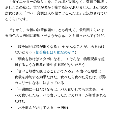
「ダイエッターの祈り」を、これほど妥協なく、数値で破壊し
尽したこの私に、世間が暖かく接する訳がありません。わが家の
次女にさえ「パパ、真実は人を傷つけるんだよ」と説教されてい
るくらいです。
ですから、今後の執筆依頼のことも考えて、最終回くらいは、
玉虫色の大円団に着地させようかなぁ、とも思ったんですけど、
「腰を回せば腰が細くなる」 → そんなことが、あるわけ
ないだろう（
部分痩せは可能なのか？
）
「朝食を抜けばメタボになる」 → そんな、物理現象を超
越するような現象が発生する訳がないだろう
「食べる順番で痩せることができる」 → 食べる順番は、
食欲を抑制する効果だけだ。食べたら食べた分だけ、摂取
カロリーになるに決まっている
「一週間に一日だけならば、バカ食いしても大丈夫」 →
バガ食いしたら、バカ食いしただけカロリーが加算される
だけだ
「水を飲んだだけで太る」→
帰れ