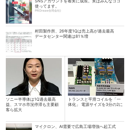
SNSアカウントを着実に成長。実はみんなココ
使ってます。
PR(Dreaw合同会社)
村田製作所、26年度1Qは売上高が過去最高
データセンター関連は81％増
ソニー半導体は1Q過去最高
トランスと平滑コイルを「一
益、スマホ市況停滞も主要顧
体化」 電源サイズを3分の2に
客ら拡大
マイクロン、AI需要で広島工場増強へ起工式