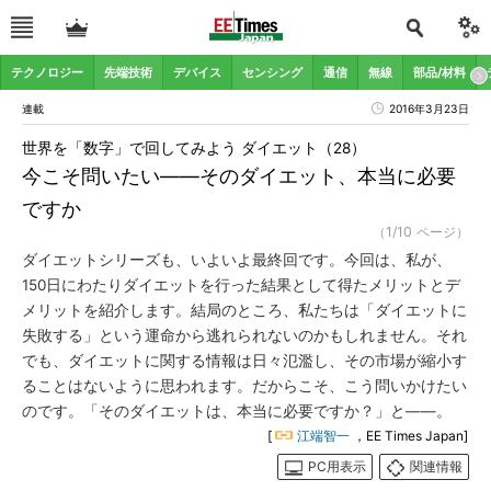
テクノロジー
先端技術
デバイス
センシング
通信
無線
部品/材料
連載
2016年3月23日
世界を「数字」で回してみよう ダイエット（28）
今こそ問いたい――そのダイエット、本当に必要
ですか
（1/10 ページ）
ダイエットシリーズも、いよいよ最終回です。今回は、私が、
150日にわたりダイエットを行った結果として得たメリットとデ
メリットを紹介します。結局のところ、私たちは「ダイエットに
失敗する」という運命から逃れられないのかもしれません。それ
でも、ダイエットに関する情報は日々氾濫し、その市場が縮小す
ることはないように思われます。だからこそ、こう問いかけたい
のです。「そのダイエットは、本当に必要ですか？」と――。
[
江端智一
，EE Times Japan]
PC用表示
関連情報