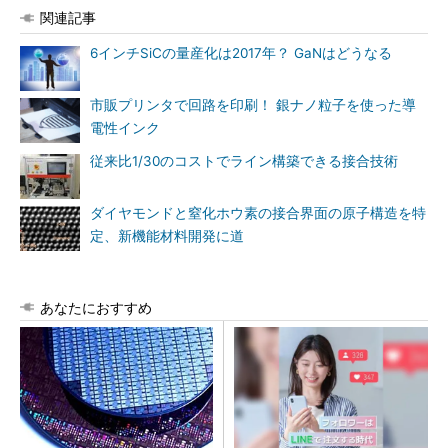
関連記事
6インチSiCの量産化は2017年？ GaNはどうなる
市販プリンタで回路を印刷！ 銀ナノ粒子を使った導
電性インク
従来比1/30のコストでライン構築できる接合技術
ダイヤモンドと窒化ホウ素の接合界面の原子構造を特
定、新機能材料開発に道
あなたにおすすめ