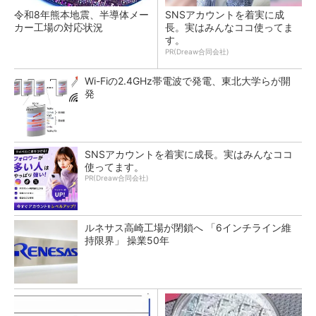
令和8年熊本地震、半導体メー
SNSアカウントを着実に成
カー工場の対応状況
長。実はみんなココ使ってま
す。
PR(Dreaw合同会社)
Wi-Fiの2.4GHz帯電波で発電、東北大学らが開
発
SNSアカウントを着実に成長。実はみんなココ
使ってます。
PR(Dreaw合同会社)
ルネサス高崎工場が閉鎖へ 「6インチライン維
持限界」 操業50年