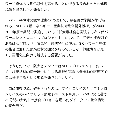
ワー半導体の長期信頼性を高めることのできる接合材の自己修復
現象を発見したと発表した。
パワー半導体の故障理由の1つとして、接合部の剥離が挙げら
れる。NEDO（新エネルギー・産業技術総合開発機構）が2009～
2019年度の期間で実施している「低炭素社会を実現する次世代パ
ワーエレクトロニクスプロジェクト」において、従来の接合剤で
あるはんだ材より、電気的、熱的特性に優れ、SiCパワー半導体
の接合に適した銀焼結材の開発を行っているが、剥離寿命が短
く、実用化に向けて解決する必要があった。
そうした中で、阪大とデンソーはNEDOプロジェクトにおい
て、銀焼結材の接合層中に生じる亀裂が高温の機器動作環境下で
自己修復するという現象を発見したという。
自己修復現象が確認されたのは、マイクロサイズとサブミクロ
ンサイズのハイブリッド銀粒子ペーストを用い、250℃の低温で
30分間の大気中の接合プロセスを用いたダイアタッチ接合構造
の接合部だ。