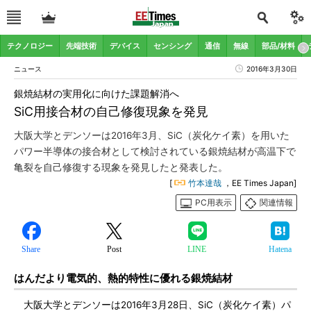
テクノロジー
先端技術
デバイス
センシング
通信
無線
部品/材料
ニュース
2016年3月30日
銀焼結材の実用化に向けた課題解消へ
SiC用接合材の自己修復現象を発見
大阪大学とデンソーは2016年3月、SiC（炭化ケイ素）を用いた
パワー半導体の接合材として検討されている銀焼結材が高温下で
亀裂を自己修復する現象を発見したと発表した。
[
竹本達哉
，EE Times Japan]
PC用表示
関連情報
Share
Post
LINE
Hatena
はんだより電気的、熱的特性に優れる銀焼結材
大阪大学とデンソーは2016年3月28日、SiC（炭化ケイ素）パ