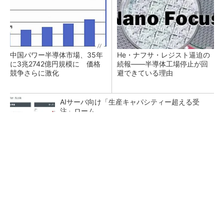
中国パワー半導体市場、35年
He・ナフサ・レジスト逼迫の
に3兆2742億円規模に 価格
続報――半導体工場停止が回
競争さらに激化
避できている理由
AIサーバ向け「生産キャパシティー超える受
注」ローム
半導体製品の信頼性とサプライチェーンにおけ
るトレーサビリティの重要性（後編）
三菱電機、第5世代SiC MOSFETの核 オン抵
抗25％減の独自構造