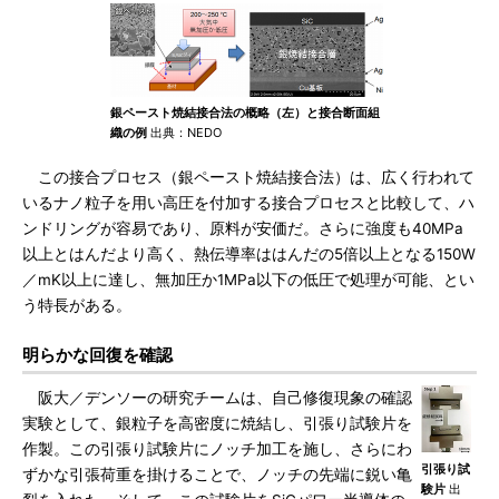
銀ペースト焼結接合法の概略（左）と接合断面組
織の例
出典：NEDO
この接合プロセス（銀ペースト焼結接合法）は、広く行われて
いるナノ粒子を用い高圧を付加する接合プロセスと比較して、ハ
ンドリングが容易であり、原料が安価だ。さらに強度も40MPa
以上とはんだより高く、熱伝導率ははんだの5倍以上となる150W
／mK以上に達し、無加圧か1MPa以下の低圧で処理が可能、とい
う特長がある。
明らかな回復を確認
阪大／デンソーの研究チームは、自己修復現象の確認
実験として、銀粒子を高密度に焼結し、引張り試験片を
作製。この引張り試験片にノッチ加工を施し、さらにわ
引張り試
ずかな引張荷重を掛けることで、ノッチの先端に鋭い亀
験片
出