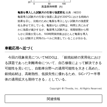
亀裂を導入した試験片の引張り強度変化
出典：NEDO
亀裂導入試験片の引張り強度に及ぼす200℃における焼鈍の
効果を示し、比較のために亀裂を導入しない試験片の強度変
化も併せて示している。亀裂がない試料は、時間と共にわず
かに強度が減少するが、亀裂導入試験片は、初期状態から明
らかに回復が見られ、100時間保持後はほとんど亀裂を導入
しない試験片と同等のレベルに到達していることが分かる。
車載応用へ近づく
今回の現象発見についてNEDOは、「銀焼結材の実用化におけ
る課題であった剥離寿命について、自己修復によって解決できる
可能性を見いだし、自動車分野への適用可能性を大きく高めた。
銀焼結材は、高耐熱性、低損失性に優れるため、SiCパワー半導
体の適用拡大も期待できる」としている。
Copyright © ITmedia, Inc. All Rights Reserved.
関連情報