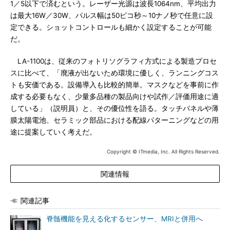
1／5以下で済むという。レーザー光源は波長1064nm、平均出力
は最大16W／30W、パルス幅は50ピコ秒～10ナノ秒で任意に設
定できる。ショットコントロールも細かく設定することが可能
だ。
LA-1100は、従来のフォトリソグラフィ方式による製造プロセ
スに比べて、「廃液が出ないため環境に優しく、ランニングコス
トも安価である。設備導入も比較的簡単。マスクなどを事前に作
成する必要もなく、少量多品種の製品向けや試作／評価用途に適
している」（説明員）と、その優位性を語る。タッチパネルや薄
膜太陽電池、セラミック部品における配線パターニングなどの用
途に提案していく考えだ。
Copyright © ITmedia, Inc. All Rights Reserved.
関連情報
関連記事
脊髄機能を見える化するセンサー、MRIと併用へ