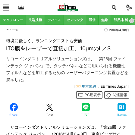
テクノロジー
先端技術
デバイス
センシング
通信
無線
部品/材料
ニュース
2016年4月8日
環境に優しく、ランニングコストも安価
ITO膜をレーザーで直接加工、10μmのL／S
リコーインダストリアルソリューションズは、「第26回 ファイ
ンテック ジャパン」で、タッチパネルなどに用いられる機能性
フィルムなどを加工するためのレーザーパターニング装置などを
展示した。
[
馬本隆綱
，EE Times Japan]
PC用表示
関連情報
Share
Post
LINE
Hatena
リコーインダストリアルソリューションズは、「第26回 ファ
インテック ジャパン」（2016年4月6～8日、東京ビッグサイ