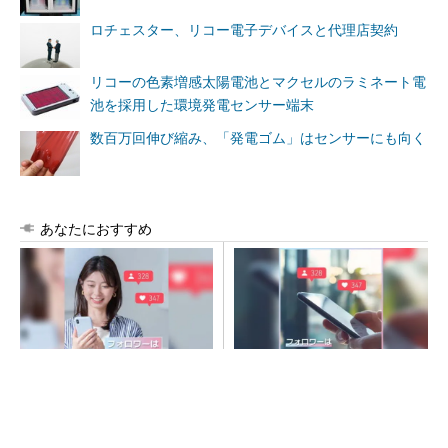
ロチェスター、リコー電子デバイスと代理店契約
リコーの色素増感太陽電池とマクセルのラミネート電
池を採用した環境発電センサー端末
数百万回伸び縮み、「発電ゴム」はセンサーにも向く
あなたにおすすめ
SNSアカウントを着実に成
SNSアカウントを着実に成
長。実はみんなココ使ってま
長。実はみんなココ使ってま
す。
す。
PR(Dreaw合同会社)
PR(Dreaw合同会社)