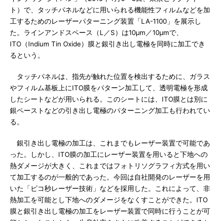
ト）で、タッチパネルなどに用いられる機能性フィルムなどを加
工するためのレーザーパターニング装置「LA-1100」を展示し
た。ラインアンドスペース（L／S）は10μm／10μmで、
ITO（Indium Tin Oxide）膜と銀引き出し電極を同時に加工でき
るという。
タッチパネルは、指先が触れた位置を検出するために、ガラス
やフィルム基板上にITO膜をパターン加工して、透明電極を形成
したシートなどが用いられる。このシートには、ITO膜とは別に
銀ペーストなどの引き出し電極のパターニング加工も行われてい
る。
銀引き出し電極の加工は、これまでもレーザー装置で可能であ
った。しかし、ITO膜の加工にレーザー装置を用いると下地への
熱ダメージが大きく、これまではフォトリソグラフィ方式を用い
て加工するのが一般的であった。今回は自社開発のレーザーを用
いた「ピコ秒レーザー技術」などを採用した。これによって、非
熱加工を可能とし下地へのダメージをなくすことができた。ITO
膜と銀引き出し電極の加工をレーザー装置で同時に行うことが可