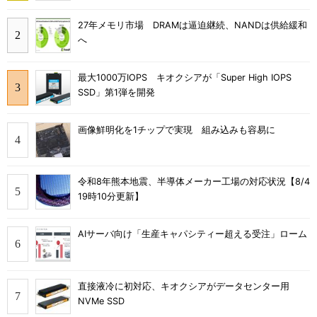
27年メモリ市場 DRAMは逼迫継続、NANDは供給緩和
へ
最大1000万IOPS キオクシアが「Super High IOPS
SSD」第1弾を開発
画像鮮明化を1チップで実現 組み込みも容易に
令和8年熊本地震、半導体メーカー工場の対応状況【8/4
19時10分更新】
AIサーバ向け「生産キャパシティー超える受注」ローム
直接液冷に初対応、キオクシアがデータセンター用
NVMe SSD