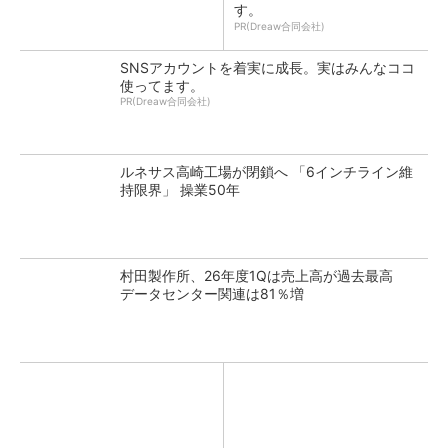
す。
PR(Dreaw合同会社)
SNSアカウントを着実に成長。実はみんなココ
使ってます。
PR(Dreaw合同会社)
ルネサス高崎工場が閉鎖へ 「6インチライン維
持限界」 操業50年
村田製作所、26年度1Qは売上高が過去最高
データセンター関連は81％増