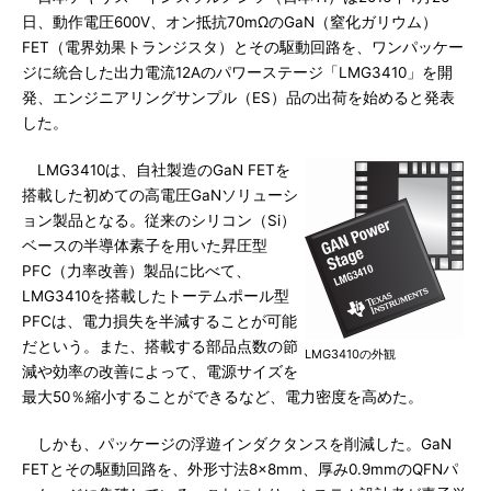
日、動作電圧600V、オン抵抗70mΩのGaN（窒化ガリウム）
FET（電界効果トランジスタ）とその駆動回路を、ワンパッケー
ジに統合した出力電流12Aのパワーステージ「LMG3410」を開
発、エンジニアリングサンプル（ES）品の出荷を始めると発表
した。
LMG3410は、自社製造のGaN FETを
搭載した初めての高電圧GaNソリューシ
ョン製品となる。従来のシリコン（Si）
ベースの半導体素子を用いた昇圧型
PFC（力率改善）製品に比べて、
LMG3410を搭載したトーテムポール型
PFCは、電力損失を半減することが可能
だという。また、搭載する部品点数の節
LMG3410の外観
減や効率の改善によって、電源サイズを
最大50％縮小することができるなど、電力密度を高めた。
しかも、パッケージの浮遊インダクタンスを削減した。GaN
FETとその駆動回路を、外形寸法8×8mm、厚み0.9mmのQFNパ