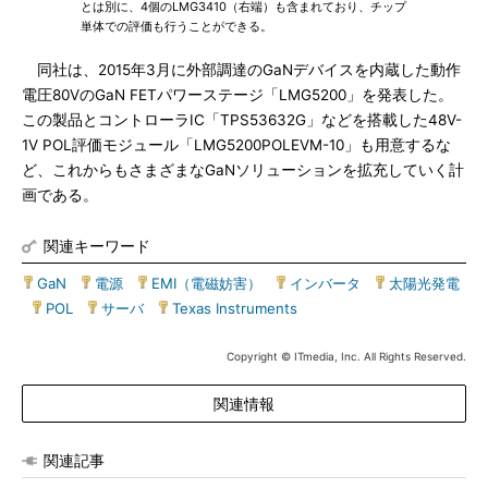
とは別に、4個のLMG3410（右端）も含まれており、チップ
単体での評価も行うことができる。
同社は、2015年3月に外部調達のGaNデバイスを内蔵した動作
電圧80VのGaN FETパワーステージ「LMG5200」を発表した。
この製品とコントローラIC「TPS53632G」などを搭載した48V-
1V POL評価モジュール「LMG5200POLEVM-10」も用意するな
ど、これからもさまざまなGaNソリューションを拡充していく計
画である。
関連キーワード
GaN
|
電源
|
EMI（電磁妨害）
|
インバータ
|
太陽光発電
|
POL
|
サーバ
|
Texas Instruments
Copyright © ITmedia, Inc. All Rights Reserved.
関連情報
関連記事