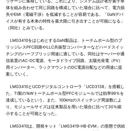
ッケージに集積している。これにより、システム設計者が素子単
体を組み合わせて同じ回路を構成していた場合に比べて、電力損
失やEMI（電磁干渉）を低減することが容易である。「GaNデバ
イスが有する本来の特性を最大限に引き出すことが可能になる」
（同社）とみている。
LMG3410をはじめとするGaN製品は、トーテムポール型のブ
リッジレスPFC回路やLLC共振型コンバーターなどハードスイッ
チングのハーフブリッジ用途に適している。同社はサーバーや通
信装置のAC-DC電源、モータドライブ回路、太陽光発電（PV）
用インバーター、ラックマウントのDC電源分配などの用途に提
案していく。
LMG3410とUCDデジタルコントローラ「UCD3138」を搭載し
た、TI製の1kWトーテムポール型PFCモジュールでは効率99％を
達成しているという。また、100kHzのスイッチング周波数によ
り、モジュールサイズは従来製品を用いた場合に比べて30％縮
小することが可能となった。
LMG3410は、開発キット「LMG3419-HB-EVM」の形態で供給