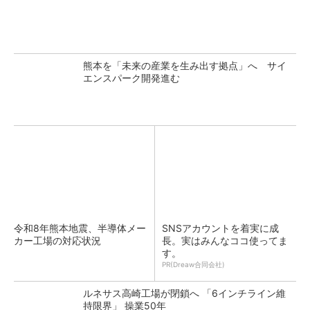
熊本を「未来の産業を生み出す拠点」へ サイ
エンスパーク開発進む
令和8年熊本地震、半導体メー
SNSアカウントを着実に成
カー工場の対応状況
長。実はみんなココ使ってま
す。
PR(Dreaw合同会社)
ルネサス高崎工場が閉鎖へ 「6インチライン維
持限界」 操業50年