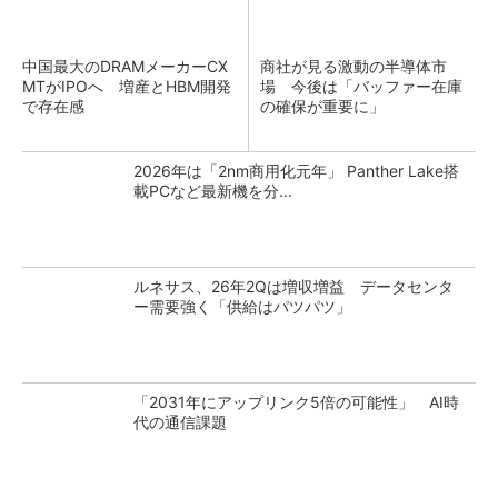
中国最大のDRAMメーカーCX
商社が見る激動の半導体市
MTがIPOへ 増産とHBM開発
場 今後は「バッファー在庫
で存在感
の確保が重要に」
2026年は「2nm商用化元年」 Panther Lake搭
載PCなど最新機を分...
ルネサス、26年2Qは増収増益 データセンタ
ー需要強く「供給はパツパツ」
「2031年にアップリンク5倍の可能性」 AI時
代の通信課題