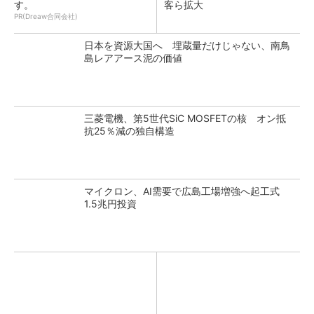
す。
客ら拡大
PR(Dreaw合同会社)
日本を資源大国へ 埋蔵量だけじゃない、南鳥
島レアアース泥の価値
三菱電機、第5世代SiC MOSFETの核 オン抵
抗25％減の独自構造
マイクロン、AI需要で広島工場増強へ起工式
1.5兆円投資