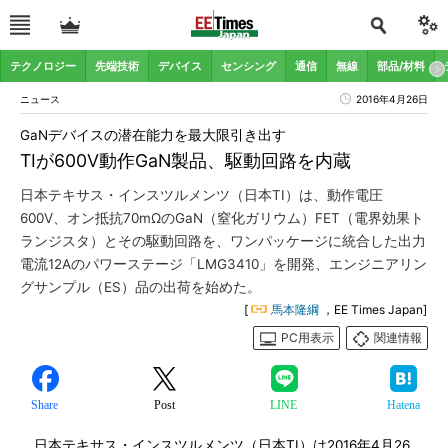
テクノロジー
先端技術
デバイス
センシング
通信
無線
部品/材料
ニュース
2016年4月26日
GaNデバイスの潜在能力を最大限引き出す
TIが600V動作GaN製品、駆動回路を内蔵
日本テキサス・インスツルメンツ（日本TI）は、動作電圧
600V、オン抵抗70mΩのGaN（窒化ガリウム）FET（電界効果ト
ランジスタ）とその駆動回路を、ワンパッケージに統合した出力
電流12Aのパワーステージ「LMG3410」を開発、エンジニアリン
グサンプル（ES）品の出荷を始めた。
[
馬本隆綱
，EE Times Japan]
PC用表示
関連情報
Share
Post
LINE
Hatena
日本テキサス・インスツルメンツ（日本TI）は2016年4月26