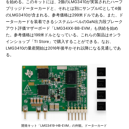
を始める。このキットには、2個のLMG3410が実装されたハーフ
ブリッジドーターカードと、それとは別にサンプルICとして4個
のLMG3410が含まれる。参考価格は299米ドルである。また、ド
ータ―カードを装着できるシステムレベルのGaN出力段ブレーク
アウト評価マザーボード「LMG34XX-BB-EVM」も供給を始め
た。参考価格は199米ドルとなっている。これらの製品はオンラ
インショップ「TI Store」で購入することができる。なお、
LMG3410の量産開始は2016年後半かそれ以降になる見通しであ
る。
開発キット「LMG3419-HB-EVM」の外観。ドータ―カード