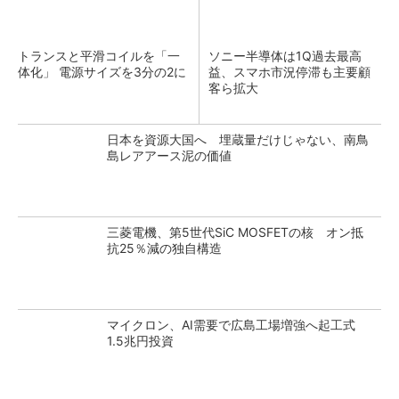
トランスと平滑コイルを「一
ソニー半導体は1Q過去最高
体化」 電源サイズを3分の2に
益、スマホ市況停滞も主要顧
客ら拡大
日本を資源大国へ 埋蔵量だけじゃない、南鳥
島レアアース泥の価値
三菱電機、第5世代SiC MOSFETの核 オン抵
抗25％減の独自構造
マイクロン、AI需要で広島工場増強へ起工式
1.5兆円投資