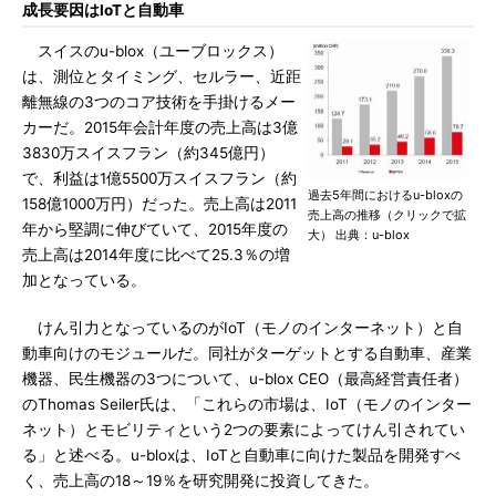
成長要因はIoTと自動車
スイスのu-blox（ユーブロックス）
は、測位とタイミング、セルラー、近距
離無線の3つのコア技術を手掛けるメー
カーだ。2015年会計年度の売上高は3億
3830万スイスフラン（約345億円）
で、利益は1億5500万スイスフラン（約
過去5年間におけるu-bloxの
158億1000万円）だった。売上高は2011
売上高の推移（クリックで拡
年から堅調に伸びていて、2015年度の
大） 出典：u-blox
売上高は2014年度に比べて25.3％の増
加となっている。
けん引力となっているのがIoT（モノのインターネット）と自
動車向けのモジュールだ。同社がターゲットとする自動車、産業
機器、民生機器の3つについて、u-blox CEO（最高経営責任者）
のThomas Seiler氏は、「これらの市場は、IoT（モノのインター
ネット）とモビリティという2つの要素によってけん引されてい
る」と述べる。u-bloxは、IoTと自動車に向けた製品を開発すべ
く、売上高の18～19％を研究開発に投資してきた。