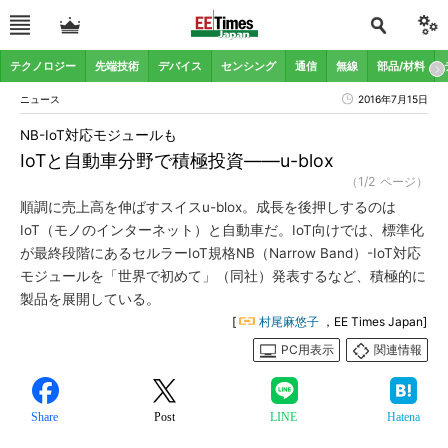
テクノロジー
先端技術
デバイス
センシング
通信
無線
部品/材料
ニュース
2016年7月15日
NB-IoT対応モジュールも
IoTと自動車分野で積極投資――u-blox
（1/2 ページ）
順調に売上高を伸ばすスイスu-blox。成長を後押しするのは
IoT（モノのインターネット）と自動車だ。IoT向けでは、標準化
が最終段階にあるセルラーIoT規格NB（Narrow Band）-IoT対応
モジュールを「世界で初めて」（同社）発表するなど、積極的に
製品を展開している。
[
村尾麻悠子
，EE Times Japan]
PC用表示
関連情報
Share
Post
LINE
Hatena