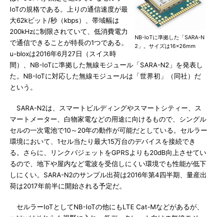
IoTの規格である。上りの通信速度が最
大62kビット/秒（kbps）、帯域幅は
200kHzに制限されていて、低消費電力
NB-IoTに準拠した「SARA-N
で通信できることが特長の1つである。
2」。サイズは16×26mm
u-bloxは2016年6月27日（スイス時
間）、NB-IoTに準拠した無線モジュール「SARA-N2」を発表し
た。NB-IoTに対応した無線モジュールは「世界初」（同社）だ
という。
SARA-N2は、スマートビルディングやスマートシティー、ス
マートメーター、白物家電などの用途に向けるもので、シングル
セルの一次電池で10～20年の動作が可能だとしている。セルラー
環境において、1セル当たり最大15万台のデバイスを接続でき
る。さらに、リンクバジェットをGPRSよりも20dB向上させてい
るので、地下や屋内など電波を受信しにくい環境でも性能が低下
しにくい。SARA-N2のサンプル出荷は2016年第4四半期、量産出
荷は2017年前半に開始される予定だ。
セルラーIoTとしてNB-IoTの他にもLTE Cat-Mなどがあるが、