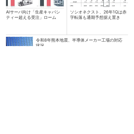
AIサーバ向け「生産キャパシ
ソシオネクスト、26年1Qは赤
ティー超える受注」ローム
字転落も通期予想据え置き
令和8年熊本地震、半導体メーカー工場の対応
状況
FAや光デバイスがけん引 三菱電機、26年度Q
1売上高は過去最高
中国パワー半導体市場、35年に3兆2742億円規
模に 価格競争さらに激化