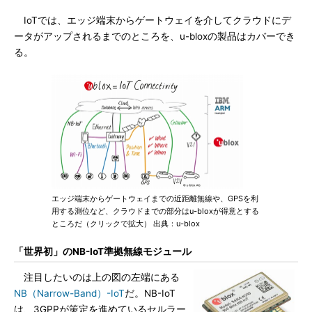
IoTでは、エッジ端末からゲートウェイを介してクラウドにデ
ータがアップされるまでのところを、u-bloxの製品はカバーでき
る。
エッジ端末からゲートウェイまでの近距離無線や、GPSを利
用する測位など、クラウドまでの部分はu-bloxが得意とする
ところだ（クリックで拡大） 出典：u-blox
「世界初」のNB-IoT準拠無線モジュール
注目したいのは上の図の左端にある
NB（Narrow-Band）-IoT
だ。NB-IoT
は、3GPPが策定を進めているセルラー