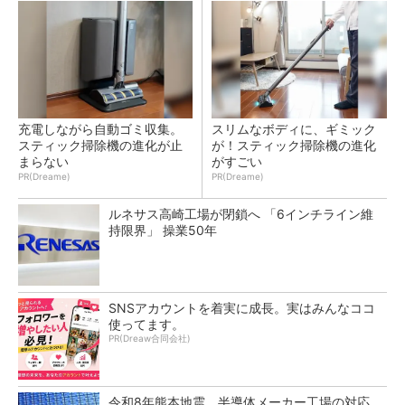
充電しながら自動ゴミ収集。
スリムなボディに、ギミック
スティック掃除機の進化が止
が！スティック掃除機の進化
まらない
がすごい
PR(Dreame)
PR(Dreame)
ルネサス高崎工場が閉鎖へ 「6インチライン維
持限界」 操業50年
SNSアカウントを着実に成長。実はみんなココ
使ってます。
PR(Dreaw合同会社)
令和8年熊本地震、半導体メーカー工場の対応