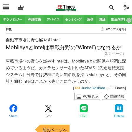
テクノロジー
先端技術
デバイス
センシング
通信
無線
部品/材料
特集
2016年12月7日
自動車市場に野心燃やすIntel
MobileyeとIntelは車載分野の“Wintel”になれるか
（2/2 ページ）
車載市場への野心を燃やすIntelは、Mobileyeとの関係を順調に深
めているようだ。カメラセンサーを用いたADAS（先進運転支援
システム）分野では抜群に高い知名度を持つMobileyeと、その同
社と組むIntelはこれから先どこに向かうのか。
[
Junko Yoshida
，EE Times]
PC用表示
関連情報
Share
Post
LINE
Hatena
前のページへ