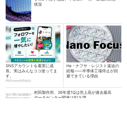
状況
SNSアカウントを着実に成
He・ナフサ・レジスト逼迫の
長。実はみんなココ使ってま
続報――半導体工場停止が回
す。
避できている理由
PR(Dreaw合同会社)
村田製作所、26年度1Qは売上高が過去最高
データセンター関連は81％増
ソニー半導体は1Q過去最高益、スマホ市況停滞
も主要顧客ら拡大