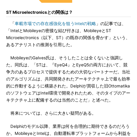
ST Microelectronicsとの関係は？
「
車載市場での存在感強化を狙うIntelの戦略
」の記事では、
「IntelとMobileyeの密接な結び付きは、MobileyeとST
Microelectronics（以下、ST）の既存の関係を脅かす」という、
あるアナリストの推測を引用した。
MobileyeのGalves氏は、そうしたことは全くないと強調し
た。同氏は、「STは、『EyeQ4』とEyeQ5の両方において、競
争力のあるプロセスで提供するための大切なパートナーだ。当社
のアルゴリズムは、共同開発されたアーキテクチャ上で最も効率
的に作動するように構築された。Delphiが買収した旧Ottomatika
のソフトウェアはIntel環境で開発されたため、そのタイプのアー
キテクチャ上に配備するのは当然のことだ」と述べた。
将来については、さらに大きい疑問がある。
Delphiのモデル以降、業界は何を合理的に期待できるのだろう
か。MobileyeとIntelは、自動運転車プラットフォームから利益を