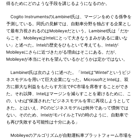
得るためにどのような手段を講じるようになるのか。
Cogito InstrumentsのLambinet氏は、マージンをめぐる係争を
予測している。同氏の見解では、自動車分野を独占する企業とし
て最有力視されるのはMobileyeだという。Lambinet氏は「だか
らこそ、MobileyeはIntelにとって大きなうまみがあるに違いな
い」と述べた。Intelの歴史をひもといて考えても、Intelが
Mobileyeにさらに近づきたがる理由はそこにある。だが、
Mobileyeが本当にそれを望んでいるかどうかは定かではない。
Lambinet氏は次のように述べた。「Intelは“Wintel”というビジ
ネスモデルを用いて巨大企業になった。MicrosoftとIntelは、双
方に膨大な利益をもたらす方法でPC市場を席巻することができ
た。それ以降、Intelはマージンを減らすことを避けるために、こ
の、いわば“保護された”ビジネスモデルを常に再現しようとして
きた。とはいえ、PCのビジネスモデルは例外であって慣例では
ない。そのため、IntelがモバイルとTVの時のように、自動車で
も再び失敗する可能性は十分にある」
Mobileyeのアルゴリズムが自動運転車プラットフォーム市場を