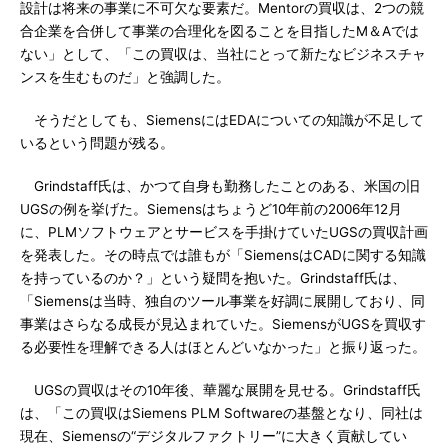
設計は将来の事業に不可欠な要素だ。Mentorの買収は、2つの競
合企業を合併して事業の合理化を図ることを目指したM＆Aでは
ない」として、「この買収は、当社にとって新たなビジネスチャ
ンスを生むものだ」と強調した。
そうだとしても、SiemensにはEDAについての知識が不足して
いるという問題が残る。
Grindstaff氏は、かつて自身も勤務したことのある、米国の旧
UGSの例を挙げた。Siemensはちょうど10年前の2006年12月
に、PLMソフトウェアとサービスを手掛けていたUGSの買収計画
を発表した。その時点では誰もが「SiemensはCADに関する知識
を持っているのか？」という疑問を抱いた。Grindstaff氏は、
「Siemensは当時、独自のツール事業を好調に展開しており、同
事業はさらなる成長が見込まれていた。SiemensがUGSを買収す
る必要性を理解できる人はほとんどいなかった」と振り返った。
UGSの買収はその10年後、華麗な展開を見せる。Grindstaff氏
は、「この買収はSiemens PLM Softwareの基盤となり、同社は
現在、Siemensの“デジタルファクトリー”に大きく貢献してい