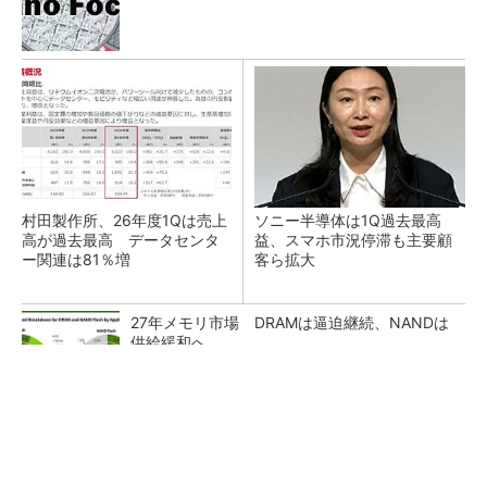
村田製作所、26年度1Qは売上
ソニー半導体は1Q過去最高
高が過去最高 データセンタ
益、スマホ市況停滞も主要顧
ー関連は81％増
客ら拡大
27年メモリ市場 DRAMは逼迫継続、NANDは
供給緩和へ
マイクロン、AI需要で広島工場増強へ起工式
1.5兆円投資