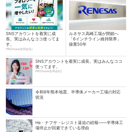
SNSアカウントを着実に成
ルネサス高崎工場が閉鎖へ
長。実はみんなココ使ってま
「6インチライン維持限界」
す。
操業50年
PR(Dreaw合同会社)
SNSアカウントを着実に成長。実はみんなココ
使ってます。
PR(Dreaw合同会社)
令和8年熊本地震、半導体メーカー工場の対応
状況
He・ナフサ・レジスト逼迫の続報――半導体工
場停止が回避できている理由