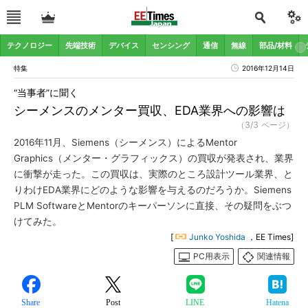
テクノロジー
先端技術
デバイス
センシング
通信
無線
部品/材料
特集
2016年12月14日
“当事者”に聞く
シーメンスのメンター買収、EDA業界への影響は
（3/3 ページ）
2016年11月、Siemens（シーメンス）によるMentor
Graphics（メンター・グラフィックス）の買収が発表され、業界
に衝撃が走った。この買収は、実際のところ設計ツール業界、と
りわけEDA業界にどのような影響を与えるのだろうか。Siemens
PLM SoftwareとMentorのキーパーソンに直接、その疑問をぶつ
けてみた。
[
Junko Yoshida
，EE Times]
PC用表示
関連情報
Share
Post
LINE
Hatena