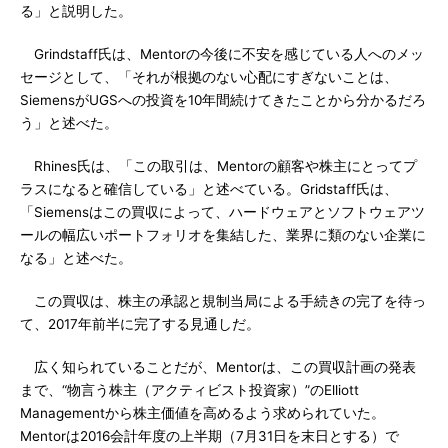
る」と説明した。
Grindstaff氏は、Mentorの今後に不安を感じている人へのメッ
セージとして、「それが根拠のない心配にすぎないことは、
SiemensがUGSへの投資を10年間続けてきたことから分かるだろ
う」と述べた。
Rhines氏は、「この取引は、Mentorの顧客や株主にとってプ
ラスになると確信している」と述べている。Gridstaff氏は、
「Siemensはこの買収によって、ハードウェアとソフトウェアツ
ールの幅広いポートフォリオを集結した、業界に類のない企業に
なる」と述べた。
この買収は、株主の承認と規制当局による手続きの完了を待っ
て、2017年前半に完了する見通しだ。
広く知られていることだが、Mentorは、この買収計画の発表
まで、“物言う株主（アクティビスト投資家）”のElliott
Managementから株主価値を高めるよう求められていた。
Mentorは2016会計年度の上半期（7月31日を末日とする）で