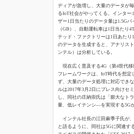
光伝送技
ディアが急増し、大量のデータが
“異端児
るIoT社会がやってくる。インター
改革、執
ザー1日当たりのデータ量は1.5Gバ
イノベー
（GB）、自動運転車は1日当たり4
JASA発
テッド・ファクトリーは1日あたり1
IHSア
のデータを生成すると、アナリストとI
ンテル）は分析している。
「英語に
ための新
現在広く普及する4G（第4世代移
フレームワークは、IoT時代を想定
ず、大量のデータ処理に対応でき
ルは2017年3月2日にプレス向けセ
し、同社の庄納崇氏は「膨大なト
量、低レイテンシ―を実現する5G
インテル社長の江田麻季子氏が、
と語るように、同社は5Gに関連する