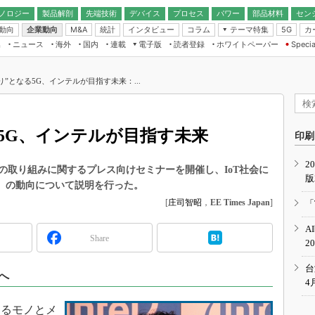
ノロジー
製品解剖
先端技術
デバイス
プロセス
パワー
部品材料
セン
動向
企業動向
統計
インタビュー
コラム
テーマ特集
カ
M&A
5G
ギー
ナログ
無線
集
ニュース
海外
国内
連載
電子版
読者登録
ホワイトペーパー
Specia
フィジカルAI
IoT・エッジコ
モリ
EXPO
Microchip情報
ストレージ通信
EE Times Japan×EDN Japan統合電
エッジAI
子版
I
SEMICON Japan
り”となる5G、インテルが目指す未来：...
デバイス通信
パワーエレクトロニクス
電子ブックレット
イコン
CEATEC
のナノフォーカス
半導体後工程
GA
EdgeTech＋
業界スコープ
5G、インテルが目指す未来
読者調査（EE Times Research）
印刷
TECHNO-FRONT
のエレ・組み込みプレイバ
カーボンニュートラル
2
人とくるま展
、最新の取り組みに関するプレス向けセミナーを開催し、IoT社会に
版
IoT
直前エンジニアの社会人大
信）の動向について説明を行った。
電源設計（EDN Japan）
[
庄司智昭
，
EE Times Japan
]
「
数字」で回してみよう
エレクトロニクス入門（EDN
A
Japan）
ード ～Behind the
Share
2
rd
年で起こったこと、次の10年
台
へ
こと
4
で探るアジアの新トレンド
するモノとメ