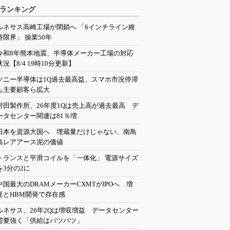
ランキング
ルネサス高崎工場が閉鎖へ 「6インチライン維
持限界」 操業50年
令和8年熊本地震、半導体メーカー工場の対応
状況【8/4 19時10分更新】
ソニー半導体は1Q過去最高益、スマホ市況停滞
も主要顧客ら拡大
村田製作所、26年度1Qは売上高が過去最高 デ
ータセンター関連は81％増
日本を資源大国へ 埋蔵量だけじゃない、南鳥
島レアアース泥の価値
トランスと平滑コイルを「一体化」 電源サイズ
を3分の2に
中国最大のDRAMメーカーCXMTがIPOへ 増
産とHBM開発で存在感
ルネサス、26年2Qは増収増益 データセンター
需要強く「供給はパツパツ」