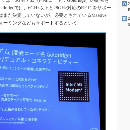
」では、5Gモデム（開発コード：Goldridge）の開発を
idgeでは、6GHz以下と28GHz対応のRF ICをサポー
はまだ決定していないが、必要とされているMassive
フォーミングなどもサポートするという。