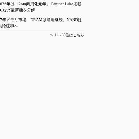
2026年は「2nm商用化元年」 Panther Lake搭載
PCなど最新機を分解
27年メモリ市場 DRAMは逼迫継続、NANDは
供給緩和へ
≫
11～30位はこちら