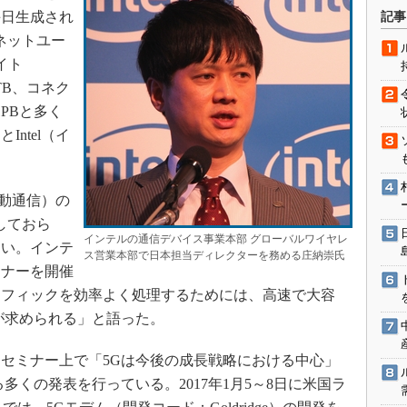
術を知る
毎日生成され
記事
エンジニア”が仕掛けた社内
ネットユー
念の180日
イト
ションは日本を救うのか
TB、コネク
IoT通信
PBと多く
ナリスト「未来展望」
ntel（イ
愛されないエンジニア」の
行動論
動通信）の
しておら
インテルの通信デバイス事業本部 グローバルワイヤレ
ない。インテ
ス営業本部で日本担当ディレクターを務める庄納崇氏
ミナーを開催
ラフィックを効率よく処理するためには、高速で大容
が求められる」と語った。
セミナー上で「5Gは今後の成長戦略における中心」
多くの発表を行っている。2017年1月5～8日に米国ラ