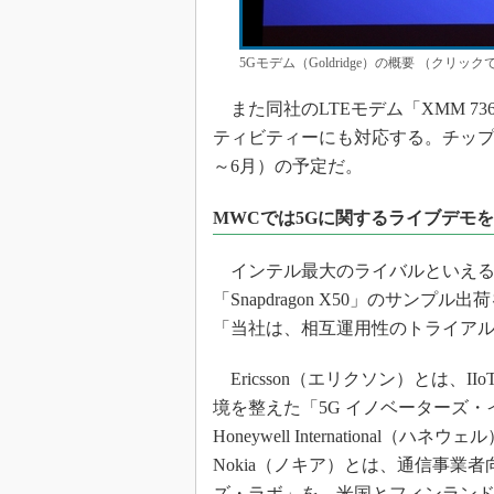
5Gモデム（Goldridge）の概要 （クリッ
また同社のLTEモデム「XMM 7
ティビティーにも対応する。チップと
～6月）の予定だ。
MWCでは5Gに関するライブデモ
インテル最大のライバルといえるQu
「Snapdragon X50」のサン
「当社は、相互運用性のトライア
Ericsson（エリクソン）とは、
境を整えた「5G イノベーターズ・イニシ
Honeywell Internation
Nokia（ノキア）とは、通信事業
ズ・ラボ」を、米国とフィンラン