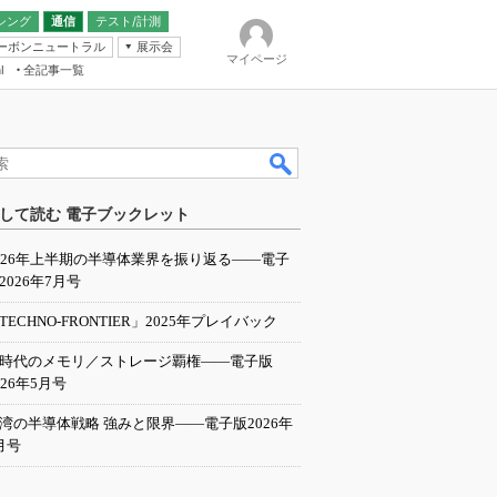
シング
通信
テスト/計測
ーボンニュートラル
展示会
マイページ
全記事一覧
l
ンピューティング
して読む 電子ブックレット
IER
026年上半期の半導体業界を振り返る――電子
2026年7月号
TECHNO-FRONTIER」2025年プレイバック
I時代のメモリ／ストレージ覇権――電子版
026年5月号
湾の半導体戦略 強みと限界――電子版2026年
月号