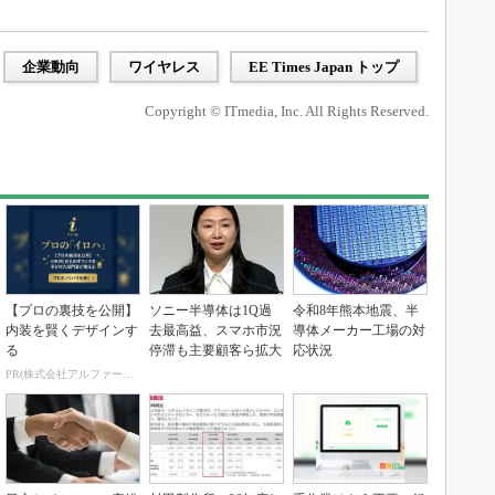
企業動向
ワイヤレス
EE Times Japan トップ
Copyright © ITmedia, Inc. All Rights Reserved.
【プロの裏技を公開】
ソニー半導体は1Q過
令和8年熊本地震、半
内装を賢くデザインす
去最高益、スマホ市況
導体メーカー工場の対
る
停滞も主要顧客ら拡大
応状況
PR(株式会社アルファーテクノ)