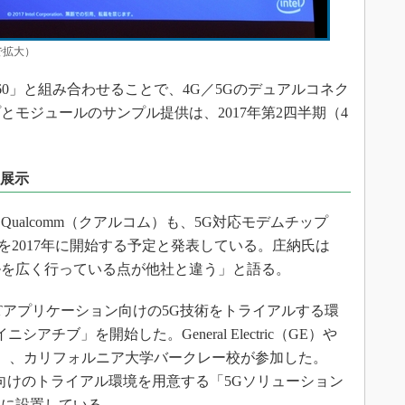
クで拡大）
360」と組み合わせることで、4G／5Gのデュアルコネク
モジュールのサンプル提供は、2017年第2四半期（4
を展示
alcomm（クアルコム）も、5G対応モデムチップ
プル出荷を2017年に開始する予定と発表している。庄納氏は
ルを広く行っている点が他社と違う」と語る。
IIoTアプリケーション向けの5G技術をトライアルする環
アチブ」を開始した。General Electric（GE）や
al（ハネウェル）、カリフォルニア大学バークレー校が参加した。
者向けのトライアル環境を用意する「5Gソリューション
ドに設置している。