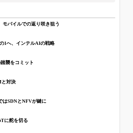
発表、モバイルでの返り咲き狙う
の1へ、インテルAIの戦略
の踏襲をコミット
RMと対決
クではSDNとNFVが鍵に
IoTに舵を切る