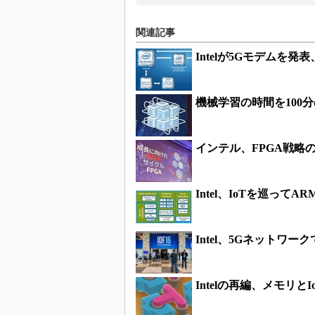
関連記事
Intelが5Gモデムを
機械学習の時間を100分
インテル、FPGA戦略
Intel、IoTを巡ってA
Intel、5Gネットワー
Intelの再編、メモリと