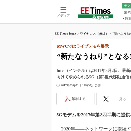
テク
業界
電池／エネル
ア
メディア
特
メ
福田昭の
LS
EE Times Japan
>
ワイヤレス（無線）
>
“新たなうね
福田昭の
マ
湯之上隆
MWCではライブデモを展示
FP
大山聡の
“新たなうねり”となる
大原雄介
ック
Intel（インテル）は2017年3月2日
リタイア
向けて求められる5G（第5世代移動通
学漂流記
2017年03月03日 11時30分 公開
世界を「
踊るバズワ
印刷する
見る
Buzzwo
この10
5Gモデムを2017年第2四半期に提供
で起こる
製品分解
2020年――ネットワークに接続