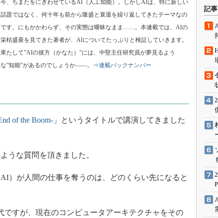
今、ちまたをにぎわせているAI（人工知能）。しかしAIは、特に新しい
術を知る
記事
話題ではなく、何十年も前から隆盛と衰退を繰り返してきたテーマなの
エンジニア”が仕掛けた社内
念の180日
です。にもかかわらず、その実態は曖昧なまま……。本連載では、AIの
栄枯盛衰を見てきた著者が、AIについてたっぷりと検証していきます。
ションは日本を救うのか
果たして”AIの彼方（かなた）”には、中堅主任研究員が夢見るよう
IoT通信
な”知能”があるのでしょうか――。
⇒連載バックナンバー
ナリスト「未来展望」
愛されないエンジニア」の
行動論
 of the Boom-
」というタイトルで講演してきました
ような質問を頂きました。
AI）が人間の仕事を奪うのは、どのくらい先になると
代ですが、現在のコンピュータアーキテクチャをその