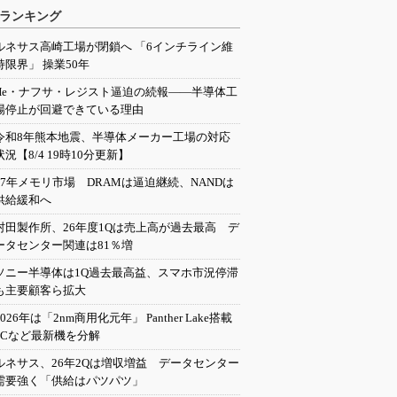
ランキング
ルネサス高崎工場が閉鎖へ 「6インチライン維
持限界」 操業50年
He・ナフサ・レジスト逼迫の続報――半導体工
場停止が回避できている理由
令和8年熊本地震、半導体メーカー工場の対応
状況【8/4 19時10分更新】
27年メモリ市場 DRAMは逼迫継続、NANDは
供給緩和へ
村田製作所、26年度1Qは売上高が過去最高 デ
ータセンター関連は81％増
ソニー半導体は1Q過去最高益、スマホ市況停滞
も主要顧客ら拡大
2026年は「2nm商用化元年」 Panther Lake搭載
PCなど最新機を分解
ルネサス、26年2Qは増収増益 データセンター
需要強く「供給はパツパツ」