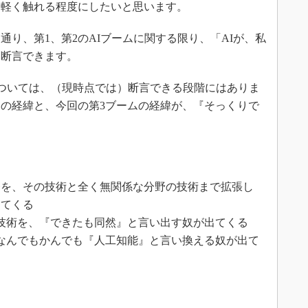
は軽く触れる程度にしたいと思います。
り、第1、第2のAIブームに関する限り、「AIが、私
と断言できます。
ついては、（現時点では）断言できる段階にはありま
ムの経緯と、今回の第3ブームの経緯が、『そっくりで
発を、その技術と全く無関係な分野の技術まで拡張し
出てくる
技術を、『できたも同然』と言い出す奴が出てくる
なんでもかんでも『人工知能』と言い換える奴が出て