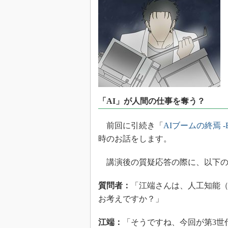
光伝送技
“異端児
改革、執
イノベー
JASA発
IHSア
「英語に
ための新
「AI」が人間の仕事を奪う？
前回に引続き「
AIブームの終焉 -End
時のお話をします。
講演後の質疑応答の際に、以下の
質問者：
「江端さんは、人工知能（
お考えですか？」
江端：
「そうですね、今回が第3世