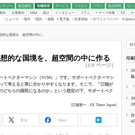
ノロジー
製品解剖
先端技術
デバイス
プロセス
パワー
部品材料
セン
動向
企業動向
統計
インタビュー
コラム
テーマ特集
カ
M&A
5G
ギー
ナログ
無線
集
ニュース
海外
国内
連載
電子版
読者登録
ホワイトペーパー
Specia
フィジカルAI
IoT・エッジコ
モリ
EXPO
Microchip情報
ストレージ通信
EE Times Japan×EDN Japan統合電
エッジAI
子版
I
SEMICON Japan
想的な国境を、超空間の中に...
デバイス通信
パワーエレクトロニクス
電子ブックレット
イコン
CEATEC
のナノフォーカス
半導体後工程
GA
EdgeTech＋
業界スコープ
理想的な国境を、超空間の中に作る
読者調査（EE Times Research）
印刷
TECHNO-FRONT
のエレ・組み込みプレイバ
（1/9 ページ）
カーボンニュートラル
2
人とくるま展
版
IoT
直前エンジニアの社会人大
ートベクターマシン（SVM）」です。サポートベクターマシ
って考えると実に分かりやすくなります。そこで、「江端が
電源設計（EDN Japan）
「
”のどちらの国民になるのか」という想定の下、サポートベク
数字」で回してみよう
エレクトロニクス入門（EDN
A
Japan）
ード ～Behind the
2
[
江端智一
，
EE Times Japan
]
rd
年で起こったこと、次の10年
台
こと
見る
Share
4
で探るアジアの新トレンド