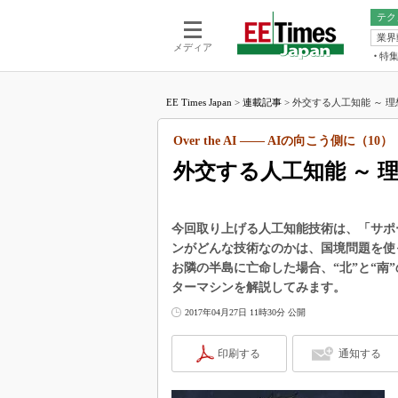
テク
業界
電池／エネル
ア
メディア
特
メ
福田昭の
LS
EE Times Japan
>
連載記事
>
外交する人工知能 ～ 理
福田昭の
マ
湯之上隆
Over the AI ―― AIの向こう側に（10）
FP
大山聡の
外交する人工知能 ～ 
大原雄介
ック
リタイア
今回取り上げる人工知能技術は、「サポ
学漂流記
ンがどんな技術なのかは、国境問題を使
お隣の半島に亡命した場合、“北”と“南
世界を「
ターマシンを解説してみます。
踊るバズワ
Buzzwo
2017年04月27日 11時30分 公開
この10
で起こる
印刷する
通知する
製品分解