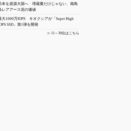
日本を資源大国へ 埋蔵量だけじゃない、南鳥
島レアアース泥の価値
最大1000万IOPS キオクシアが「Super High
IOPS SSD」第1弾を開発
≫
11～30位はこちら