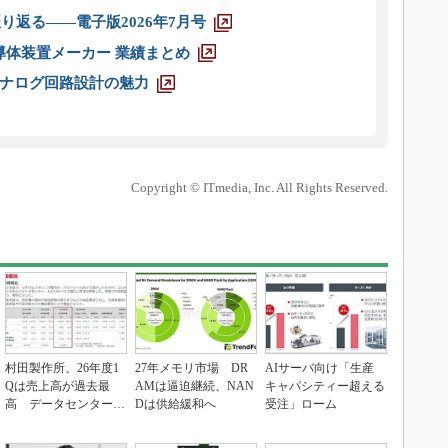
り返る――電子版2026年7月号
半導体装置メーカー 業績まとめ
ナログ回路設計の魅力
Copyright © ITmedia, Inc. All Rights Reserved.
村田製作所、26年度1
27年メモリ市場 DR
AIサーバ向け「生産
Qは売上高が過去最
AMは逼迫継続、NAN
キャパシティー超える
高 データセンター関
Dは供給緩和へ
受注」ローム
連は81％増