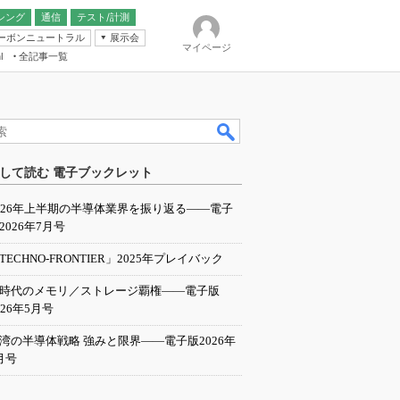
シング
通信
テスト/計測
ーボンニュートラル
展示会
マイページ
全記事一覧
l
ンピューティング
して読む 電子ブックレット
IER
026年上半期の半導体業界を振り返る――電子
2026年7月号
TECHNO-FRONTIER」2025年プレイバック
I時代のメモリ／ストレージ覇権――電子版
026年5月号
湾の半導体戦略 強みと限界――電子版2026年
月号