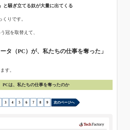
う』と騒ぎ立てる奴が大量に出てくる
っくりです。
いう冠を取替えて、
ータ（PC）が、私たちの仕事を奪った」
います。
PCは、私たちの仕事を奪ったのか
|
3
|
4
|
5
|
6
|
7
|
8
|
9
次のページへ