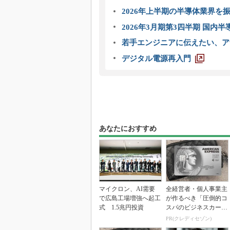
2026年上半期の半導体業界を振
2026年3月期第3四半期 国内
若手エンジニアに伝えたい、ア
デジタル電源再入門
あなたにおすすめ
マイクロン、AI需要
全経営者・個人事業主
で広島工場増強へ起工
が作るべき「圧倒的コ
式 1.5兆円投資
スパのビジネスカー
ド」
PR(クレディセゾン)