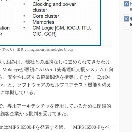
出典：Imagination Technologies Group
取り組みは、他社との連携なしに進められてきたわけ
eyeは、Mobileyeが最初にADAS（先進運転支援システム）向
から、安全性に関する協業関係を構築してきた。EyeQ4
rAptiv」と、ソフトウェアのセルフコアテスト機能を備え
L Bに準拠している。
これまで、専用アーキテクチャを使用しているために閉鎖的
や顧客企業から批判を受けてきた。
MIPS I6500-Fを発表する際、「MIPS I6500-Fをベー