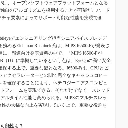
 EyeQ5は、オープンソフトウェアプラットフォームとなる
は独自のアルゴリズムを採用することが可能だ。ハード
テクチャ要素によってサポート可能な性能を実現でき
bileyeでエンジニアリング担当シニアバイスプレジデ
務めるElchanan Rushinek氏は、MIPS I6500-Fが発表さ
に、報道向け発表資料の中で、「MIPS I6500-Fが
IL B（D）に準拠しているという点は、EyeQ5の高い安全
確保する上で、重要な鍵となる。I6500-Fは、CPUとビ
ンアクセラレーターとの間で完全なキャッシュコヒー
シを確保することにより、ヘテロジーニアスコンピュ
ットフォームを実現できる。それだけでなく、スレッド
アルタイム性能も高められる。MIPSのマルチスレッ
安全性の大幅な向上を実現していく上で、重要な役割を
る可能性も？