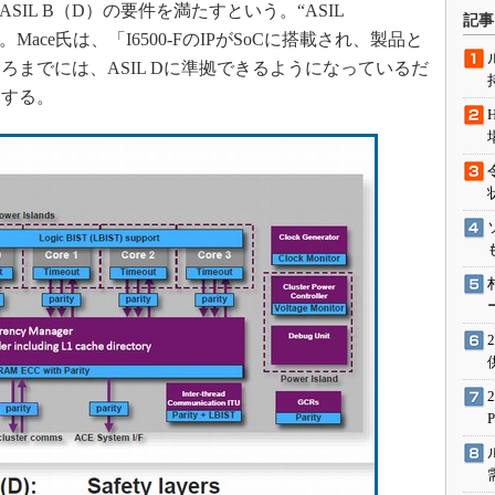
術を知る
Fは、ASIL B（D）の要件を満たすという。“ASIL
記事
ace氏は、「I6500-FのIPがSoCに搭載され、製品と
エンジニア”が仕掛けた社内
念の180日
までには、ASIL Dに準拠できるようになっているだ
ションは日本を救うのか
明する。
IoT通信
ナリスト「未来展望」
愛されないエンジニア」の
行動論