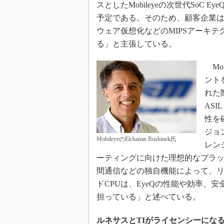
スとしたMobileyeの次世代SoC
予定である。そのため、顧客企業
ウェア仮想化などのMIPSアーキ
る」と主張している。
Mo
ントを
れた際
AS
性を
ジョ
MobileyeのElchanan Rushinek氏
レン
ーティングに向けた理想的なプラ
間通信などの独自機能によって、リ
ドCPUは、EyeQの性能や効率、
担っている」と述べている。
ルネサスとTIがライセンシーにな