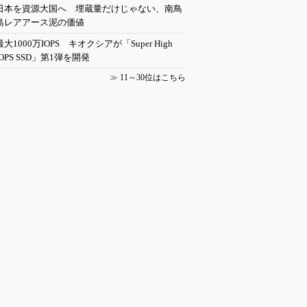
日本を資源大国へ 埋蔵量だけじゃない、南鳥
島レアアース泥の価値
最大1000万IOPS キオクシアが「Super High
IOPS SSD」第1弾を開発
≫
11～30位はこちら