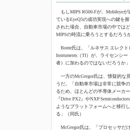
もしMIPS I6500-Fが、Mobile
ているEyeQ5の成功実現への鍵を
された場合、自動車市場の中では
MIPSの時流に乗ろうとするだろう
Bonte氏は、「ルネサス エレクトロ
Instruments（TI）が、ライセン
者）に加わるのではないだろうか
一方のMcGregor氏は、懐疑的
うだ。「自動車市場は非常に競争
るため、ほとんどの半導体メーカーが
『Drive PX2』やNXP Semiconducto
ようなプラットフォームへと移行
る」（同氏）
McGregor氏は、「プロセッサ