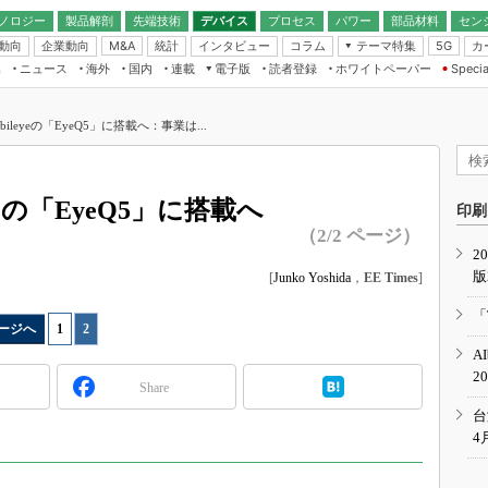
ノロジー
製品解剖
先端技術
デバイス
プロセス
パワー
部品材料
セン
動向
企業動向
統計
インタビュー
コラム
テーマ特集
カ
M&A
5G
ギー
ナログ
無線
集
ニュース
海外
国内
連載
電子版
読者登録
ホワイトペーパー
Specia
フィジカルAI
IoT・エッジコ
モリ
EXPO
Microchip情報
ストレージ通信
EE Times Japan×EDN Japan統合電
エッジAI
子版
I
SEMICON Japan
bileyeの「EyeQ5」に搭載へ：事業は...
デバイス通信
パワーエレクトロニクス
電子ブックレット
イコン
CEATEC
のナノフォーカス
半導体後工程
GA
EdgeTech＋
業界スコープ
yeの「EyeQ5」に搭載へ
読者調査（EE Times Research）
印刷
TECHNO-FRONT
のエレ・組み込みプレイバ
（2/2 ページ）
カーボンニュートラル
2
人とくるま展
版
IoT
[
Junko Yoshida
，
EE Times
]
直前エンジニアの社会人大
電源設計（EDN Japan）
「
ージへ
1
|
2
数字」で回してみよう
エレクトロニクス入門（EDN
A
Japan）
ード ～Behind the
2
rd
Share
年で起こったこと、次の10年
台
こと
4
で探るアジアの新トレンド