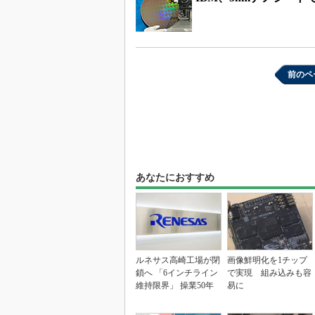
前のペ
あなたにおすすめ
ルネサス高崎工場が閉
画像鮮明化を1チップ
鎖へ 「6インチライン
で実現 組み込みも容
維持限界」 操業50年
易に