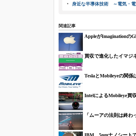
身近な半導体技術 ～電気・電
関連記事
AppleがImaginati
買収で進化したイマジ
TeslaとMobileye
IntelによるMobile
「ムーアの法則は終わっ
IBM、5nmナノシー