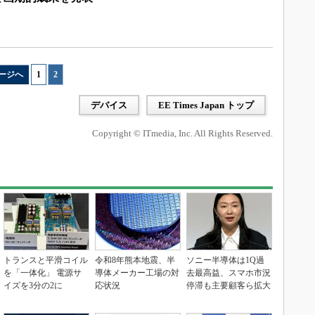
ージへ
1
|
2
デバイス
EE Times Japan トップ
Copyright © ITmedia, Inc. All Rights Reserved.
トランスと平滑コイル
令和8年熊本地震、半
ソニー半導体は1Q過
を「一体化」 電源サ
導体メーカー工場の対
去最高益、スマホ市況
イズを3分の2に
応状況
停滞も主要顧客ら拡大