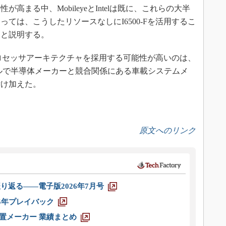
高まる中、MobileyeとIntelは既に、これらの大半
ては、こうしたリソースなしにI6500-Fを活用するこ
」と説明する。
プロセッサアーキテクチャを採用する可能性が高いのは、
ルで半導体メーカーと競合関係にある車載システムメ
付け加えた。
原文へのリンク
り返る――電子版2026年7月号
025年プレイバック
装置メーカー 業績まとめ