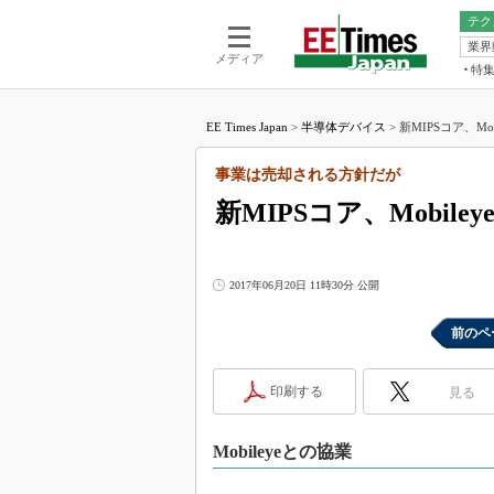
テク
業界
電池／エネル
ア
メディア
特
メ
福田昭の
LS
EE Times Japan
>
半導体デバイス
>
新MIPSコア、Mo
福田昭の
マ
湯之上隆
事業は売却される方針だが
FP
大山聡の
新MIPSコア、Mobile
大原雄介
ック
リタイア
2017年06月20日 11時30分 公開
学漂流記
前のペ
世界を「
踊るバズワ
Buzzwo
印刷する
見る
この10
で起こる
Mobileyeとの協業
製品分解