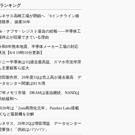
ランキング
ルネサス高崎工場が閉鎖へ 「6インチライン維
持限界」 操業50年
He・ナフサ・レジスト逼迫の続報――半導体工
場停止が回避できている理由
令和8年熊本地震、半導体メーカー工場の対応
状況【8/4 19時10分更新】
ソニー半導体は1Q過去最高益、スマホ市況停滞
も主要顧客ら拡大
村田製作所、26年度1Qは売上高が過去最高 デ
ータセンター関連は81％増
27年メモリ市場 DRAMは逼迫継続、NANDは
供給緩和へ
2026年は「2nm商用化元年」 Panther Lake搭載
PCなど最新機を分解
ルネサス、26年2Qは増収増益 データセンター
需要強く「供給はパツパツ」