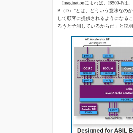
光伝送技
Imaginationによれば、I6500-
B（D）”とは、どういう意味なのか。M
“異端児
改革、執
して顧客に提供されるようになるころ
イノベー
ろうと予測しているからだ」と説
JASA発
IHSア
「英語に
ための新