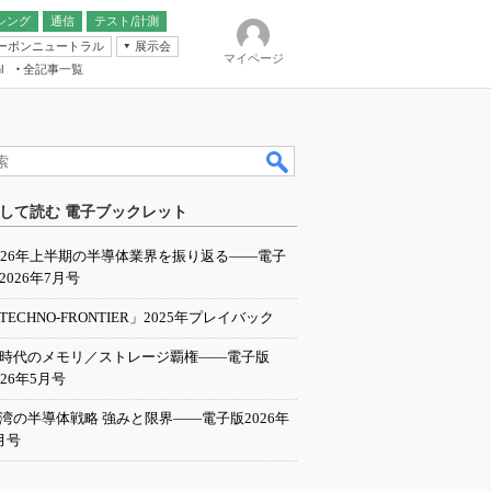
シング
通信
テスト/計測
ーボンニュートラル
展示会
マイページ
全記事一覧
l
ンピューティング
して読む 電子ブックレット
IER
026年上半期の半導体業界を振り返る――電子
2026年7月号
TECHNO-FRONTIER」2025年プレイバック
I時代のメモリ／ストレージ覇権――電子版
026年5月号
湾の半導体戦略 強みと限界――電子版2026年
月号