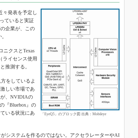
yeが近々発表を予定し
握っていると実証
どの企業が、この
か。
ニクスとTexas
シー（ライセンス使用
」と推測する。
な見方をしているよ
の激しい市場であ
、NVIDIAの
rsの『Bluebox』の
している状況にあ
「EyeQ5」のブロック図 出典：Mobileye
だけがシステムを作るのではない。アクセラレーターやAI