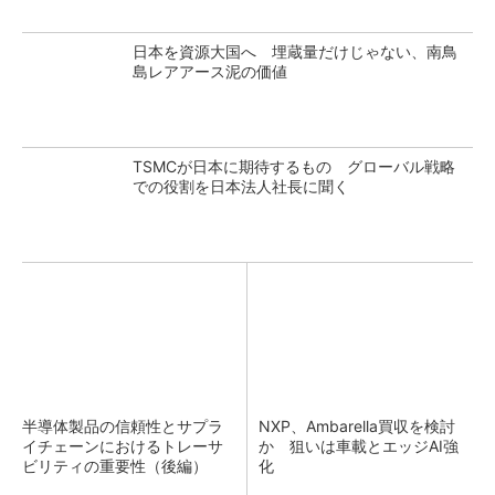
日本を資源大国へ 埋蔵量だけじゃない、南鳥
島レアアース泥の価値
TSMCが日本に期待するもの グローバル戦略
での役割を日本法人社長に聞く
半導体製品の信頼性とサプラ
NXP、Ambarella買収を検討
イチェーンにおけるトレーサ
か 狙いは車載とエッジAI強
ビリティの重要性（後編）
化