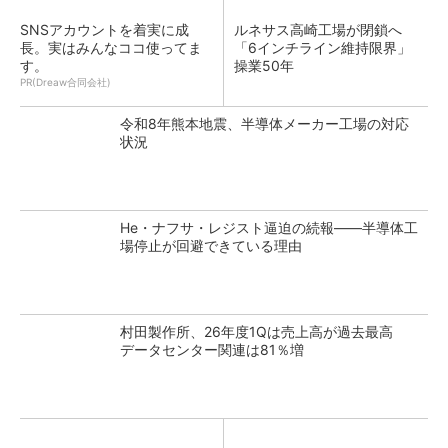
SNSアカウントを着実に成
ルネサス高崎工場が閉鎖へ
長。実はみんなココ使ってま
「6インチライン維持限界」
す。
操業50年
PR(Dreaw合同会社)
令和8年熊本地震、半導体メーカー工場の対応
状況
He・ナフサ・レジスト逼迫の続報――半導体工
場停止が回避できている理由
村田製作所、26年度1Qは売上高が過去最高
データセンター関連は81％増