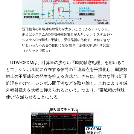
送信信号の帯域外輻射電力が大きいことによるデメリット。
例えばシステムAの帯域外輻射電力が大きいと、システムBや
システムCの帯域に干渉し、受信品質の劣化や、送信できな
いといった不具合の原因になる 出典：京都大学 原田研究室
（クリックで拡大）
UTW-OFDMは、計算量の少ない「時間軸窓処理」を用いるこ
とで、シンボル間に存在する信号の不連続点を平滑化し、周波数
軸上の不要成分の発生を抑える方式だ。さらに、強力な誤り訂正
処理をかけて、シンボル間干渉などを取り除く。これにより帯域
外輻射電力を大幅に抑えられるという。つまり、“帯域幅の無駄
使い”を減らせることになる。