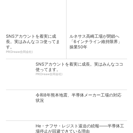
SNSアカウントを着実に成
ルネサス高崎工場が閉鎖へ
長。実はみんなココ使ってま
「6インチライン維持限界」
す。
操業50年
PR(Dreaw合同会社)
SNSアカウントを着実に成長。実はみんなココ
使ってます。
PR(Dreaw合同会社)
令和8年熊本地震、半導体メーカー工場の対応
状況
He・ナフサ・レジスト逼迫の続報――半導体工
場停止が回避できている理由