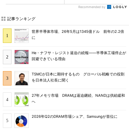
Recommended by
記事ランキング
世界半導体市場、26年5月は1345億ドル 前年の2.2倍
に
He・ナフサ・レジスト逼迫の続報――半導体工場停止が
回避できている理由
TSMCが日本に期待するもの グローバル戦略での役割
を日本法人社長に聞く
27年メモリ市場 DRAMは逼迫継続、NANDは供給緩和
へ
2026年Q2のDRAM市場シェア、Samsungが首位に