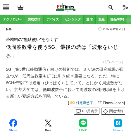
テクノロジー
先端技術
デバイス
センシング
通信
無線
部品/材料
特集
2017年12月20日
帯域幅の“無駄使い”をなくす
低周波数帯を使う5G、最後の砦は「波形をいじ
る」
（1/3 ページ）
5G（第5世代移動通信）向けの技術では、ミリ波の研究成果が目
立つが、低周波数帯もLTEに引き続き重要になる。ただ、特に
6GHz帯以下は逼迫（ひっぱく）していて、とにかく周波数がな
い。京都大学では、低周波数帯において周波数の利用効率を上げ
る新しい変調方式を開発している。
[
村尾麻悠子
，EE Times Japan]
PC用表示
関連情報
Share
Post
LINE
Hatena