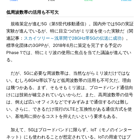
低周波数帯の活用も不可欠
規格策定が進む5G（第5世代移動通信）。国内外では5Gの実証
実験が進んでいるが、特に目立つのがミリ波を使った実験だ（関
連記事：
スカイツリー～浅草間で28GHz帯5Gの伝送に成功
）。
標準化団体の3GPPが、2018年6月に策定を完了する予定の
Phase 1では、特にミリ波の使用に焦点を当てた議論が進んでい
る。
だが、5Gに必要な周波数帯は、当然ながらミリ波だけではな
い。むしろ6GHz帯以下など低周波数帯の活用も不可欠だ。理由
は幾つかある。まず、そもそもミリ波は、ブロードバンド通信向
けには技術が確立されていないからだ。また、高周波数帯の信号
は、例えば広いオフィスなどですみずみまで通信するのは難し
い。さらに、できるだけ現行のLTEと互換性がある通信方式を使
い、基地局に掛かるコストを抑えたいという要求もある。
加えて、5Gはブロードバンドに限らず、IoT（モノのインター
ネット）にも使われることが想定されている。IoTの用途ではブ