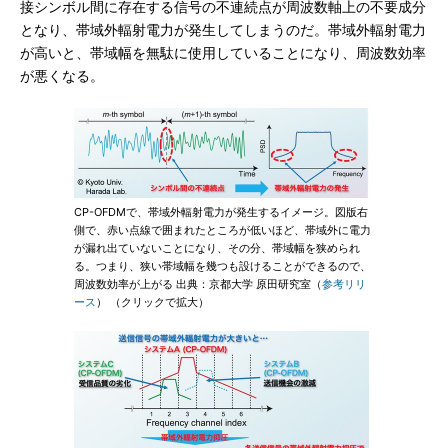
接シンボル間に存在する信号の不連続点が周波数軸上の不要成分
となり、帯域外輻射電力が発生してしまうのだ。帯域外輻射電力
が高いと、帯域幅を無駄に使用していることになり、周波数効率
が悪くなる。
CP-OFDMで、帯域外輻射電力が発生するイメージ。図版右
側で、赤い点線で囲まれたところが低いほど、帯域外に電力
が漏れ出ていないことになり、その分、帯域幅を狭められ
る。つまり、狭い帯域幅を幾つも設けることができるので、
周波数効率が上がる 出典：京都大学 原田研究室（
参考リリ
ース
） （クリックで拡大）