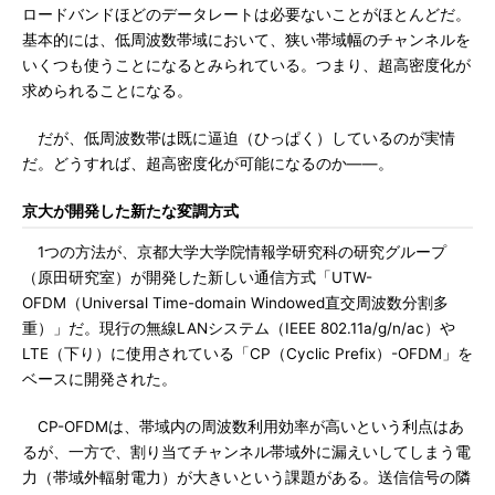
ロードバンドほどのデータレートは必要ないことがほとんどだ。
基本的には、低周波数帯域において、狭い帯域幅のチャンネルを
いくつも使うことになるとみられている。つまり、超高密度化が
求められることになる。
だが、低周波数帯は既に逼迫（ひっぱく）しているのが実情
だ。どうすれば、超高密度化が可能になるのか――。
京大が開発した新たな変調方式
1つの方法が、京都大学大学院情報学研究科の研究グループ
（原田研究室）が開発した新しい通信方式「UTW-
OFDM（Universal Time-domain Windowed直交周波数分割多
重）」だ。現行の無線LANシステム（IEEE 802.11a/g/n/ac）や
LTE（下り）に使用されている「CP（Cyclic Prefix）-OFDM」を
ベースに開発された。
CP-OFDMは、帯域内の周波数利用効率が高いという利点はあ
るが、一方で、割り当てチャンネル帯域外に漏えいしてしまう電
力（帯域外輻射電力）が大きいという課題がある。送信信号の隣