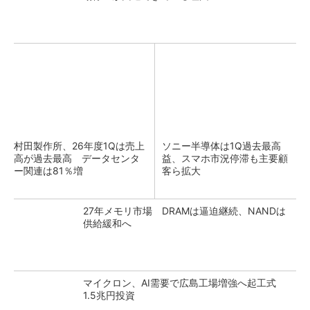
村田製作所、26年度1Qは売上
ソニー半導体は1Q過去最高
高が過去最高 データセンタ
益、スマホ市況停滞も主要顧
ー関連は81％増
客ら拡大
27年メモリ市場 DRAMは逼迫継続、NANDは
供給緩和へ
マイクロン、AI需要で広島工場増強へ起工式
1.5兆円投資