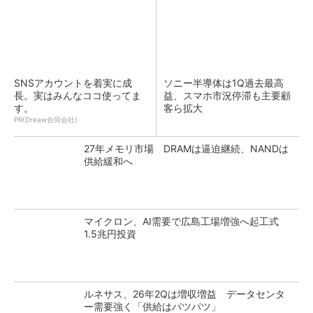
SNSアカウントを着実に成
ソニー半導体は1Q過去最高
長。実はみんなココ使ってま
益、スマホ市況停滞も主要顧
す。
客ら拡大
PR(Dreaw合同会社)
27年メモリ市場 DRAMは逼迫継続、NANDは
供給緩和へ
マイクロン、AI需要で広島工場増強へ起工式
1.5兆円投資
ルネサス、26年2Qは増収増益 データセンタ
ー需要強く「供給はパツパツ」