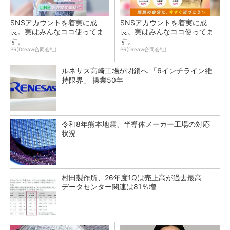
SNSアカウントを着実に成
SNSアカウントを着実に成
長。実はみんなココ使ってま
長。実はみんなココ使ってま
す。
す。
PR(Dreaw合同会社)
PR(Dreaw合同会社)
ルネサス高崎工場が閉鎖へ 「6インチライン維
持限界」 操業50年
令和8年熊本地震、半導体メーカー工場の対応
状況
村田製作所、26年度1Qは売上高が過去最高
データセンター関連は81％増