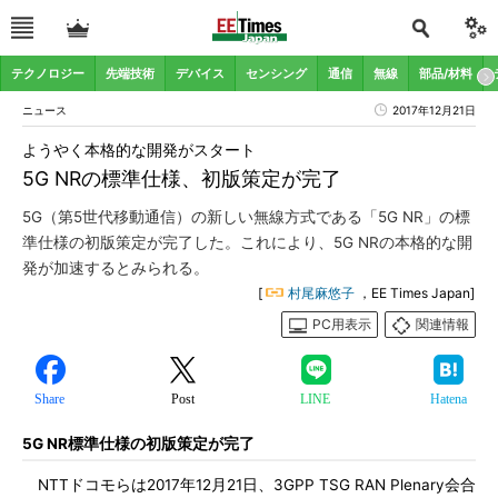
テクノロジー
先端技術
デバイス
センシング
通信
無線
部品/材料
ニュース
2017年12月21日
ようやく本格的な開発がスタート
5G NRの標準仕様、初版策定が完了
5G（第5世代移動通信）の新しい無線方式である「5G NR」の標
準仕様の初版策定が完了した。これにより、5G NRの本格的な開
発が加速するとみられる。
[
村尾麻悠子
，EE Times Japan]
PC用表示
関連情報
Share
Post
LINE
Hatena
5G NR標準仕様の初版策定が完了
NTTドコモらは2017年12月21日、3GPP TSG RAN Plenary会合