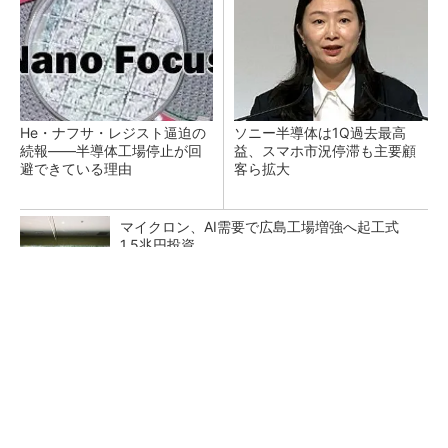
He・ナフサ・レジスト逼迫の
ソニー半導体は1Q過去最高
続報――半導体工場停止が回
益、スマホ市況停滞も主要顧
避できている理由
客ら拡大
マイクロン、AI需要で広島工場増強へ起工式
1.5兆円投資
27年メモリ市場 DRAMは逼迫継続、NANDは
供給緩和へ
中国最大のDRAMメーカーCXMTがIPOへ 増