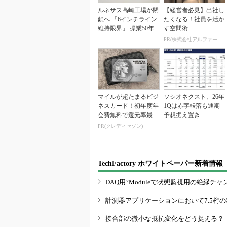
ルネサス高崎工場が閉
【経営者必見】出社し
鎖へ 「6インチライン
たくなる！社員を活か
維持限界」 操業50年
す空間術
PR(株式会社アルファーテクノ)
マイルが超たまるビジ
ソシオネクスト、26年
ネスカード！初年度年
1Qは赤字転落も通期
会費無料で還元率最大
予想据え置き
1.125%
PR(クレディセゾン)
TechFactory ホワイトペーパー新着情報
DAQ用?Moduleで状態監視用の絶縁
計測器アプリケーションにおいて7.5桁
接合部の微小な抵抗変化をどう捉える？