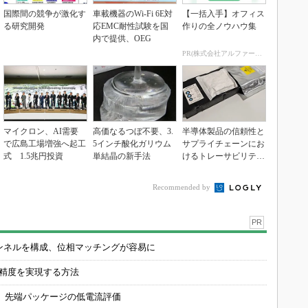
国際間の競争が激化す
車載機器のWi-Fi 6E対
【一括入手】オフィス
る研究開発
応EMC耐性試験を国
作りの全ノウハウ集
内で提供、OEG
PR(株式会社アルファーテクノ)
マイクロン、AI需要
高価なるつぼ不要、3.
半導体製品の信頼性と
で広島工場増強へ起工
5インチ酸化ガリウム
サプライチェーンにお
式 1.5兆円投資
単結晶の新手法
けるトレーサビリティ
の重要性（後編）
Recommended by
PR
チャンネルを構成、位相マッチングが容易に
の精度を実現する方法
 先端パッケージの低電流評価