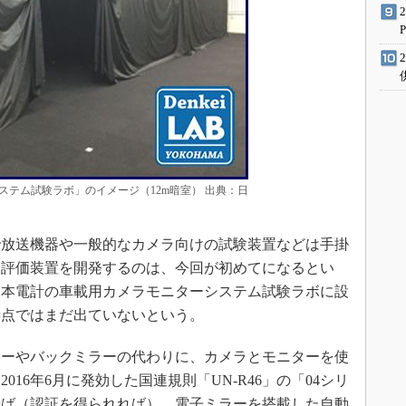
ステム試験ラボ」のイメージ（12m暗室） 出典：日
放送機器や一般的なカメラ向けの試験装置などは手掛
う評価装置を開発するのは、今回が初めてになるとい
日本電計の車載用カメラモニターシステム試験ラボに設
時点ではまだ出ていないという。
ーやバックミラーの代わりに、カメラとモニターを使
16年6月に発効した国連規則「UN-R46」の「04シリ
せば（認証を得られれば）、電子ミラーを搭載した自動