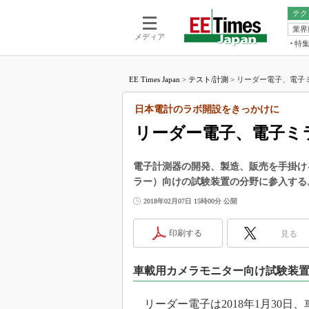
テク
業界
電池／エネル
ア
メディア
特
メ
福田昭の
LS
EE Times Japan
>
テスト/計測
>
リーダー電子、電子ミ
福田昭の
マ
湯之上隆
日本電計のラボ開設をきっかけに
FP
大山聡の
リーダー電子、電子ミ
大原雄介
ック
電子計測器の開発、製造、販売を手掛け
リタイア
ラー）向けの試験装置の分野に参入する
学漂流記
2018年02月07日 15時00分 公開
世界を「
踊るバズワ
印刷する
見る
Buzzwo
この10
車載用カメラモニター向け試験装
で起こる
製品分解
リーダー電子は2018年1月30