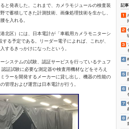
術を知る
すると発表した。これまで、カメラモジュールの検査装
記事
エンジニア”が仕掛けた社内
分野で蓄積してきた計測技術、画像処理技術を生かし、
念の180日
本腰を入れる。
ションは日本を救うのか
港北区）には、日本電計が「車載用カメラモニターシ
IoT通信
に開設する予定である。リーダー電子によれば、これが、
ナリスト「未来展望」
参入するきっかけになったという。
愛されないエンジニア」の
行動論
ーシステムの試験、認証サービスを行っているテュフ
、認証試験に必要な測定器や検査用機材などをそろえ
子ミラーを開発するメーカーに貸し出し、機器の性能の
ボの管理および運営は日本電計が行う。