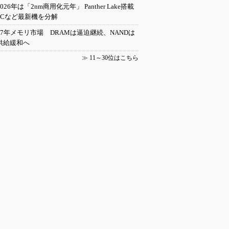
2026年は「2nm商用化元年」 Panther Lake搭載
PCなど最新機を分解
27年メモリ市場 DRAMは逼迫継続、NANDは
供給緩和へ
≫
11～30位はこちら