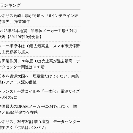
ランキング
ルネサス高崎工場が閉鎖へ 「6インチライン維
持限界」 操業50年
令和8年熊本地震、半導体メーカー工場の対応
状況【8/4 19時10分更新】
ソニー半導体は1Q過去最高益、スマホ市況停滞
も主要顧客ら拡大
村田製作所、26年度1Qは売上高が過去最高 デ
ータセンター関連は81％増
日本を資源大国へ 埋蔵量だけじゃない、南鳥
島レアアース泥の価値
トランスと平滑コイルを「一体化」 電源サイズ
を3分の2に
中国最大のDRAMメーカーCXMTがIPOへ 増
産とHBM開発で存在感
ルネサス、26年2Qは増収増益 データセンター
需要強く「供給はパツパツ」