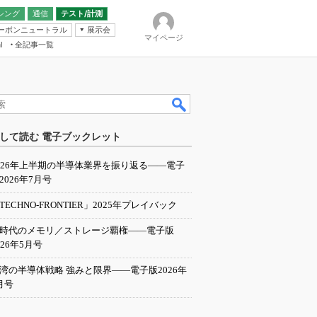
シング
通信
テスト/計測
ーボンニュートラル
展示会
マイページ
全記事一覧
l
ンピューティング
して読む 電子ブックレット
IER
026年上半期の半導体業界を振り返る――電子
2026年7月号
TECHNO-FRONTIER」2025年プレイバック
I時代のメモリ／ストレージ覇権――電子版
026年5月号
湾の半導体戦略 強みと限界――電子版2026年
月号