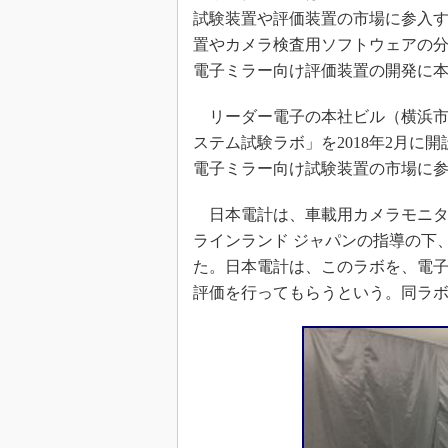
光伝送技
試験装置や評価装置の市場に参入
“異端児
置やカメラ検査用ソフトウェアの
改革、執
電子ミラー向け評価装置の開発に
イノベー
リーダー電子の本社ビル（横浜市
JASA発
ステム試験ラボ」を2018年2月
IHSア
電子ミラー向け試験装置の市場に
「英語に
ための新
日本電計は、車載用カメラモニタ
ラインランド ジャパンの指導の下
た。日本電計は、このラボを、電
評価を行ってもらうという。同ラ