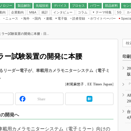
ノロジー
製品解剖
先端技術
デバイス
プロセス
パワー
部品材料
セン
動向
企業動向
統計
インタビュー
コラム
テーマ特集
カ
M&A
5G
ギー
ナログ
無線
集
ニュース
海外
国内
連載
電子版
読者登録
ホワイトペーパー
Specia
フィジカルAI
IoT・エッジコ
モリ
EXPO
Microchip情報
ストレージ通信
EE Times Japan×EDN Japan統合電
エッジAI
子版
I
SEMICON Japan
ラー試験装置の開発に本腰：日...
デバイス通信
パワーエレクトロニクス
電子ブックレット
イコン
CEATEC
のナノフォーカス
半導体後工程
GA
EdgeTech＋
業界スコープ
ラー試験装置の開発に本腰
読者調査（EE Times Research）
印刷
TECHNO-FRONT
のエレ・組み込みプレイバ
カーボンニュートラル
2
人とくるま展
るリーダー電子が、車載用カメラモニターシステム（電子ミ
版
IoT
直前エンジニアの社会人大
。
電源設計（EDN Japan）
[
村尾麻悠子
，
EE Times Japan
]
「
数字」で回してみよう
エレクトロニクス入門（EDN
A
Japan）
ード ～Behind the
Share
2
rd
年で起こったこと、次の10年
台
置の開発へ
こと
4
で探るアジアの新トレンド
日、車載用カメラモニターシステム（電子ミラー）向けの