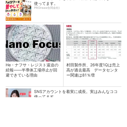
使ってます。
PR(Dreaw合同会社)
He・ナフサ・レジスト逼迫の
村田製作所、26年度1Qは売上
続報――半導体工場停止が回
高が過去最高 データセンタ
避できている理由
ー関連は81％増
SNSアカウントを着実に成長。実はみんなココ
使ってます。
PR(Dreaw合同会社)
ソニー半導体は1Q過去最高益、スマホ市況停滞
も主要顧客ら拡大