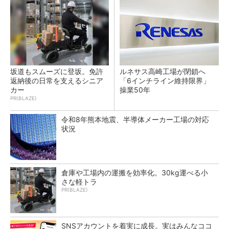
坂道もスムーズに登坂。免許
ルネサス高崎工場が閉鎖へ
返納後の日常を支えるシニア
「6インチライン維持限界」
カー
操業50年
PR(BLAZE)
令和8年熊本地震、半導体メーカー工場の対応
状況
倉庫や工場内の運搬を効率化。30kg運べる小
さな軽トラ
PR(BLAZE)
SNSアカウントを着実に成長。実はみんなココ