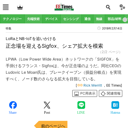
テクノロジー
先端技術
デバイス
センシング
通信
無線
部品/材料
特集
2018年2月14日
LoRaとNB-IoTを追いかける
正念場を迎えるSigfox、シェア拡大を模索
（2/2 ページ）
LPWA（Low Power Wide Area）ネットワークの「SIGFOX」を
手掛けるフランス・Sigfoxは、今が正念場のようだ。同社CEOの
Ludovic Le Moan氏は、ブレークイーブン（損益分岐点）を実現
すべく、ノード数のさらなる拡大を目指している。
[
Rick Merritt
，EE Times]
PC用表示
関連情報
Share
Post
LINE
Hatena
前のページへ