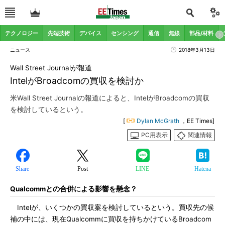
テクノロジー
先端技術
デバイス
センシング
通信
無線
部品/材料
ニュース
2018年3月13日
Wall Street Journalが報道
IntelがBroadcomの買収を検討か
米Wall Street Journalの報道によると、IntelがBroadcomの買収
を検討しているという。
[
Dylan McGrath
，EE Times]
PC用表示
関連情報
Share
Post
LINE
Hatena
Qualcommとの合併による影響を懸念？
Intelが、いくつかの買収案を検討しているという。買収先の候
補の中には、現在Qualcommに買収を持ちかけているBroadcom