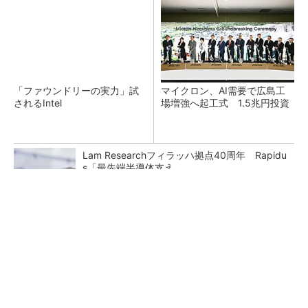
「ファウンドリーの実力」試
マイクロン、AI需要で広島工
されるIntel
場増強へ起工式 1.5兆円投資
Lam Researchフィラッハ拠点40周年 Rapidu
s「最先端半導体支え...
QualcommのDragonfly C1000を読み解く
「苦手な戦場」で勝負...
中国最大のDRAMメーカーCXMTがIPOへ 増