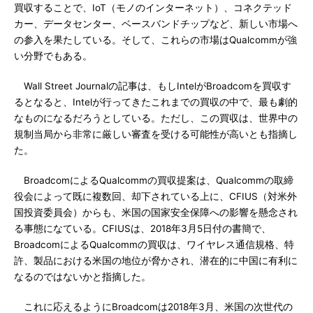
買収することで、IoT（モノのインターネット）、コネクテッド
カー、データセンター、ベースバンドチップなど、新しい市場へ
の参入を果たしている。そして、これらの市場はQualcommが強
い分野でもある。
Wall Street Journalの記事は、もしIntelがBroadcomを買収す
るとなると、Intelが行ってきたこれまでの買収の中で、最も劇的
なものになるだろうとしている。ただし、この買収は、世界中の
規制当局から非常に厳しい審査を受ける可能性が高いとも指摘し
た。
BroadcomによるQualcommの買収提案は、Qualcommの取締
役会によって既に複数回、却下されている上に、CFIUS（対米外
国投資委員会）からも、米国の国家安全保障への影響を懸念され
る事態になている。CFIUSは、2018年3月5日付の書簡で、
BroadcomによるQualcommの買収は、ワイヤレス通信規格、特
許、製品における米国の地位が脅かされ、潜在的に中国に有利に
なるのではないかと指摘した。
これに応えるようにBroadcomは2018年3月、米国の次世代の