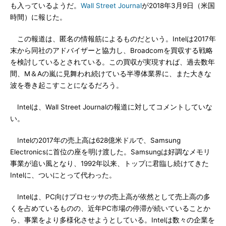
も入っているようだ。
Wall Street Journal
が2018年3月9日（米国
時間）に報じた。
この報道は、匿名の情報筋によるものだという。Intelは2017年
末から同社のアドバイザーと協力し、Broadcomを買収する戦略
を検討しているとされている。この買収が実現すれば、過去数年
間、M＆Aの嵐に見舞われ続けている半導体業界に、また大きな
波を巻き起こすことになるだろう。
Intelは、Wall Street Journalの報道に対してコメントしていな
い。
Intelの2017年の売上高は628億米ドルで、Samsung
Electronicsに首位の座を明け渡した。Samsungは好調なメモリ
事業が追い風となり、1992年以来、トップに君臨し続けてきた
Intelに、ついにとって代わった。
Intelは、PC向けプロセッサの売上高が依然として売上高の多
くを占めているものの、近年PC市場の停滞が続いていることか
ら、事業をより多様化させようとしている。Intelは数々の企業を