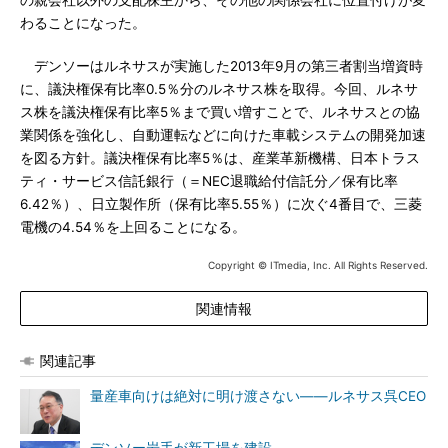
の親会社以外の支配株主から、その他の関係会社に位置付けが変
わることになった。
デンソーはルネサスが実施した2013年9月の第三者割当増資時
に、議決権保有比率0.5％分のルネサス株を取得。今回、ルネサ
ス株を議決権保有比率5％まで買い増すことで、ルネサスとの協
業関係を強化し、自動運転などに向けた車載システムの開発加速
を図る方針。議決権保有比率5％は、産業革新機構、日本トラス
ティ・サービス信託銀行（＝NEC退職給付信託分／保有比率
6.42％）、日立製作所（保有比率5.55％）に次ぐ4番目で、三菱
電機の4.54％を上回ることになる。
Copyright © ITmedia, Inc. All Rights Reserved.
関連情報
関連記事
量産車向けは絶対に明け渡さない――ルネサス呉CEO