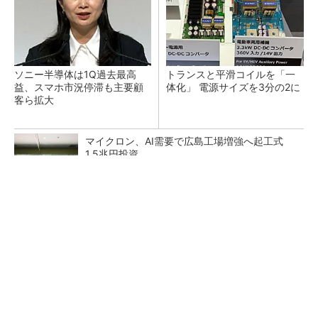
ソニー半導体は1Q過去最高
トランスと平滑コイルを「一
益、スマホ市況停滞も主要顧
体化」 電源サイズを3分の2に
客ら拡大
マイクロン、AI需要で広島工場増強へ起工式
1.5兆円投資
He・ナフサ・レジスト逼迫の続報――半導体工
場停止が回避できている理由
中国最大のDRAMメーカーCXMTがIPOへ 増
産とHBM開発で存在感