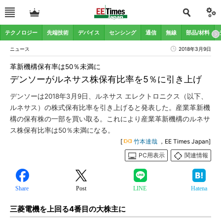
テクノロジー
先端技術
デバイス
センシング
通信
無線
部品/材料
ニュース
2018年3月9日
革新機構保有率は50％未満に
デンソーがルネサス株保有比率を5％に引き上げ
デンソーは2018年3月9日、ルネサス エレクトロニクス（以下、
ルネサス）の株式保有比率を引き上げると発表した。産業革新機
構の保有株の一部を買い取る。これにより産業革新機構のルネサ
ス株保有比率は50％未満になる。
[
竹本達哉
，EE Times Japan]
PC用表示
関連情報
Share
Post
LINE
Hatena
三菱電機を上回る4番目の大株主に