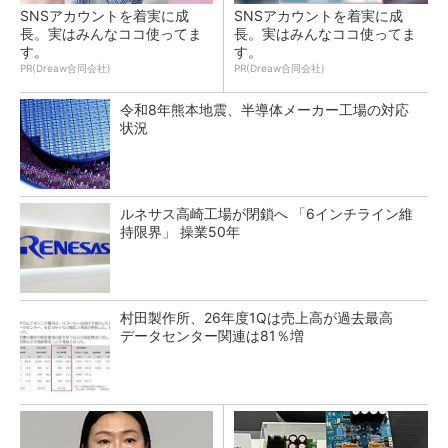
SNSアカウントを着実に成
SNSアカウントを着実に成
長。実はみんなココ使ってま
長。実はみんなココ使ってま
す。
す。
PR(Dreaw合同会社)
PR(Dreaw合同会社)
令和8年熊本地震、半導体メーカー工場の対応
状況
ルネサス高崎工場が閉鎖へ 「6インチライン維
持限界」 操業50年
村田製作所、26年度1Qは売上高が過去最高
データセンター関連は81％増