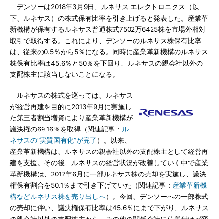
デンソーは2018年3月9日、ルネサス エレクトロニクス（以
下、ルネサス）の株式保有比率を引き上げると発表した。産業革
新機構が保有するルネサス普通株式7502万6425株を市場外相対
取引で取得する。これにより、デンソーのルネサス株保有比率
は、従来の0.5％から5％になる。同時に産業革新機構のルネサス
株保有比率は45.6％と50％を下回り、ルネサスの親会社以外の
支配株主に該当しないことになる。
ルネサスの株式を巡っては、ルネサス
が経営再建を目的に2013年9月に実施し
た第三者割当増資により産業革新機構が
議決権の69.16％を取得（関連記事：
ル
ネサスの“実質国有化”が完了
）。以来、
産業革新機構は、ルネサスの親会社以外の支配株主として経営再
建を支援。その後、ルネサスの経営状況が改善していく中で産業
革新機構は、2017年6月に一部ルネサス株の売却を実施し、議決
権保有割合を50.1％まで引き下げていた（関連記事：
産業革新機
構などルネサス株を売り出しへ
）。今回、デンソーへの一部株式
の売却に伴い、議決権保有比率は45.6％にまで下がり、ルネサス