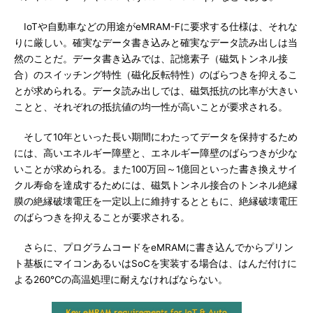
IoTや自動車などの用途がeMRAM-Fに要求する仕様は、それな
りに厳しい。確実なデータ書き込みと確実なデータ読み出しは当
然のことだ。データ書き込みでは、記憶素子（磁気トンネル接
合）のスイッチング特性（磁化反転特性）のばらつきを抑えるこ
とが求められる。データ読み出しでは、磁気抵抗の比率が大きい
ことと、それぞれの抵抗値の均一性が高いことが要求される。
そして10年といった長い期間にわたってデータを保持するため
には、高いエネルギー障壁と、エネルギー障壁のばらつきが少な
いことが求められる。また100万回～1億回といった書き換えサイ
クル寿命を達成するためには、磁気トンネル接合のトンネル絶縁
膜の絶縁破壊電圧を一定以上に維持するとともに、絶縁破壊電圧
のばらつきを抑えることが要求される。
さらに、プログラムコードをeMRAMに書き込んでからプリン
ト基板にマイコンあるいはSoCを実装する場合は、はんだ付けに
よる260℃の高温処理に耐えなければならない。