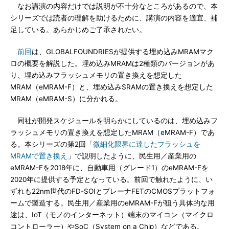
なお講演の内容だけでは説明が不十分なところがあるので、本
シリーズでは読者の理解を助けるために、講演の内容を適宜、補
足している。あらかじめご了承されたい。
前回
は、GLOBALFOUNDRIESが提供する埋め込みMRAMマク
ロの概要を解説した。埋め込みMRAMは2種類のバージョンがあ
り、埋め込みフラッシュメモリの置き換えを想定した
MRAM（eMRAM-F）と、埋め込みSRAMの置き換えを想定した
MRAM（eMRAM-S）に分かれる。
同社が開発スケジュールを明らかにしているのは、埋め込みフ
ラッシュメモリの置き換えを想定したMRAM（eMRAM-F）であ
る。本シリーズの第2回「
微細化限界に達したフラッシュを
MRAMで置き換え
」で説明したように、民生用／産業用の
eMRAM-Fを2018年に、自動車用（グレード1）のeMRAM-Fを
2020年に提供する予定となっている。前回で触れたように、い
ずれも22nm世代のFD-SOIとプレーナFETのCMOSプラットフォ
ームで製造する。民生用／産業用のeMRAM-Fが狙う具体的な用
途は、IoT（モノのインターネット）端末のマイコン（マイクロ
コントローラー）やSoC（System on a Chip）などである。