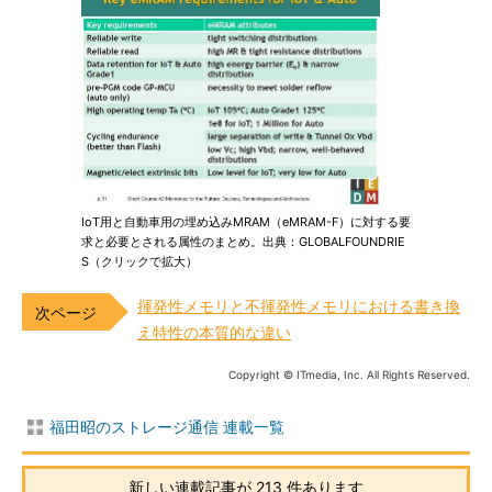
IoT用と自動車用の埋め込みMRAM（eMRAM-F）に対する要
求と必要とされる属性のまとめ。出典：GLOBALFOUNDRIE
S（クリックで拡大）
揮発性メモリと不揮発性メモリにおける書き換
え特性の本質的な違い
Copyright © ITmedia, Inc. All Rights Reserved.
福田昭のストレージ通信 連載一覧
新しい連載記事が 213 件あります