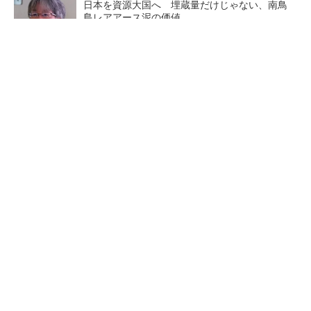
日本を資源大国へ 埋蔵量だけじゃない、南鳥
島レアアース泥の価値
三菱電機、第5世代SiC MOSFETの核 オン抵
抗25％減の独自構造
マイクロン、AI需要で広島工場増強へ起工式
1.5兆円投資