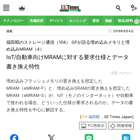
テクノロジー
先端技術
デバイス
センシング
通信
無線
部品/材料
連載
2018年6月4日
福田昭のストレージ通信（104） GFが語る埋め込みメモリと埋
め込みMRAM（4）
IoT/自動車向けMRAMに対する要求仕様とデータ
書き換え特性
（1/2 ページ）
埋め込みフラッシュメモリの置き換えを想定した
MRAM（eMRAM-F）と、埋め込みSRAMの置き換えを想定した
MRAM（eMRAM-S）が、IoT（モノのインターネット）や自動車
で使われる場合、どういった仕様が要求されるのか。データの書
き換え特性を中心に解説する。
[
福田昭
，EE Times Japan]
PC用表示
関連情報