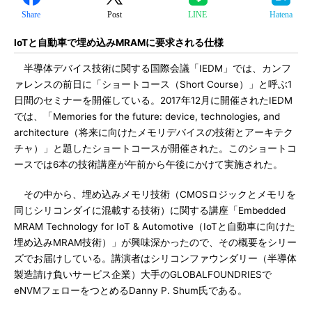
Share
Post
LINE
Hatena
IoTと自動車で埋め込みMRAMに要求される仕様
半導体デバイス技術に関する国際会議「IEDM」では、カンフ
ァレンスの前日に「ショートコース（Short Course）」と呼ぶ1
日間のセミナーを開催している。2017年12月に開催されたIEDM
では、「Memories for the future: device, technologies, and
architecture（将来に向けたメモリデバイスの技術とアーキテク
チャ）」と題したショートコースが開催された。このショートコ
ースでは6本の技術講座が午前から午後にかけて実施された。
その中から、埋め込みメモリ技術（CMOSロジックとメモリを
同じシリコンダイに混載する技術）に関する講座「Embedded
MRAM Technology for IoT & Automotive（IoTと自動車に向けた
埋め込みMRAM技術）」が興味深かったので、その概要をシリー
ズでお届けしている。講演者はシリコンファウンダリー（半導体
製造請け負いサービス企業）大手のGLOBALFOUNDRIESで
eNVMフェローをつとめるDanny P. Shum氏である。