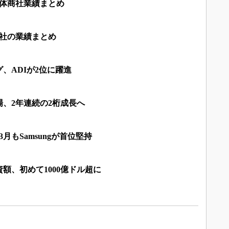
導体商社業績まとめ
商社の業績まとめ
、ADIが2位に躍進
場、2年連続の2桁成長へ
月もSamsungが首位堅持
資額、初めて1000億ドル超に