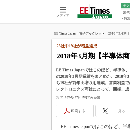
テク
業界
電池／エネル
ア
メディア
特
メ
福田昭の
LS
EE Times Japan
>
電子ブックレット
>
2018年3月期
福田昭の
マ
湯之上隆
23社中19社が増益達成
FP
大山聡の
2018年3月期【半導
大原雄介
ック
EE Times Japanではこのほど、
リタイア
の2018年3月期業績をまとめた。201
学漂流記
ち19社が前年比増収を達成。営業利益では
世界を「
レクトロニクス商社にとって、回復、成
踊るバズワ
2018年06月27日 15時20分 公開
Buzzwo
この10
印刷する
見る
で起こる
製品分解
EE Times Japanではこの