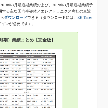
18年3月期通期業績および、2019年3月期通期業績予
を採用する主な国内半導体／エレクトロニクス商社の直近
から
ダウンロード
できる（ダウンロードには、
EE Times
グインが必要です）。
年3月期）業績まとめ【完全版】