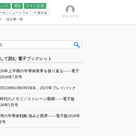
シング
通信
テスト/計測
ーボンニュートラル
展示会
マイページ
全記事一覧
l
ンピューティング
して読む 電子ブックレット
IER
026年上半期の半導体業界を振り返る――電子
2026年7月号
TECHNO-FRONTIER」2025年プレイバック
I時代のメモリ／ストレージ覇権――電子版
026年5月号
湾の半導体戦略 強みと限界――電子版2026年
月号