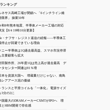
ランキング
ルネサス高崎工場が閉鎖へ 「6インチライン維
持限界」 操業50年
令和8年熊本地震、半導体メーカー工場の対応
状況【8/4 19時10分更新】
He・ナフサ・レジスト逼迫の続報――半導体工
場停止が回避できている理由
ソニー半導体は1Q過去最高益、スマホ市況停滞
も主要顧客ら拡大
村田製作所、26年度1Qは売上高が過去最高 デ
ータセンター関連は81％増
日本を資源大国へ 埋蔵量だけじゃない、南鳥
島レアアース泥の価値
トランスと平滑コイルを「一体化」 電源サイズ
を3分の2に
中国最大のDRAMメーカーCXMTがIPOへ 増
産とHBM開発で存在感