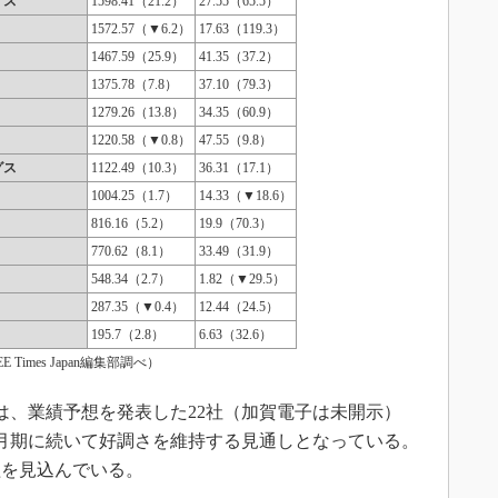
イス
1598.41（21.2）
27.55（65.5）
1572.57（▼6.2）
17.63（119.3）
1467.59（25.9）
41.35（37.2）
1375.78（7.8）
37.10（79.3）
1279.26（13.8）
34.35（60.9）
1220.58（▼0.8）
47.55（9.8）
グス
1122.49（10.3）
36.31（17.1）
1004.25（1.7）
14.33（▼18.6）
816.16（5.2）
19.9（70.3）
770.62（8.1）
33.49（31.9）
548.34（2.7）
1.82（▼29.5）
287.35（▼0.4）
12.44（24.5）
195.7（2.8）
6.63（32.6）
 Times Japan編集部調べ）
ては、業績予想を発表した22社（加賀電子は未開示）
年3月期に続いて好調さを維持する見通しとなっている。
益を見込んでいる。