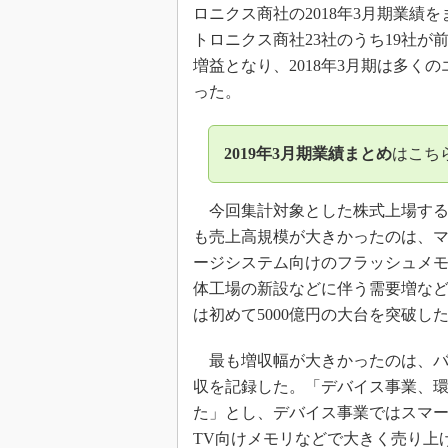
光伝送技
ロニクス商社の2018年3月期業績
トロニクス商社23社のうち19社が
“異端児
改革、執
増益となり、2018年3月期は多く
イノベー
った。
JASA発
IHSア
2019年3月期業績まとめ
はこち
「英語に
ための新
今回集計対象とした株式上場する
も売上高規模が大きかったのは、
ージシステム向けのフラッシュメ
体工場の新設などに伴う需要増など
は初めて5000億円の大台を突破し
最も増収幅が大きかったのは、バイ
収を記録した。「デバイス事業、
た」とし、デバイス事業ではスマ
TV向けメモリなどで大きく売り上