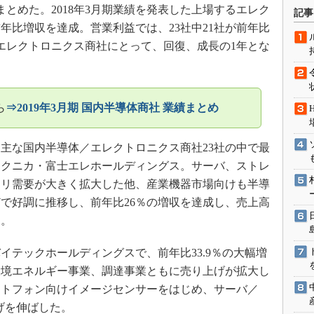
術を知る
をまとめた。2018年3月期業績を発表した上場するエレク
記事
前年比増収を達成。営業利益では、23社中21社が前年比
エンジニア”が仕掛けた社内
念の180日
のエレクトロニクス商社にとって、回復、成長の1年とな
ションは日本を救うのか
IoT通信
ナリスト「未来展望」
ら
⇒2019年3月期 国内半導体商社 業績まとめ
愛されないエンジニア」の
行動論
主な国内半導体／エレクトロニクス商社23社の中で最
マクニカ・富士エレホールディングス。サーバ、ストレ
モリ需要が大きく拡大した他、産業機器市場向けも半導
で好調に推移し、前年比26％の増収を達成し、売上高
た。
テックホールディングスで、前年比33.9％の大幅増
環境エネルギー事業、調達事業ともに売り上げが拡大し
ートフォン向けイメージセンサーをはじめ、サーバ／
げを伸ばした。