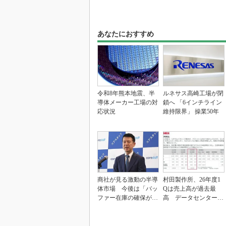
あなたにおすすめ
令和8年熊本地震、半
ルネサス高崎工場が閉
導体メーカー工場の対
鎖へ 「6インチライン
応状況
維持限界」 操業50年
商社が見る激動の半導
村田製作所、26年度1
体市場 今後は「バッ
Qは売上高が過去最
ファー在庫の確保が重
高 データセンター関
要に」
連は81％増