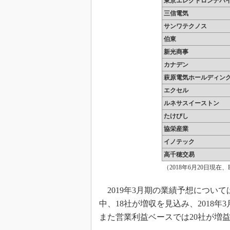
東京エレクトロンデバ
三信電気
サンワテクノス
伯東
新光商事
カナデン
萩原電気ホールディン
エクセル
ルネサスイーストン
たけびし
協栄産業
イノテック
高千穂交易
（2018年6月20日現在、EE
2019年3月期の業績予想につい
中、18社が増収を見込み、2018
また営業利益ベースでは20社が増