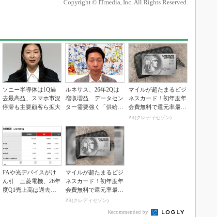
Copyright © ITmedia, Inc. All Rights Reserved.
ソニー半導体は1Q過
ルネサス、26年2Qは
マイルが超たまるビジ
去最高益、スマホ市況
増収増益 データセン
ネスカード！初年度年
停滞も主要顧客ら拡大
ター需要強く「供給は
会費無料で還元率最大
パツパツ」
1.125%
PR(クレディセゾン)
FAや光デバイスがけ
マイルが超たまるビジ
ん引 三菱電機、26年
ネスカード！初年度年
度Q1売上高は過去最
会費無料で還元率最大
高
1.125%
PR(クレディセゾン)
Recommended by