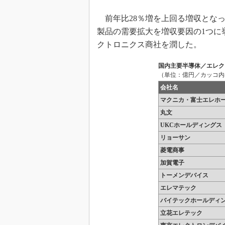
前年比28％増を上回る増収となっ
製品の需要拡大を増収要因の1つに
クトロニクス商社を潤した。
国内主要半導体／エレクト
（単位：億円／カッコ内
会社名
マクニカ・富士エレホ
丸文
UKCホールディングス
リョーサン
菱電商事
加賀電子
トーメンデバイス
エレマテック
バイテックホールディ
立花エレテック