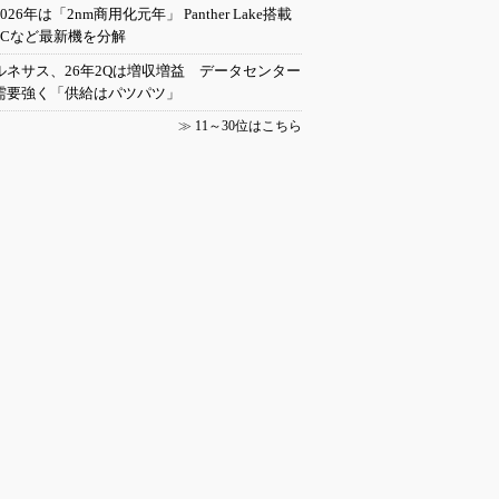
2026年は「2nm商用化元年」 Panther Lake搭載
PCなど最新機を分解
ルネサス、26年2Qは増収増益 データセンター
需要強く「供給はパツパツ」
≫
11～30位はこちら