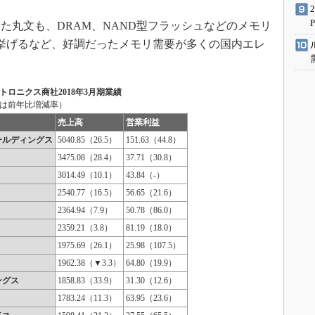
た丸文も、DRAM、NAND型フラッシュなどのメモリ
挙げるなど、好調だったメモリ需要が多くの国内エレ
ロニクス商社2018年3月期業績
は前年比増減率）
売上高
営業利益
ールディングス
5040.85（26.5）
151.63（44.8）
3475.08（28.4）
37.71（30.8）
3014.49（10.1）
43.84（-）
2540.77（16.5）
56.65（21.6）
2364.94（7.9）
50.78（86.0）
2359.21（3.8）
81.19（18.0）
1975.69（26.1）
25.98（107.5）
1962.38（▼3.3）
64.80（19.9）
ングス
1858.83（33.9）
31.30（12.6）
1783.24（11.3）
63.95（23.6）