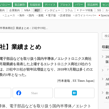
ノロジー
製品解剖
先端技術
デバイス
プロセス
パワー
部品材料
セン
動向
企業動向
統計
インタビュー
コラム
テーマ特集
カ
M&A
5G
ギー
ナログ
無線
集
ニュース
海外
国内
連載
電子版
読者登録
ホワイトペーパー
Specia
フィジカルAI
IoT・エッジコ
モリ
EXPO
Microchip情報
ストレージ通信
EE Times Japan×EDN Japan統合電
エッジAI
子版
I
SEMICON Japan
【半導体商社】業績まとめ：23社中19社...
デバイス通信
パワーエレクトロニクス
電子ブックレット
イコン
CEATEC
のナノフォーカス
半導体後工程
GA
EdgeTech＋
業界スコープ
体商社】業績まとめ
読者調査（EE Times Research）
印刷
TECHNO-FRONT
のエレ・組み込みプレイバ
カーボンニュートラル
2
人とくるま展
半導体、電子部品などを取り扱う国内半導体／エレクトロニクス商社
版
IoT
直前エンジニアの社会人大
8年3月期業績を発表した上場するエレクトロニクス商社23社のう
電源設計（EDN Japan）
、23社中21社が前年比増益となり、2018年3月期は多くのエ
「
数字」で回してみよう
長の1年となった。
エレクトロニクス入門（EDN
A
Japan）
[
竹本達哉
，
EE Times Japan
]
ード ～Behind the
2
rd
年で起こったこと、次の10年
台
Share
こと
4
で探るアジアの新トレンド
ほど、半導体、電子部品などを取り扱う国内半導体／エレクト