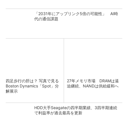
「2031年にアップリンク5倍の可能性」 AI時
代の通信課題
四足歩行の肝は？ 写真で見る
27年メモリ市場 DRAMは逼
Boston Dynamics「Spot」分
迫継続、NANDは供給緩和へ
解展示
HDD大手Seagateの四半期業績、3四半期連続
で利益率が過去最高を更新