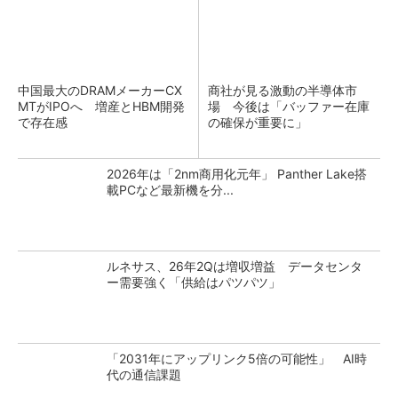
中国最大のDRAMメーカーCX
商社が見る激動の半導体市
MTがIPOへ 増産とHBM開発
場 今後は「バッファー在庫
で存在感
の確保が重要に」
2026年は「2nm商用化元年」 Panther Lake搭
載PCなど最新機を分...
ルネサス、26年2Qは増収増益 データセンタ
ー需要強く「供給はパツパツ」
「2031年にアップリンク5倍の可能性」 AI時
代の通信課題