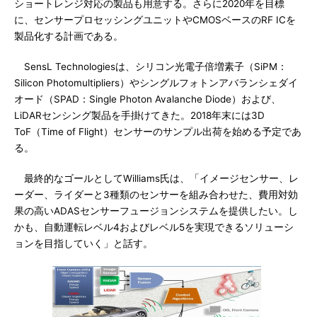
ショートレンジ対応の製品も用意する。さらに2020年を目標
に、センサープロセッシングユニットやCMOSベースのRF ICを
製品化する計画である。
SensL Technologiesは、シリコン光電子倍増素子（SiPM：
Silicon Photomultipliers）やシングルフォトンアバランシェダイ
オード（SPAD：Single Photon Avalanche Diode）および、
LiDARセンシング製品を手掛けてきた。2018年末には3D
ToF（Time of Flight）センサーのサンプル出荷を始める予定であ
る。
最終的なゴールとしてWilliams氏は、「イメージセンサー、レ
ーダー、ライダーと3種類のセンサーを組み合わせた、費用対効
果の高いADASセンサーフュージョンシステムを提供したい。し
かも、自動運転レベル4およびレベル5を実現できるソリューシ
ョンを目指していく」と話す。