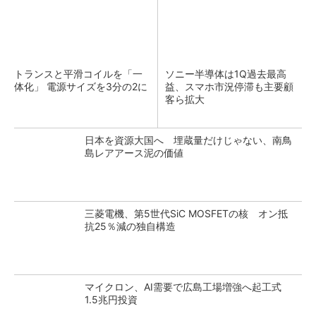
トランスと平滑コイルを「一
ソニー半導体は1Q過去最高
体化」 電源サイズを3分の2に
益、スマホ市況停滞も主要顧
客ら拡大
日本を資源大国へ 埋蔵量だけじゃない、南鳥
島レアアース泥の価値
三菱電機、第5世代SiC MOSFETの核 オン抵
抗25％減の独自構造
マイクロン、AI需要で広島工場増強へ起工式
1.5兆円投資