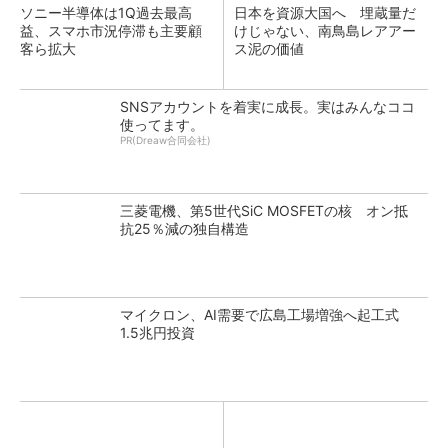
ソニー半導体は1Q過去最高
日本を資源大国へ 埋蔵量だ
益、スマホ市況停滞も主要顧
けじゃない、南鳥島レアアー
客ら拡大
ス泥の価値
SNSアカウントを着実に成長。実はみんなココ
使ってます。
PR(Dreaw合同会社)
三菱電機、第5世代SiC MOSFETの核 オン抵
抗25％減の独自構造
マイクロン、AI需要で広島工場増強へ起工式
1.5兆円投資