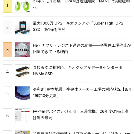
27年メモリ市場 DRAMは逼迫継続、NANDは供給緩和
へ
最大1000万IOPS キオクシアが「Super High IOPS
SSD」第1弾を開発
He・ナフサ・レジスト逼迫の続報――半導体工場停止が
回避できている理由
直接液冷に初対応、キオクシアがデータセンター用
NVMe SSD
令和8年熊本地震、半導体メーカー工場の対応状況【8/4
19時10分更新】
FAや光デバイスがけん引 三菱電機、26年度Q1売上高
は過去最高
半導体製品の信頼性とサプライチェーンにおけるトレー