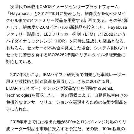
次世代の車載用CMOSイメージセンサープラットフォーム
「Hayabusa」も2017年10月に発表した。解像度が1Mから5Mピ
クセルまでの4ファミリー製品を用意する計画である。その第1弾
として、解像度が2.6Mピクセルの新製品を投入した。Hayabusa
ファミリー製品は、LEDフリッカー抑制（LFM）と120dBという
ハイダイナミックレンジ（HDR）を同時に達成した製品となる。
もちろん、センサーが不具合を発見した場合、システム側のプロ
セッサに警告を発するISO26262準拠のリアルタイム機能安全に
対応している。
2017年3月には、IBMハイファ研究所で開発した車載レーダー
用ミリ波技術と関連資産を買収した。さらに2018年5月、
LiDAR（ライダー）センシング製品などを開発するSensL
Technologiesを買収した。一連の買収により、自動運転車向けの
包括的なセンサーソリューションを実現するための技術や製品を
手に入れた。
2018年末までには検出距離が300mとロングレンジ対応のミリ
波レーダー製品を市場に投入する予定だ。その後、100m程度の