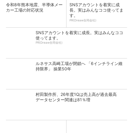
令和8年熊本地震、半導体メー
SNSアカウントを着実に成
カー工場の対応状況
長。実はみんなココ使ってま
す。
PR(Dreaw合同会社)
SNSアカウントを着実に成長。実はみんなココ
使ってます。
PR(Dreaw合同会社)
ルネサス高崎工場が閉鎖へ 「6インチライン維
持限界」 操業50年
村田製作所、26年度1Qは売上高が過去最高
データセンター関連は81％増