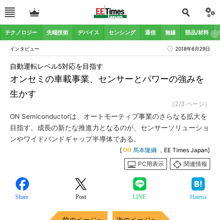
テクノロジー
先端技術
デバイス
センシング
通信
無線
部品/材料
インタビュー
2018年6月29日
自動運転レベル5対応を目指す
オンセミの車載事業、センサーとパワーの強みを
生かす
（2/3 ページ）
ON Semiconductorは、オートモーティブ事業のさらなる拡大を
目指す。成長の新たな推進力となるのが、センサーソリューショ
ンやワイドバンドギャップ半導体である。
[
馬本隆綱
，EE Times Japan]
PC用表示
関連情報
Share
Post
LINE
Hatena
前のページへ
次のページへ