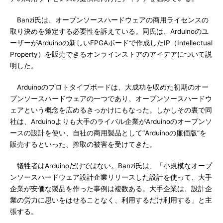
Banzi氏は、オープンソースハードウェアの商用ライセンスの
取り決めを策定する必要性を訴えている。同氏は、Arduinoのユ
ーザーがArduinoの新しいFPGAボードで作成したIP（Intellectual
Property）を販売できるオンラインストアのアイデアについて説
明した。
Arduinoのプロトタイプボードは、大成功を収めた初期のオー
プンソースハードウェアの一つであり、オープンソースハードウ
ェアという概念を広めるきっかけにもなった。しかしその裏で同
社は、Arduinoよりも大手のライバル企業がArduinoのオープンソ
ースの設計を使い、自社の商用製品として“Arduinoの廉価版”を
販売するといった、搾取の被害を受けてきた。
犠牲者はArduinoだけではない。Banzi氏は、「小規模なオープ
ンソースハードウェア設計企業リリースした設計を使って、大手
企業が安価な製品を作った事例は複数ある。大手企業は、設計企
業の労力に思いをはせることなく、利用するだけ利用する」と主
張する。