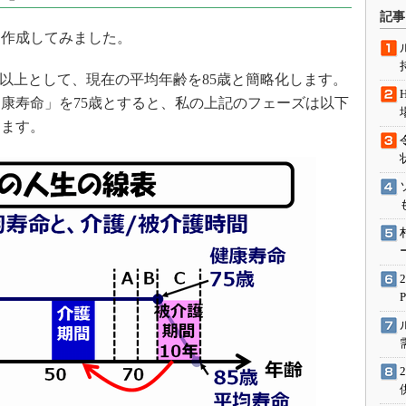
術を知る
記事
エンジニア”が仕掛けた社内
作成してみました。
念の180日
ションは日本を救うのか
歳以上として、現在の平均年齢を85歳と簡略化します。
康寿命」を75歳とすると、私の上記のフェーズは以下
IoT通信
きます。
ナリスト「未来展望」
愛されないエンジニア」の
行動論