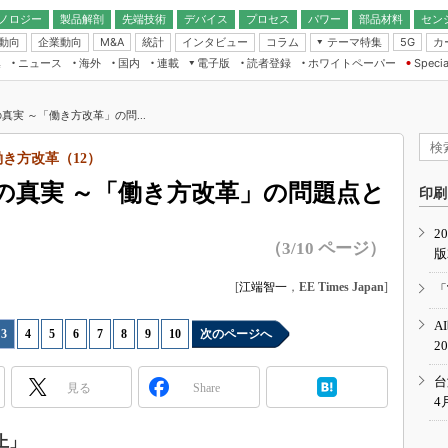
ノロジー
製品解剖
先端技術
デバイス
プロセス
パワー
部品材料
セン
動向
企業動向
統計
インタビュー
コラム
テーマ特集
カ
M&A
5G
ギー
ナログ
無線
集
ニュース
海外
国内
連載
電子版
読者登録
ホワイトペーパー
Specia
フィジカルAI
IoT・エッジコ
モリ
EXPO
Microchip情報
ストレージ通信
EE Times Japan×EDN Japan統合電
エッジAI
子版
I
SEMICON Japan
実 ～「働き方改革」の問...
デバイス通信
パワーエレクトロニクス
電子ブックレット
イコン
CEATEC
のナノフォーカス
き方改革（12）
半導体後工程
GA
EdgeTech＋
業界スコープ
の真実 ～「働き方改革」の問題点と
読者調査（EE Times Research）
印刷
TECHNO-FRONT
のエレ・組み込みプレイバ
カーボンニュートラル
2
人とくるま展
（3/10 ページ）
版
IoT
直前エンジニアの社会人大
電源設計（EDN Japan）
[
江端智一
，
EE Times Japan
]
「
数字」で回してみよう
エレクトロニクス入門（EDN
A
Japan）
ード ～Behind the
3
|
4
|
5
|
6
|
7
|
8
|
9
|
10
次のページへ
2
rd
年で起こったこと、次の10年
台
見る
Share
こと
4
で探るアジアの新トレンド
上」