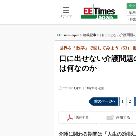
テク
業界
電池／エネル
ア
メディア
特
メ
福田昭の
LS
EE Times Japan
>
連載記事
>
口に出せない介護問題の真
福田昭の
マ
湯之上隆
世界を「数字」で回してみよう（53） 働
FP
大山聡の
口に出せない介護問題
大原雄介
は何なのか
ック
リタイア
学漂流記
2018年11月30日 11時30分 公開
世界を「
踊るバズワ
前のページへ
1
|
2
|
Buzzwo
この10
印刷する
通知する
で起こる
製品分解
介護に関わる期間は「人生の2割以