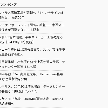
ランキング
ルネサス高崎工場が閉鎖へ 「6インチライン維
持限界」 操業50年
He・ナフサ・レジスト逼迫の続報――半導体工
場停止が回避できている理由
令和8年熊本地震、半導体メーカー工場の対応
状況【8/4 19時10分更新】
ソニー半導体は1Q過去最高益、スマホ市況停滞
も主要顧客ら拡大
村田製作所、26年度1Qは売上高が過去最高 デ
ータセンター関連は81％増
2026年は「2nm商用化元年」 Panther Lake搭載
PCなど最新機を分解
ルネサス、26年2Qは増収増益 データセンター
需要強く「供給はパツパツ」
27年メモリ市場 DRAMは逼迫継続、NANDは
供給緩和へ