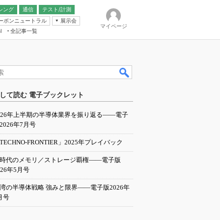
シング
通信
テスト/計測
ーボンニュートラル
展示会
マイページ
全記事一覧
l
ンピューティング
して読む 電子ブックレット
IER
026年上半期の半導体業界を振り返る――電子
2026年7月号
TECHNO-FRONTIER」2025年プレイバック
I時代のメモリ／ストレージ覇権――電子版
026年5月号
湾の半導体戦略 強みと限界――電子版2026年
月号