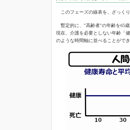
光伝送技
“異端児
このフェーズの線表を、ざっくり
改革、執
イノベー
暫定的に、"高齢者"の年齢を65
現在、介護を必要としない年齢「健
JASA発
のような時間軸に並べることがで
IHSア
「英語に
ための新