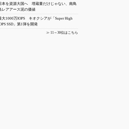
日本を資源大国へ 埋蔵量だけじゃない、南鳥
島レアアース泥の価値
最大1000万IOPS キオクシアが「Super High
IOPS SSD」第1弾を開発
≫
11～30位はこちら