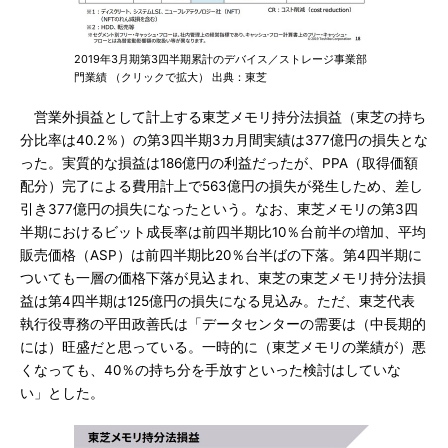
2019年3月期第3四半期累計のデバイス／ストレージ事業部
門業績 （クリックで拡大） 出典：東芝
営業外損益として計上する東芝メモリ持分法損益（東芝の持ち
分比率は40.2％）の第3四半期3カ月間実績は377億円の損失とな
った。実質的な損益は186億円の利益だったが、PPA（取得価額
配分）完了による費用計上で563億円の損失が発生しため、差し
引き377億円の損失になったという。なお、東芝メモリの第3四
半期におけるビット成長率は前四半期比10％台前半の増加、平均
販売価格（ASP）は前四半期比20％台半ばの下落。第4四半期に
ついても一層の価格下落が見込まれ、東芝の東芝メモリ持分法損
益は第4四半期は125億円の損失になる見込み。ただ、東芝代表
執行役専務の平田政善氏は「データセンターの需要は（中長期的
には）旺盛だと思っている。一時的に（東芝メモリの業績が）悪
くなっても、40％の持ち分を手放すといった検討はしていな
い」とした。