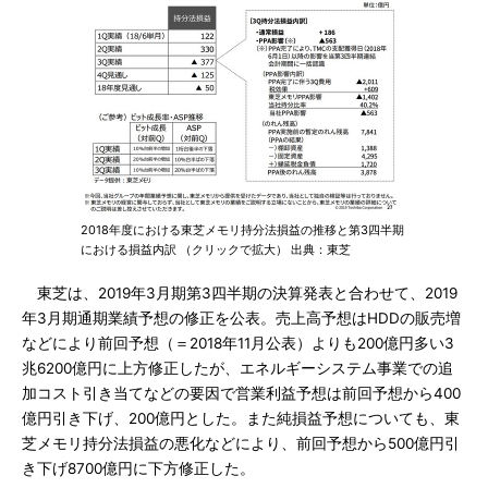
2018年度における東芝メモリ持分法損益の推移と第3四半期
における損益内訳 （クリックで拡大） 出典：東芝
東芝は、2019年3月期第3四半期の決算発表と合わせて、2019
年3月期通期業績予想の修正を公表。売上高予想はHDDの販売増
などにより前回予想（＝2018年11月公表）よりも200億円多い3
兆6200億円に上方修正したが、エネルギーシステム事業での追
加コスト引き当てなどの要因で営業利益予想は前回予想から400
億円引き下げ、200億円とした。また純損益予想についても、東
芝メモリ持分法損益の悪化などにより、前回予想から500億円引
き下げ8700億円に下方修正した。