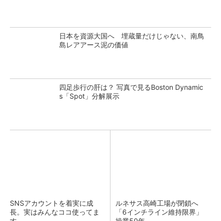
日本を資源大国へ 埋蔵量だけじゃない、南鳥
島レアアース泥の価値
四足歩行の肝は？ 写真で見るBoston Dynamic
s「Spot」分解展示
SNSアカウントを着実に成
ルネサス高崎工場が閉鎖へ
長。実はみんなココ使ってま
「6インチライン維持限界」
す。
操業50年