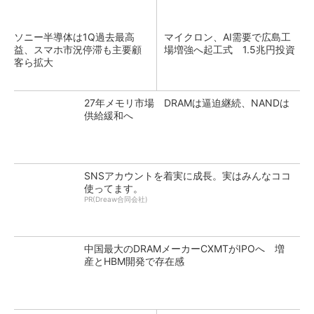
ソニー半導体は1Q過去最高
マイクロン、AI需要で広島工
益、スマホ市況停滞も主要顧
場増強へ起工式 1.5兆円投資
客ら拡大
27年メモリ市場 DRAMは逼迫継続、NANDは
供給緩和へ
SNSアカウントを着実に成長。実はみんなココ
使ってます。
PR(Dreaw合同会社)
中国最大のDRAMメーカーCXMTがIPOへ 増
産とHBM開発で存在感