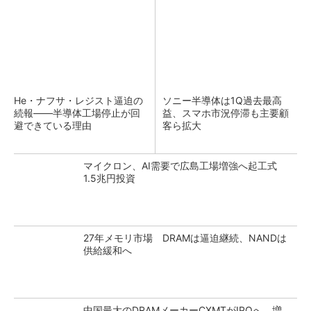
He・ナフサ・レジスト逼迫の
ソニー半導体は1Q過去最高
続報――半導体工場停止が回
益、スマホ市況停滞も主要顧
避できている理由
客ら拡大
マイクロン、AI需要で広島工場増強へ起工式
1.5兆円投資
27年メモリ市場 DRAMは逼迫継続、NANDは
供給緩和へ
中国最大のDRAMメーカーCXMTがIPOへ 増