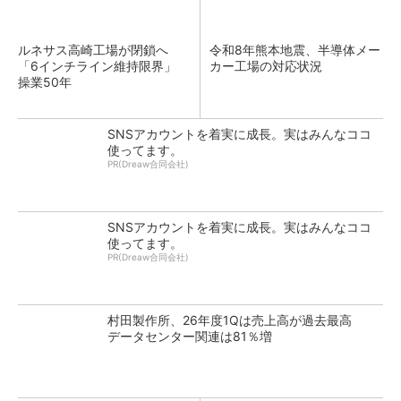
ルネサス高崎工場が閉鎖へ
令和8年熊本地震、半導体メー
「6インチライン維持限界」
カー工場の対応状況
操業50年
SNSアカウントを着実に成長。実はみんなココ
使ってます。
PR(Dreaw合同会社)
SNSアカウントを着実に成長。実はみんなココ
使ってます。
PR(Dreaw合同会社)
村田製作所、26年度1Qは売上高が過去最高
データセンター関連は81％増