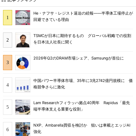
He・ナフサ・レジスト逼迫の続報――半導体工場停止が
回避できている理由
TSMCが日本に期待するもの グローバル戦略での役割
を日本法人社長に聞く
2026年Q2のDRAM市場シェア、Samsungが首位に
中国パワー半導体市場、35年に3兆2742億円規模に 価
格競争さらに激化
Lam Researchフィラッハ拠点40周年 Rapidus「最先
端半導体支える重要な役割」
NXP、Ambarella買収を検討か 狙いは車載とエッジAI
強化