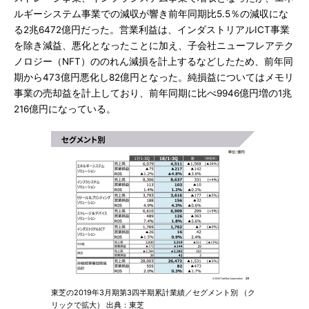
ルギーシステム事業での減収が響き前年同期比5.5％の減収にな
る2兆6472億円だった。営業利益は、インダストリアルICT事業
を除き減益、悪化となったことに加え、子会社ニューフレアテク
ノロジー（NFT）ののれん減損を計上するなどしたため、前年同
期から473億円悪化し82億円となった。純損益についてはメモリ
事業の売却益を計上しており、前年同期に比べ9946億円増の1兆
216億円になっている。
東芝の2019年3月期第3四半期累計業績／セグメント別 （ク
リックで拡大） 出典：東芝