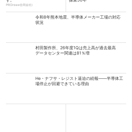
PR(Dreaw合同会社)
令和8年熊本地震、半導体メーカー工場の対応
状況
村田製作所、26年度1Qは売上高が過去最高
データセンター関連は81％増
He・ナフサ・レジスト逼迫の続報――半導体工
場停止が回避できている理由