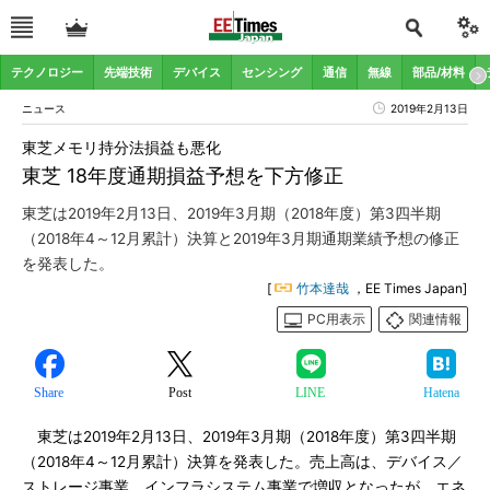
テクノロジー
先端技術
デバイス
センシング
通信
無線
部品/材料
ニュース
2019年2月13日
東芝メモリ持分法損益も悪化
東芝 18年度通期損益予想を下方修正
東芝は2019年2月13日、2019年3月期（2018年度）第3四半期
（2018年4～12月累計）決算と2019年3月期通期業績予想の修正
を発表した。
[
竹本達哉
，EE Times Japan]
PC用表示
関連情報
Share
Post
LINE
Hatena
東芝は2019年2月13日、2019年3月期（2018年度）第3四半期
（2018年4～12月累計）決算を発表した。売上高は、デバイス／
ストレージ事業、インフラシステム事業で増収となったが、エネ