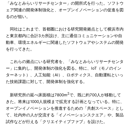
「みなとみらいリサーチセンター」の開所式を行った。ソフトウ
ェア関連の開発体制強化と、オープンイノベーションの促進を図
るのが狙い。
同社はこれまで、首都圏における研究開発拠点として横浜市内
と東京都内に合計3カ所設け、主に通信コミュニケーションや自
動車、環境エネルギーに関連したソフトウェアやシステムの開発
を行ってきた。
これらの拠点にいる研究者を、「みなとみらいリサーチセンタ
ー」に集約し、開発体制の強化を図る。特に、IoT（モノのイン
ターネット）、人工知能（AI）、ロボティクス、自動運転といっ
た技術課題に対して、開発体制を強化する。
2
新研究所の延べ床面積は7800m
で、既に約700人が移動して
きた。将来は1000人規模まで拡充する計画となっている。特に、
オープンイノベーションを推進するための「共創スペース」とし
て、社内外の人が交流する「イノベーションスクエア」や、製品
試作などが行える「クリエイティブファブ」を設けた。