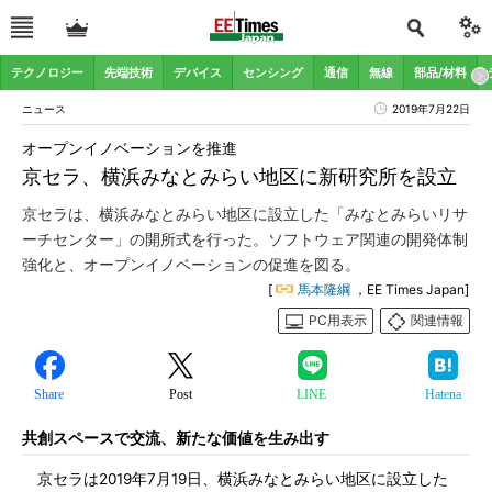
テクノロジー
先端技術
デバイス
センシング
通信
無線
部品/材料
ニュース
2019年7月22日
オープンイノベーションを推進
京セラ、横浜みなとみらい地区に新研究所を設立
京セラは、横浜みなとみらい地区に設立した「みなとみらいリサ
ーチセンター」の開所式を行った。ソフトウェア関連の開発体制
強化と、オープンイノベーションの促進を図る。
[
馬本隆綱
，EE Times Japan]
PC用表示
関連情報
Share
Post
LINE
Hatena
共創スペースで交流、新たな価値を生み出す
京セラは2019年7月19日、横浜みなとみらい地区に設立した