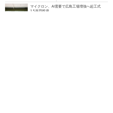
マイクロン、AI需要で広島工場増強へ起工式
1.5兆円投資
He・ナフサ・レジスト逼迫の続報――半導体工
場停止が回避できている理由
中国最大のDRAMメーカーCXMTがIPOへ 増
産とHBM開発で存在感