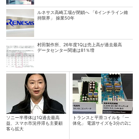
ルネサス高崎工場が閉鎖へ 「6インチライン維
持限界」 操業50年
村田製作所、26年度1Qは売上高が過去最高
データセンター関連は81％増
ソニー半導体は1Q過去最高
トランスと平滑コイルを「一
益、スマホ市況停滞も主要顧
体化」 電源サイズを3分の2に
客ら拡大