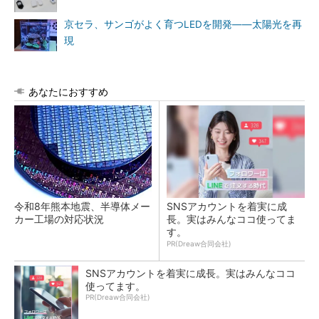
京セラ、サンゴがよく育つLEDを開発――太陽光を再
現
あなたにおすすめ
令和8年熊本地震、半導体メー
SNSアカウントを着実に成
カー工場の対応状況
長。実はみんなココ使ってま
す。
PR(Dreaw合同会社)
SNSアカウントを着実に成長。実はみんなココ
使ってます。
PR(Dreaw合同会社)