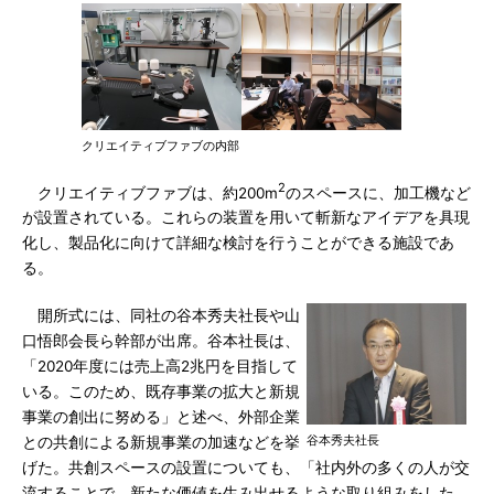
クリエイティブファブの内部
2
クリエイティブファブは、約200m
のスペースに、加工機など
が設置されている。これらの装置を用いて斬新なアイデアを具現
化し、製品化に向けて詳細な検討を行うことができる施設であ
る。
開所式には、同社の谷本秀夫社長や山
口悟郎会長ら幹部が出席。谷本社長は、
「2020年度には売上高2兆円を目指して
いる。このため、既存事業の拡大と新規
事業の創出に努める」と述べ、外部企業
谷本秀夫社長
との共創による新規事業の加速などを挙
げた。共創スペースの設置についても、「社内外の多くの人が交
流することで、新たな価値を生み出せるような取り組みをした