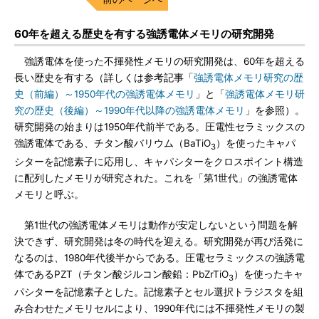
60年を超える歴史を有する強誘電体メモリの研究開発
強誘電体を使った不揮発性メモリの研究開発は、60年を超える
長い歴史を有する（詳しくは参考記事「
強誘電体メモリ研究の歴
史（前編）～1950年代の強誘電体メモリ
」と「
強誘電体メモリ研
究の歴史（後編）～1990年代以降の強誘電体メモリ
」を参照）。
研究開発の始まりは1950年代前半である。圧電性セラミックスの
強誘電体である、チタン酸バリウム（BaTiO
）を使ったキャパ
3
シターを記憶素子に応用し、キャパシターをクロスポイント構造
に配列したメモリが研究された。これを「第1世代」の強誘電体
メモリと呼ぶ。
第1世代の強誘電体メモリは動作が安定しないという問題を解
決できず、研究開発は冬の時代を迎える。研究開発が再び活発に
なるのは、1980年代後半からである。圧電セラミックスの強誘電
体であるPZT（チタン酸ジルコン酸鉛：PbZrTiO
）を使ったキャ
3
パシターを記憶素子とした。記憶素子とセル選択トラジスタを組
み合わせたメモリセルにより、1990年代には不揮発性メモリの製