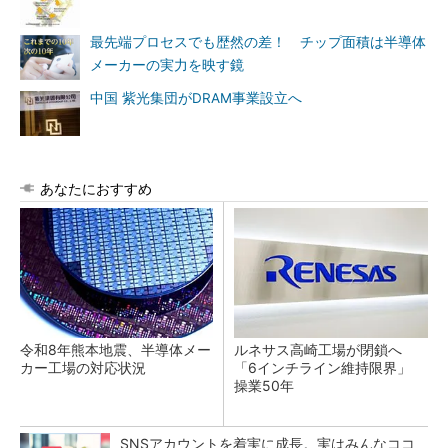
最先端プロセスでも歴然の差！ チップ面積は半導体
メーカーの実力を映す鏡
中国 紫光集団がDRAM事業設立へ
あなたにおすすめ
令和8年熊本地震、半導体メー
ルネサス高崎工場が閉鎖へ
カー工場の対応状況
「6インチライン維持限界」
操業50年
SNSアカウントを着実に成長。実はみんなココ