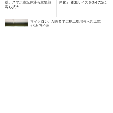
益、スマホ市況停滞も主要顧
体化」 電源サイズを3分の2に
客ら拡大
マイクロン、AI需要で広島工場増強へ起工式
1.5兆円投資
He・ナフサ・レジスト逼迫の続報――半導体工
場停止が回避できている理由
中国最大のDRAMメーカーCXMTがIPOへ 増
産とHBM開発で存在感