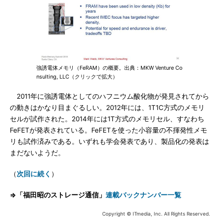
強誘電体メモリ（FeRAM）の概要。出典：MKW Venture Co
nsulting, LLC（クリックで拡大）
2011年に強誘電体としてのハフニウム酸化物が発見されてから
の動きはかなり目まぐるしい。2012年には、1T1C方式のメモリ
セルが試作された。2014年には1T方式のメモリセル、すなわち
FeFETが発表されている。FeFETを使った小容量の不揮発性メモ
リも試作済みである。いずれも学会発表であり、製品化の発表は
まだないようだ。
（
次回に続く
）
⇒「福田昭のストレージ通信」
連載バックナンバー一覧
Copyright © ITmedia, Inc. All Rights Reserved.