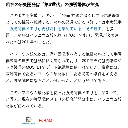
現在の研究開発は「第3世代」の強誘電体が主流
この限界を突破したのが、「10nm前後に薄くしても強誘電体
としての性質を維持する」材料の発見である（詳しくは参考記事
「
強誘電体メモリが再び注目を集めている、その理由
」を参
照）。材料はハフニウム酸化物（HfOx）であり、発見が公表さ
れたのは2011年のことだ。
ハフニウム酸化物は、高い誘電率を有する絶縁材料として半導
体製造の世界では既に良く知られており、2011年当時は先端ロジ
ック製品のMOSFETでゲート絶縁膜に使われていた。厳密には、
高誘電体であるハフニウム酸化物に、ある特定の条件を加える
と、強誘電体になることが分かった、という発見である。
このハフニウム酸化物を使った強誘電体メモリを「第3世代」
と呼ぶ。現在の強誘電体メモリの研究開発は主に、ハフニウム酸
化物が使われている。