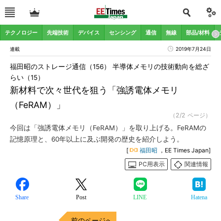
テクノロジー
先端技術
デバイス
センシング
通信
無線
部品/材料
連載
2019年7月24日
福田昭のストレージ通信（156） 半導体メモリの技術動向を総ざ
らい（15）
新材料で次々世代を狙う「強誘電体メモリ
（FeRAM）」
（2/2 ページ）
今回は「強誘電体メモリ（FeRAM）」を取り上げる。FeRAMの
記憶原理と、60年以上に及ぶ開発の歴史を紹介しよう。
[
福田昭
，EE Times Japan]
PC用表示
関連情報
Share
Post
LINE
Hatena
前のページへ