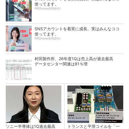
使ってます。
PR(Dreaw合同会社)
SNSアカウントを着実に成長。実はみんなココ
使ってます。
PR(Dreaw合同会社)
村田製作所、26年度1Qは売上高が過去最高
データセンター関連は81％増
ソニー半導体は1Q過去最高
トランスと平滑コイルを「一