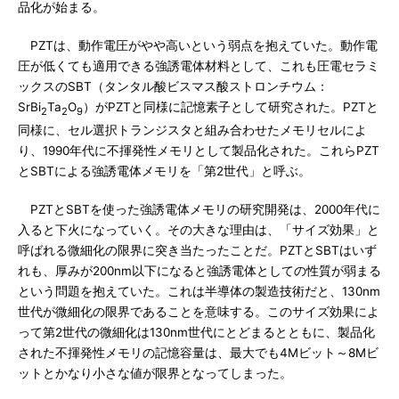
品化が始まる。
PZTは、動作電圧がやや高いという弱点を抱えていた。動作電
圧が低くても適用できる強誘電体材料として、これも圧電セラミ
ックスのSBT（タンタル酸ビスマス酸ストロンチウム：
SrBi
Ta
O
）がPZTと同様に記憶素子として研究された。PZTと
2
2
9
同様に、セル選択トランジスタと組み合わせたメモリセルによ
り、1990年代に不揮発性メモリとして製品化された。これらPZT
とSBTによる強誘電体メモリを「第2世代」と呼ぶ。
PZTとSBTを使った強誘電体メモリの研究開発は、2000年代に
入ると下火になっていく。その大きな理由は、「サイズ効果」と
呼ばれる微細化の限界に突き当たったことだ。PZTとSBTはいず
れも、厚みが200nm以下になると強誘電体としての性質が弱まる
という問題を抱えていた。これは半導体の製造技術だと、130nm
世代が微細化の限界であることを意味する。このサイズ効果によ
って第2世代の微細化は130nm世代にとどまるとともに、製品化
された不揮発性メモリの記憶容量は、最大でも4Mビット～8Mビ
ットとかなり小さな値が限界となってしまった。