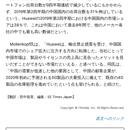
ートフォン出荷台数が9四半期連続で減少しているにもかかわら
ず、2019年第2四半期の中国国内の出荷台数を31％伸ばしている
という。Huaweiの2019年第2四半期における中国国内の市場シェ
アは38％で、これは中国において過去8年間で、他のメーカー各
社の中でも最も高い数値だという。
Mollenkopf氏は、「Huaweiは、輸出禁止措置を受け、中国国
内市場でのシェア拡大に注力する方向に転換した。当社にとって
中国市場は、製品やライセンスの売上高に見合ったメリットを見
いだすことができない市場だといえる」と述べている。同氏は、
「中国の需要が低迷した他の要因として、中国の顧客企業が、
2020年初めに予測される5G製品の大量投入に備えて、既存の4G
製品の在庫処理を進めていたという点も挙げられる」と続けた。
【翻訳：田中留美、編集：EE Times Japan】
Copyright © ITmedia, Inc. All Rights Reserved.
原文へのリンク