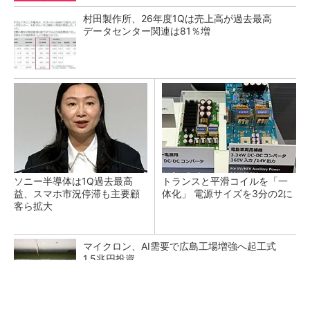
村田製作所、26年度1Qは売上高が過去最高
データセンター関連は81％増
ソニー半導体は1Q過去最高
トランスと平滑コイルを「一
益、スマホ市況停滞も主要顧
体化」 電源サイズを3分の2に
客ら拡大
マイクロン、AI需要で広島工場増強へ起工式
1.5兆円投資