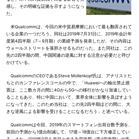
感し、その明確な証拠を示すようになっ
た。
米Qualcommは、今回の米中貿易摩擦において最も翻弄されて
いる企業の一つだろう。同社は2019年7月31日に、2019年会計年
度第4四半期（7～9月期）の業績予測を発表したが、その内容は
ウォールストリートを落胆させるものだった。また同社は、この
先の2四半期の間、中国関連の逆風に対する注意が必要だと呼び
かけている。
QualcommのCEOであるSteve Mollenkopf氏は、アナリストた
ちとのカンファレンスコールの中で、「Huaweiへの輸出禁止措
置は、ここ数カ月の間に4Gから5Gへの移行がかなり加速してい
ることもあり、特に中国において、業界全体に影響を及ぼすよう
になってきた。このため当社は、この先2四半期ほどの間に、大
きな逆風による影響を受けることになるだろう」と述べている。
Qualcommは今回、2019年のスマートフォン出荷台数予測を、
前回の予測から1億台削減して、17億～18億台に下方修正してい