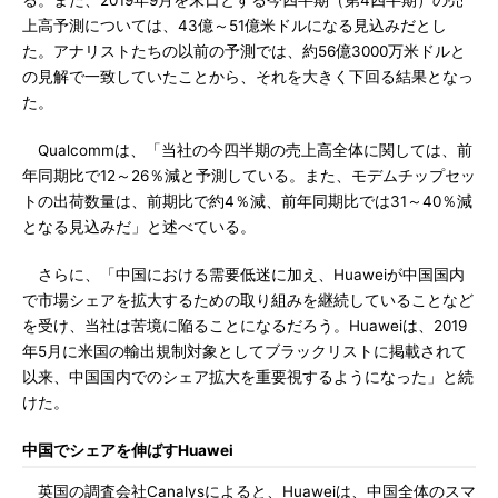
る。また、2019年9月を末日とする今四半期（第4四半期）の売
上高予測については、43億～51億米ドルになる見込みだとし
た。アナリストたちの以前の予測では、約56億3000万米ドルと
の見解で一致していたことから、それを大きく下回る結果となっ
た。
Qualcommは、「当社の今四半期の売上高全体に関しては、前
年同期比で12～26％減と予測している。また、モデムチップセッ
トの出荷数量は、前期比で約4％減、前年同期比では31～40％減
となる見込みだ」と述べている。
さらに、「中国における需要低迷に加え、Huaweiが中国国内
で市場シェアを拡大するための取り組みを継続していることなど
を受け、当社は苦境に陥ることになるだろう。Huaweiは、2019
年5月に米国の輸出規制対象としてブラックリストに掲載されて
以来、中国国内でのシェア拡大を重要視するようになった」と続
けた。
中国でシェアを伸ばすHuawei
英国の調査会社Canalysによると、Huaweiは、中国全体のスマ