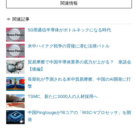
関連情報
関連記事
5G用通信半導体がボトルネックになる時代
米中ハイテク戦争の背後に潜む法律バトル
貿易摩擦で中国半導体業界の底力が上がる？ 座談会
【後編】
長期化が予測される米中貿易摩擦、中国のAI開発に打
撃
TSMC、新たに3000人の人材採用へ
中国Pingtougeが16コアの「RISC-Vプロセッサ」を開
発