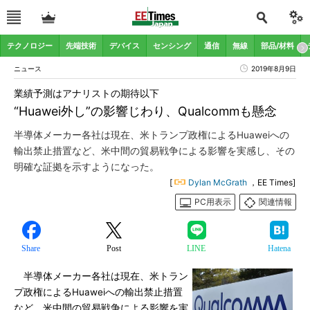
テクノロジー
先端技術
デバイス
センシング
通信
無線
部品/材料
ニュース
2019年8月9日
業績予測はアナリストの期待以下
“Huawei外し”の影響じわり、Qualcommも懸念
半導体メーカー各社は現在、米トランプ政権によるHuaweiへの
輸出禁止措置など、米中間の貿易戦争による影響を実感し、その
明確な証拠を示すようになった。
[
Dylan McGrath
，EE Times]
PC用表示
関連情報
Share
Post
LINE
Hatena
半導体メーカー各社は現在、米トラン
プ政権によるHuaweiへの輸出禁止措置
など、米中間の貿易戦争による影響を実