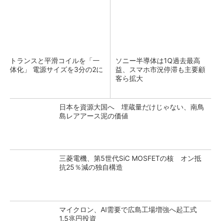
トランスと平滑コイルを「一
ソニー半導体は1Q過去最高
体化」 電源サイズを3分の2に
益、スマホ市況停滞も主要顧
客ら拡大
日本を資源大国へ 埋蔵量だけじゃない、南鳥
島レアアース泥の価値
三菱電機、第5世代SiC MOSFETの核 オン抵
抗25％減の独自構造
マイクロン、AI需要で広島工場増強へ起工式
1.5兆円投資