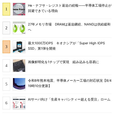
He・ナフサ・レジスト逼迫の続報――半導体工場停止が
回避できている理由
27年メモリ市場 DRAMは逼迫継続、NANDは供給緩和
へ
最大1000万IOPS キオクシアが「Super High IOPS
SSD」第1弾を開発
画像鮮明化を1チップで実現 組み込みも容易に
令和8年熊本地震、半導体メーカー工場の対応状況【8/4
19時10分更新】
AIサーバ向け「生産キャパシティー超える受注」ローム