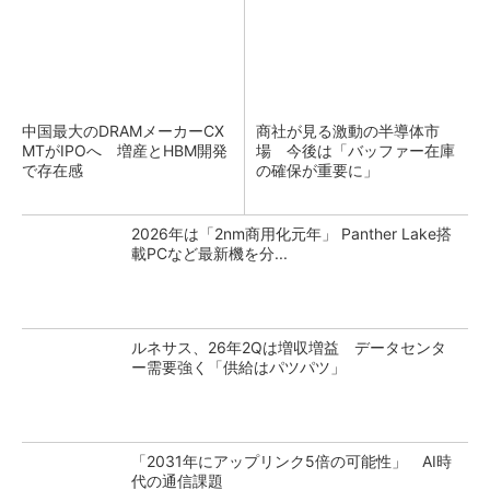
中国最大のDRAMメーカーCX
商社が見る激動の半導体市
MTがIPOへ 増産とHBM開発
場 今後は「バッファー在庫
で存在感
の確保が重要に」
2026年は「2nm商用化元年」 Panther Lake搭
載PCなど最新機を分...
ルネサス、26年2Qは増収増益 データセンタ
ー需要強く「供給はパツパツ」
「2031年にアップリンク5倍の可能性」 AI時
代の通信課題