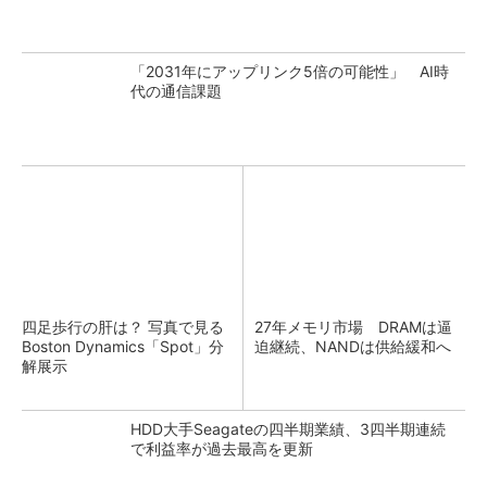
「2031年にアップリンク5倍の可能性」 AI時
代の通信課題
四足歩行の肝は？ 写真で見る
27年メモリ市場 DRAMは逼
Boston Dynamics「Spot」分
迫継続、NANDは供給緩和へ
解展示
HDD大手Seagateの四半期業績、3四半期連続
で利益率が過去最高を更新