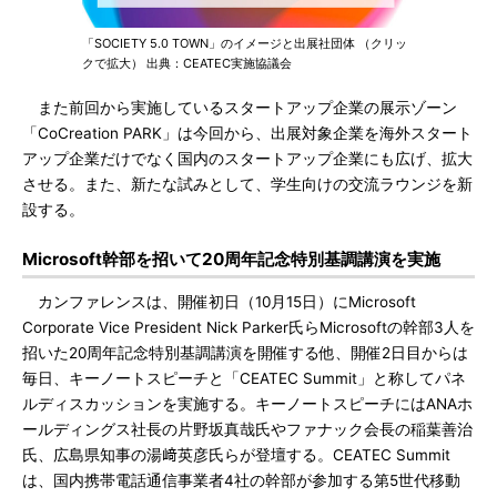
「SOCIETY 5.0 TOWN」のイメージと出展社団体 （クリッ
クで拡大） 出典：CEATEC実施協議会
また前回から実施しているスタートアップ企業の展示ゾーン
「CoCreation PARK」は今回から、出展対象企業を海外スタート
アップ企業だけでなく国内のスタートアップ企業にも広げ、拡大
させる。また、新たな試みとして、学生向けの交流ラウンジを新
設する。
Microsoft幹部を招いて20周年記念特別基調講演を実施
カンファレンスは、開催初日（10月15日）にMicrosoft
Corporate Vice President Nick Parker氏らMicrosoftの幹部3人を
招いた20周年記念特別基調講演を開催する他、開催2日目からは
毎日、キーノートスピーチと「CEATEC Summit」と称してパネ
ルディスカッションを実施する。キーノートスピーチにはANAホ
ールディングス社長の片野坂真哉氏やファナック会長の稲葉善治
氏、広島県知事の湯﨑英彦氏らが登壇する。CEATEC Summit
は、国内携帯電話通信事業者4社の幹部が参加する第5世代移動