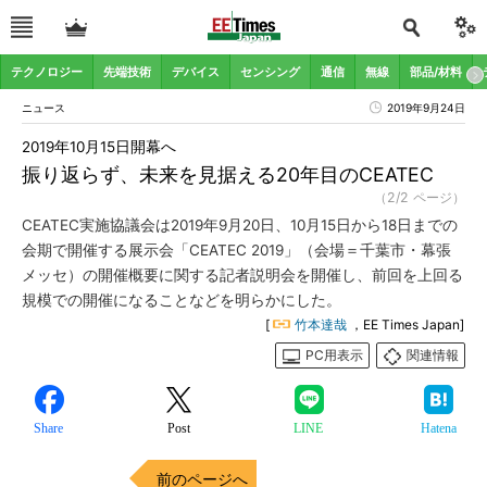
テクノロジー
先端技術
デバイス
センシング
通信
無線
部品/材料
ニュース
2019年9月24日
2019年10月15日開幕へ
振り返らず、未来を見据える20年目のCEATEC
（2/2 ページ）
CEATEC実施協議会は2019年9月20日、10月15日から18日までの
会期で開催する展示会「CEATEC 2019」（会場＝千葉市・幕張
メッセ）の開催概要に関する記者説明会を開催し、前回を上回る
規模での開催になることなどを明らかにした。
[
竹本達哉
，EE Times Japan]
PC用表示
関連情報
Share
Post
LINE
Hatena
前のページへ