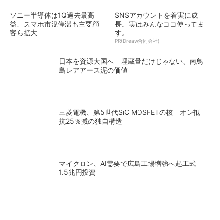
ソニー半導体は1Q過去最高
SNSアカウントを着実に成
益、スマホ市況停滞も主要顧
長。実はみんなココ使ってま
客ら拡大
す。
PR(Dreaw合同会社)
日本を資源大国へ 埋蔵量だけじゃない、南鳥
島レアアース泥の価値
三菱電機、第5世代SiC MOSFETの核 オン抵
抗25％減の独自構造
マイクロン、AI需要で広島工場増強へ起工式
1.5兆円投資