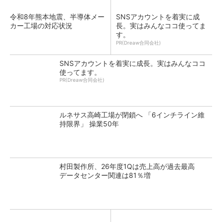
令和8年熊本地震、半導体メー
SNSアカウントを着実に成
カー工場の対応状況
長。実はみんなココ使ってま
す。
PR(Dreaw合同会社)
SNSアカウントを着実に成長。実はみんなココ
使ってます。
PR(Dreaw合同会社)
ルネサス高崎工場が閉鎖へ 「6インチライン維
持限界」 操業50年
村田製作所、26年度1Qは売上高が過去最高
データセンター関連は81％増