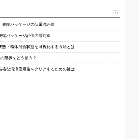
PR
 先端パッケージの低電流評価
先端パッケージ評価の最前線
状態・粉体混合状態を可視化する方法とは
定の限界をどう補う？
厳格な清浄度規格をクリアするための鍵は