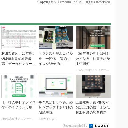
Copyright © ITmedia, Inc. All Rights Reserved.
村田製作所、26年度1
トランスと平滑コイル
【経営者必見】出社し
Qは売上高が過去最
を「一体化」 電源サ
たくなる！社員を活か
高 データセンター関
イズを3分の2に
す空間術
連は81％増
PR(株式会社アルファーテクノ)
【一括入手】オフィス
手作業はもう不要。録
三菱電機、第5世代SiC
作りの全ノウハウ集
音をアップするだけの
MOSFETの核 オン抵
AI議事録
抗25％減の独自構造
PR(株式会社アルファーテクノ)
PR(カイタヨ)
Recommended by