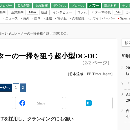
ノロジー
製品解剖
先端技術
デバイス
プロセス
パワー
部品材料
セン
動向
企業動向
統計
インタビュー
コラム
テーマ特集
カ
M&A
5G
ギー
ナログ
無線
集
ニュース
海外
国内
連載
電子版
読者登録
ホワイトペーパー
Specia
フィジカルAI
IoT・エッジコ
モリ
EXPO
Microchip情報
ストレージ通信
EE Times Japan×EDN Japan統合電
エッジAI
子版
I
SEMICON Japan
用レギュレーターの一掃を狙う超小型DC-DC...
デバイス通信
パワーエレクトロニクス
電子ブックレット
イコン
CEATEC
のナノフォーカス
半導体後工程
GA
EdgeTech＋
業界スコープ
ーの一掃を狙う超小型DC-DC
読者調査（EE Times Research）
印刷
TECHNO-FRONT
のエレ・組み込みプレイバ
（2/2 ページ）
カーボンニュートラル
2
人とくるま展
版
IoT
[
竹本達哉
，
EE Times Japan
]
直前エンジニアの社会人大
電源設計（EDN Japan）
「
ージへ
1
|
2
数字」で回してみよう
エレクトロニクス入門（EDN
A
Japan）
ード ～Behind the
2
rd
Share
年で起こったこと、次の10年
台
こと
4
FETを採用し、クランキングにも強い
で探るアジアの新トレンド