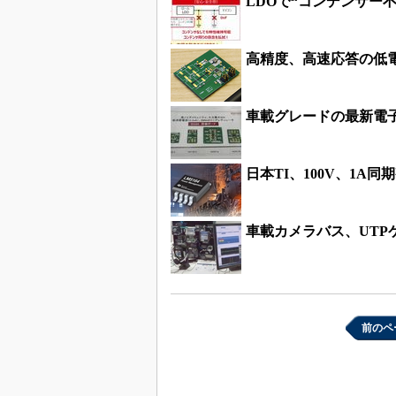
LDOで“コンデンサー不
高精度、高速応答の低電
車載グレードの最新電
日本TI、100V、1A
車載カメラバス、UTP
前のペ