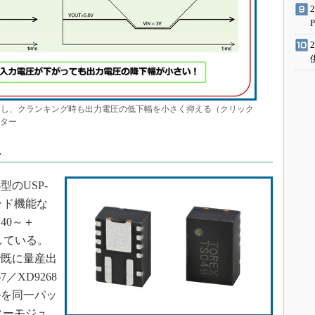
を採用し、クランキング時も出力電圧の低下幅を小さく抑える（クリック
クター
へ
型のUSP-
グッド機能な
40～＋
準拠している。
で既に量産出
／XD9268
ルを同一パッ
ターモジュ