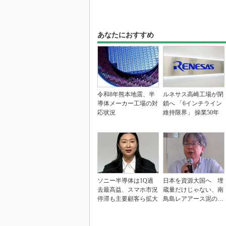
あなたにおすすめ
令和8年熊本地震、半
ルネサス高崎工場が閉
導体メーカー工場の対
鎖へ 「6インチライン
応状況
維持限界」 操業50年
ソニー半導体は1Q過
日本を資源大国へ 埋
去最高益、スマホ市況
蔵量だけじゃない、南
停滞も主要顧客ら拡大
鳥島レアアース泥の価
値