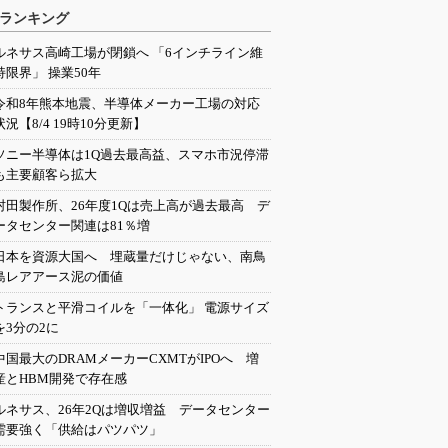
ランキング
ルネサス高崎工場が閉鎖へ 「6インチライン維
持限界」 操業50年
令和8年熊本地震、半導体メーカー工場の対応
状況【8/4 19時10分更新】
ソニー半導体は1Q過去最高益、スマホ市況停滞
も主要顧客ら拡大
村田製作所、26年度1Qは売上高が過去最高 デ
ータセンター関連は81％増
日本を資源大国へ 埋蔵量だけじゃない、南鳥
島レアアース泥の価値
トランスと平滑コイルを「一体化」 電源サイズ
を3分の2に
中国最大のDRAMメーカーCXMTがIPOへ 増
産とHBM開発で存在感
ルネサス、26年2Qは増収増益 データセンター
需要強く「供給はパツパツ」