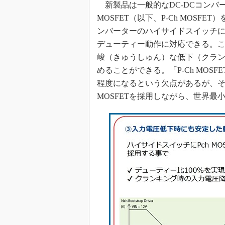
光伝送技
新製品は一般的なDC-DCコンバ
MOSFET（以下、P-Ch MOSFET
“異端児
改革、執
ンバーターのハイサイドスイッチに用
イノベー
デューティー動作に対応できる。
峻（きゅうしゅん）な低下（クラ
JASA発
めることができる。「P-Ch MOSF
IHSア
程度になるという欠点があるが、そ
「英語に
MOSFETを採用しながら、世界
ための新