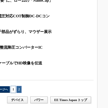
要”に、ロームの「NanoCap」
圧対応COT制御DC-DCコン
子部品がずらり、マウザー展示
同期整流降圧コンバーターIC
ケーブルでHD映像を伝送
ージへ
1
|
2
デバイス
パワー
EE Times Japan トップ