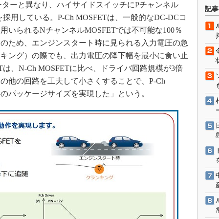
術を知る
ーターと異なり、ハイサイドスイッチにPチャンネル
記事
）を採用している。P-Ch MOSFETは、一般的なDC-DCコ
エンジニア”が仕掛けた社内
念の180日
いられるNチャンネルMOSFETでは不可能な100％
ションは日本を救うのか
このため、エンジンスタート時に見られる入力電圧の急
ンキング）の際でも、出力電圧の降下幅を最小に食い止
IoT通信
ETは、N-Ch MOSFETに比べ、ドライバ回路規模が3倍
ナリスト「未来展望」
の他の回路を工夫して小さくすることで、P-Ch
愛されないエンジニア」の
最小のパッケージサイズを実現した」という。
行動論