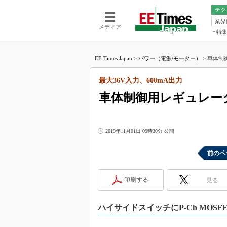
テク
業界
電池／エネル
ア
メディア
特
メ
福田昭の
LS
EE Times Japan
>
パワー（電源/モーター）
>
車体制御
福田昭の
マ
湯之上隆
最大36V入力、600mA出力
FP
大山聡の
車体制御用レギュレータ
大原雄介
ック
リタイア
2019年11月01日 09時30分 公開
学漂流記
前のペ
世界を「
踊るバズワ
Buzzwo
印刷する
見る
この10
で起こる
ハイサイドスイッチにP-Ch MOS
製品分解