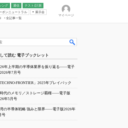
シング
通信
テスト/計測
ーボンニュートラル
展示会
マイページ
全記事一覧
l
ンピューティング
して読む 電子ブックレット
IER
026年上半期の半導体業界を振り返る――電子
2026年7月号
TECHNO-FRONTIER」2025年プレイバック
I時代のメモリ／ストレージ覇権――電子版
026年5月号
湾の半導体戦略 強みと限界――電子版2026年
月号