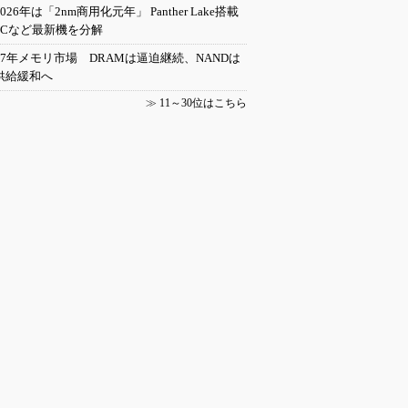
2026年は「2nm商用化元年」 Panther Lake搭載
PCなど最新機を分解
27年メモリ市場 DRAMは逼迫継続、NANDは
供給緩和へ
≫
11～30位はこちら