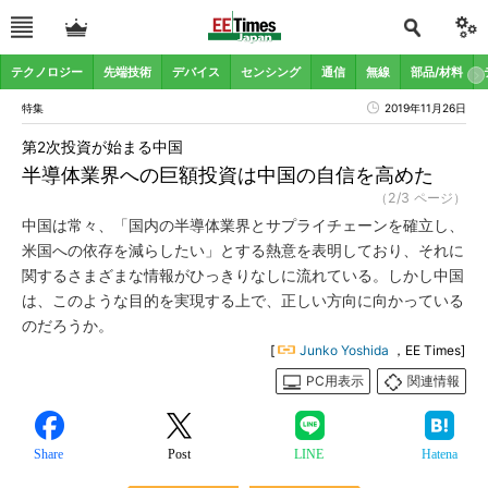
テクノロジー
先端技術
デバイス
センシング
通信
無線
部品/材料
特集
2019年11月26日
第2次投資が始まる中国
半導体業界への巨額投資は中国の自信を高めた
（2/3 ページ）
中国は常々、「国内の半導体業界とサプライチェーンを確立し、
米国への依存を減らしたい」とする熱意を表明しており、それに
関するさまざまな情報がひっきりなしに流れている。しかし中国
は、このような目的を実現する上で、正しい方向に向かっている
のだろうか。
[
Junko Yoshida
，EE Times]
PC用表示
関連情報
Share
Post
LINE
Hatena