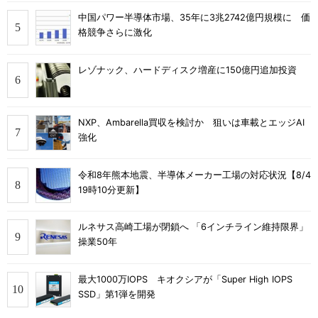
中国パワー半導体市場、35年に3兆2742億円規模に 価
格競争さらに激化
レゾナック、ハードディスク増産に150億円追加投資
NXP、Ambarella買収を検討か 狙いは車載とエッジAI
強化
令和8年熊本地震、半導体メーカー工場の対応状況【8/4
19時10分更新】
ルネサス高崎工場が閉鎖へ 「6インチライン維持限界」
操業50年
最大1000万IOPS キオクシアが「Super High IOPS
SSD」第1弾を開発