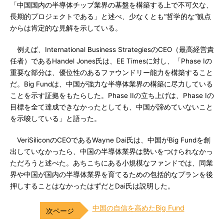
「中国国内の半導体チップ業界の基盤を構築する上で不可欠な、
長期的プロジェクトである」と述べ、少なくとも“哲学的な”観点
からは肯定的な見解を示している。
例えば、International Business StrategiesのCEO（最高経営責
任者）であるHandel Jones氏は、EE Timesに対し、「Phase Iの
重要な部分は、優位性のあるファウンドリー能力を構築すること
だ。Big Fundは、中国が強力な半導体業界の構築に尽力している
ことを示す証拠をもたらした。Phase IIの立ち上げは、Phase Iの
目標を全て達成できなかったとしても、中国が諦めていないこと
を示唆している」と語った。
VeriSiliconのCEOであるWayne Dai氏は、中国がBig Fundを創
出していなかったら、中国の半導体業界は勢いをつけられなかっ
ただろうと述べた。あちこちにある小規模なファンドでは、同業
界や中国が国内の半導体業界を育てるための包括的なプランを後
押しすることはなかったはずだとDai氏は説明した。
中国の自信を高めたBig Fund