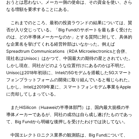
おうとは思わない。メーカー側の使命は、その資金を使い、さら
なる増額を要求することにある。
これまでのところ、最初の投資ラウンドの結果については、賛
否が入り交じっている。「Big Fundのサポートを最も多く受けた
のは、どの半導体メーカーなのか」とする質問に対して、具体的
な企業名を挙げてくれる経営幹部はいなかった。例えば
Spreadtrum Communications（RDA Microelectronicsと合併、
現社名はUnisoc）はかつて、中国最大の期待の星とされていた。
しかし現在、同社がどのような位置付けにあるのかは不明だ。
Unisocは2018年初頭に、Intelの5Gモデムを搭載した5Gスマート
フォンプラットフォームの開発に取り組んでいると報じられた。
しかし、Intelは2019年夏に、スマートフォンモデム事業をApple
に売却してしまっている。
またHiSilicon（Huaweiの半導体部門）は、国内最大規模の半
導体メーカーであるが、同社の成功は自ら成し遂げたものであっ
て、Big Fundから明確な後押しを受けたわけでは決してない。
中国エレクトロニクス業界の観測筋は、Big Fundについて、