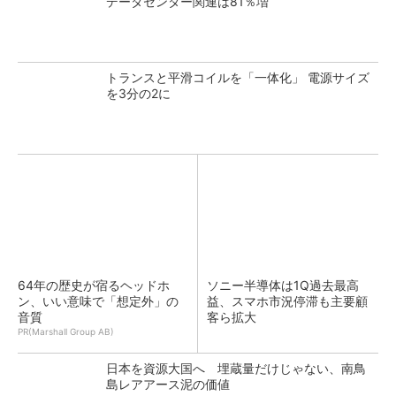
データセンター関連は81％増
トランスと平滑コイルを「一体化」 電源サイズ
を3分の2に
64年の歴史が宿るヘッドホ
ソニー半導体は1Q過去最高
ン、いい意味で「想定外」の
益、スマホ市況停滞も主要顧
音質
客ら拡大
PR(Marshall Group AB)
日本を資源大国へ 埋蔵量だけじゃない、南鳥
島レアアース泥の価値