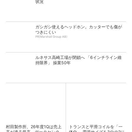
状況
ガシガシ使えるヘッドホン。カッターでも傷が
つきにくい
PR(Marshall Group AB)
ルネサス高崎工場が閉鎖へ 「6インチライン維
持限界」 操業50年
村田製作所、26年度1Qは売上
トランスと平滑コイルを「一
高が過去最高 データセンタ
体化」 電源サイズを3分の2に