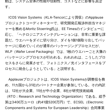
動は、システム全体の性能や信頼性、コストなどに影響を及ぼ
す。
ICOS Vision Systems（KLA-Tencorにより買収）のApplause
プロジェクトコーディネーターで、研究開発広報渉外担当マネジ
ャーを務めるMoritz Stoerring氏は、EE Timesのインタビューに
応じ、「ヘテロジニアスインテグレーションは、非常に重要な課
題だ。ウエハーをダイに切り分け、ダイを1個1個取り出してパッ
ケージに収めていくのが通常のパッケージングプロセスだが、
WLP（Wafer Level Packaging）では、1枚のウエハーごと大藩の
パッケージングプロセスが行われる。われわれは、こうしたプロ
セスをさらに発展させて、フォトニクス／光インタフェースをプ
ロセスに統合しようとしている」と説明する。
Applauseプロジェクトは、ICOS Vision Systemsが調整役を務
め、11カ国から31社のパートナー企業が参加している。その内訳
は、12社が大企業、11社が中小企業、8社が研究技術組織
（RTO：Research and Technology Organization）である。総予
算は3400万ユーロ（約41億5200万円）で、ECSEL（Electronic
Components and Systems for European Leadership）合同事業