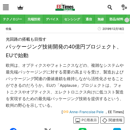
テクノロジー
先端技術
デバイス
センシング
通信
無線
部品/材料
特集
2019年12月18日
光回路の搭載も目指す
パッケージング技術開発の40億円プロジェクト、
EUで始動
欧州は、オプティクスやフォトニクスなどの、複雑なシステムや
最先端パッケージングに対する需要の高まりを受け、製造および
パッケージング関連の価値連鎖を維持しながら活性化させること
ができるのだろうか。EUの「Applause」プロジェクトは、フォ
トニクスやオプティクス、エレクトロニクス向けに低コスト製造
を実現するための最先端パッケージング技術を提供するという、
欧州の野心を示している。
[
Anne-Francoise Pele
，EE Times]
PC用表示
関連情報