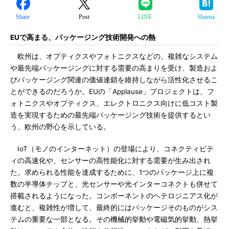
Share
Post
LINE
Hatena
EUで高まる、パッケージング技術開発への熱
欧州は、オプティクスやフォトニクスなどの、複雑なシステム
や最先端パッケージングに対する需要の高まりを受け、製造およ
びパッケージング関連の価値連鎖を維持しながら活性化させるこ
とができるのだろうか。EUの「Applause」プロジェクトは、フ
ォトニクスやオプティクス、エレクトロニクス向けに低コスト製
造を実現するための最先端パッケージング技術を提供するとい
う、欧州の野心を示している。
IoT（モノのインターネット）の登場により、コネクティビテ
ィの高速化や、センサーの高性能化に対する需要が生み出され
た。求められる性能を達成するために、1つのパッケージ上に複
数の半導体チップと、光センサーや光インターコネクトも併せて
搭載されるようになった。コンポーネントのヘテロジニアス化が
進むと、複雑性が増して、最終的にはパッケージそのものがシス
テムの重要な一部となる。その機械的挙動や電磁気的挙動、熱挙