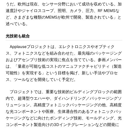
うだ。欧州は現在、センサー分野において成功を収めている。加
速度計やジャイロスコープ、照明、カメラ、圧力、RF MEMSな
ど、さまざまな種類のMEMSが欧州で開発、製造されている」と
述べている。
光技術も統合
Applauseプロジェクトは、エレクトロニクスやオプティク
ス、フォトニクスなどを組み合わせた、最先端のパッケージング
およびアセンブリ技術の実現に焦点を当てている。参画メンバー
は、「量産が可能な低コストのマニュファクチャビリティ（製造
可能性）を実現する」という目標を掲げ、新しい手法やプロセ
ス、ツールなどを開発していく予定だ。
プロジェクトでは、重要な技術的ビルディングブロックの範囲
内で、超薄型ウエハーや、ダイハンドリング／パッケージングソ
リューション、高精度フォトニックパッケージングの他、高精度
な光コンポーネントや医療、生体適合性のあるフォトニックパッ
ケージングなどに向けたボンディング技術、モールディング、光
コンポーネント製造向けの3Dインテグレーションなどの開発に