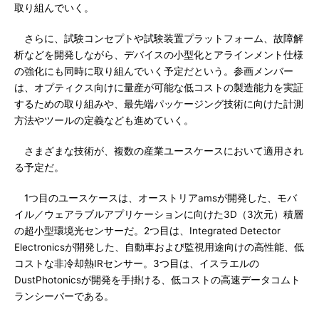
取り組んでいく。
さらに、試験コンセプトや試験装置プラットフォーム、故障解
析などを開発しながら、デバイスの小型化とアラインメント仕様
の強化にも同時に取り組んでいく予定だという。参画メンバー
は、オプティクス向けに量産が可能な低コストの製造能力を実証
するための取り組みや、最先端パッケージング技術に向けた計測
方法やツールの定義なども進めていく。
さまざまな技術が、複数の産業ユースケースにおいて適用され
る予定だ。
1つ目のユースケースは、オーストリアamsが開発した、モバ
イル／ウェアラブルアプリケーションに向けた3D（3次元）積層
の超小型環境光センサーだ。2つ目は、Integrated Detector
Electronicsが開発した、自動車および監視用途向けの高性能、低
コストな非冷却熱IRセンサー。3つ目は、イスラエルの
DustPhotonicsが開発を手掛ける、低コストの高速データコムト
ランシーバーである。