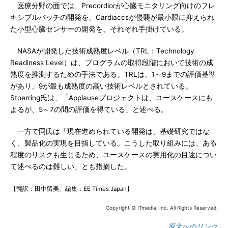
医療分野の面では、Precordiorが心臓モニタリング向けのフレ
キシブルパッチの開発を、Cardiaccsが侵襲が最小限に抑えられ
た小型心臓センサーの開発を、それぞれ手掛けている。
NASAが開発した技術成熟度レベル（TRL：Technology
Readiness Level）は、プログラムの取得段階において技術の成
熟度を推測するための手法である。TRLは、1～9までの評価基準
があり、9が最も成熟度の高い技術レベルとされている。
Stoerring氏は、「Applauseプロジェクトは、ユースケースにも
よるが、5～7の間の評価を得ている」と述べる。
一方で同氏は「現在進められている開発は、基礎研究ではな
く、製品化の実現を目指している。こうした取り組みには、ある
程度のリスクも生じるため、ユースケースの実用化の目途につい
て述べるのは難しい」とも指摘した。
【翻訳：田中留美、編集：EE Times Japan】
Copyright © ITmedia, Inc. All Rights Reserved.
原文へのリンク