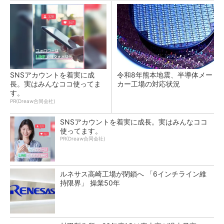
SNSアカウントを着実に成
令和8年熊本地震、半導体メー
長。実はみんなココ使ってま
カー工場の対応状況
す。
PR(Dreaw合同会社)
SNSアカウントを着実に成長。実はみんなココ
使ってます。
PR(Dreaw合同会社)
ルネサス高崎工場が閉鎖へ 「6インチライン維
持限界」 操業50年