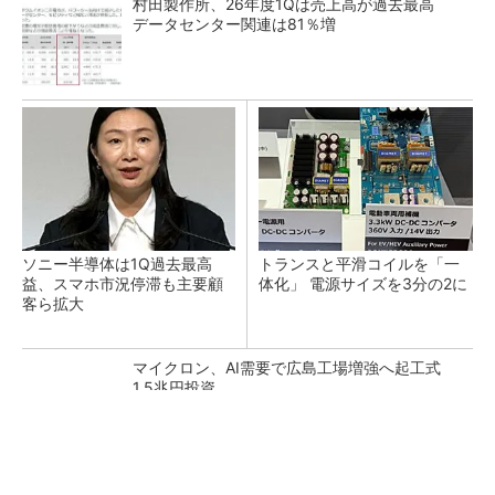
村田製作所、26年度1Qは売上高が過去最高
データセンター関連は81％増
ソニー半導体は1Q過去最高
トランスと平滑コイルを「一
益、スマホ市況停滞も主要顧
体化」 電源サイズを3分の2に
客ら拡大
マイクロン、AI需要で広島工場増強へ起工式
1.5兆円投資
He・ナフサ・レジスト逼迫の続報――半導体工