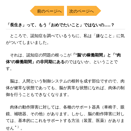
前のページへ
次のページへ
「長生き」って、もう「おめでたいこと」ではないの……？
ところで、認知症を調べているうちに、私は「嫌なこと」に気
がついてしまいました。
それは、認知症の問題の根っこが
「"脳"の稼働期間」と「"肉
体"の稼働期間」の非同期にある
のではないか、ということで
す。
脳は、人間という制御システムの根幹を成す部位ですので、肉
体が健常な状態であっても、脳が異常な状態になれば、肉体の制
御を行うこともできなくなります。
肉体の動作障害に対しては、各種のサポート器具（車椅子、眼
鏡、補聴器、その他）があります。しかし、脳の動作障害に対し
ては、基本的にこれをサポートする方法（装置、医薬）がありま
＊）
せん
。