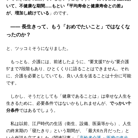
いて、不健康な期間……もとい『平均寿命と健康寿命との差』
が、増加し続けている
」のです。
―― 長生きって、もう「おめでたいこと」ではなくな
ったのか？
と、ツッコミそうになりました。
もっとも、介護には、前述したように、"要支援1"から"要介護
5"まで7段階もあり、ひとくくりに語ることはできません。それ
に、介護を必要としていても、良い人生を送ることは十分に可能
です。
しかし、そうだとしても「健康であることは」は幸せな人生を
生きるために、必要条件ではないかもしれませんが、
でっかい十
分条件
ではあるでしょう。
私は以前、江戸時代の生活（衛生、設備、医薬等から）、人生
の終末期の「寝たきり」という期間が、「最大6カ月だった」と
いう仮説を立てました（関連記事：「
高齢者介護 ～医療の進歩