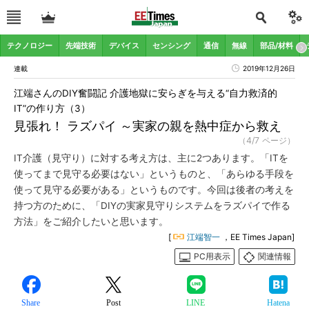
テクノロジー
先端技術
デバイス
センシング
通信
無線
部品/材料
連載
2019年12月26日
江端さんのDIY奮闘記 介護地獄に安らぎを与える“自力救済的
IT”の作り方（3）
見張れ！ ラズパイ ～実家の親を熱中症から救え
（4/7 ページ）
IT介護（見守り）に対する考え方は、主に2つあります。「ITを
使ってまで見守る必要はない」というものと、「あらゆる手段を
使って見守る必要がある」というものです。今回は後者の考えを
持つ方のために、「DIYの実家見守りシステムをラズパイで作る
方法」をご紹介したいと思います。
[
江端智一
，EE Times Japan]
PC用表示
関連情報
Share
Post
LINE
Hatena