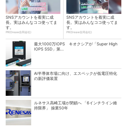
SNSアカウントを着実に成
SNSアカウントを着実に成
長。実はみんなココ使ってま
長。実はみんなココ使ってま
す。
す。
PR(Dreaw合同会社)
PR(Dreaw合同会社)
最大1000万IOPS キオクシアが「Super High
IOPS SSD」第...
AI半導体市場に向け、エスペックが低電圧特化
の新評価装置
ルネサス高崎工場が閉鎖へ 「6インチライン維
持限界」 操業50年