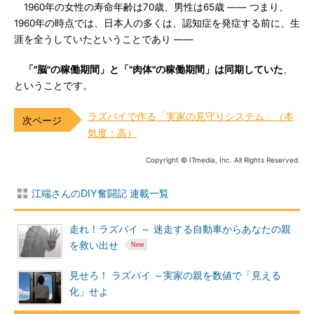
1960年の女性の寿命年齢は70歳、男性は65歳 ―― つまり、
1960年の時点では、日本人の多くは、認知症を発症する前に、生
涯を全うしていたということであり ――
「"脳"の稼働期間」と「"肉体"の稼働期間」は同期していた
、
ということです。
ラズパイで作る「実家の見守りシステム」（本
気度：高）
Copyright © ITmedia, Inc. All Rights Reserved.
江端さんのDIY奮闘記 連載一覧
走れ！ラズパイ ～ 迷走する自動車からあなたの親
を救い出せ
見せろ！ ラズパイ ～実家の親を数値で「見える
化」せよ