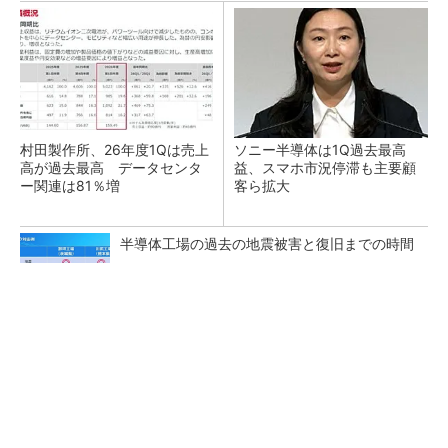
村田製作所、26年度1Qは売上
ソニー半導体は1Q過去最高
高が過去最高 データセンタ
益、スマホ市況停滞も主要顧
ー関連は81％増
客ら拡大
半導体工場の過去の地震被害と復旧までの時間
ルネサス、26年2Qは増収増益 データセンタ
ー需要強く「供給はパツパツ」