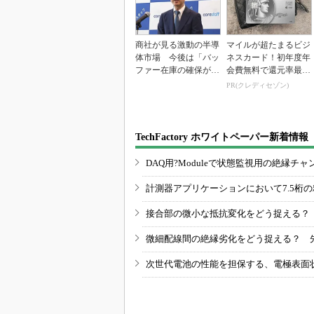
商社が見る激動の半導
マイルが超たまるビジ
体市場 今後は「バッ
ネスカード！初年度年
ファー在庫の確保が重
会費無料で還元率最大
要に」
1.125%
PR(クレディセゾン)
TechFactory ホワイトペーパー新着情報
DAQ用?Moduleで状態監視用の絶縁
計測器アプリケーションにおいて7.5桁
接合部の微小な抵抗変化をどう捉える？
微細配線間の絶縁劣化をどう捉える？ 
次世代電池の性能を担保する、電極表面