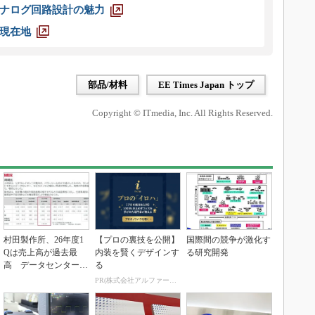
ナログ回路設計の魅力
現在地
部品/材料
EE Times Japan トップ
Copyright © ITmedia, Inc. All Rights Reserved.
村田製作所、26年度1
【プロの裏技を公開】
国際間の競争が激化す
Qは売上高が過去最
内装を賢くデザインす
る研究開発
高 データセンター関
る
連は81％増
PR(株式会社アルファーテクノ)