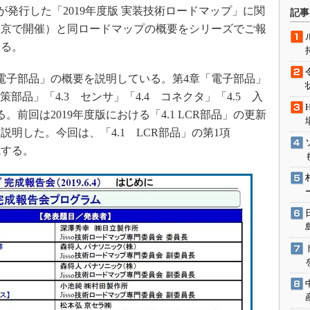
術を知る
が発行した「2019年度版 実装技術ロードマップ」に関
記事
エンジニア”が仕掛けた社内
に東京で開催）と同ロードマップの概要をシリーズでご報
念の180日
ある。
ションは日本を救うのか
電子部品」の概要を説明している。第4章「電子部品」
IoT通信
C対策部品」「4.3 センサ」「4.4 コネクタ」「4.5 入
ナリスト「未来展望」
前回は2019年度版における「4.1 LCR部品」の更新
愛されないエンジニア」の
説明した。今回は、「4.1 LCR部品」の第1項
行動論
説する。