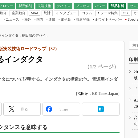
ノロジー
製品解剖
先端技術
デバイス
プロセス
パワー
部品材料
セン
動向
企業動向
統計
インタビュー
コラム
テーマ特集
カ
M&A
5G
ギー
ナログ
無線
集
ニュース
海外
国内
連載
電子版
読者登録
ホワイトペーパー
Specia
フィジカルAI
IoT・エッジコ
モリ
EXPO
Microchip情報
ストレージ通信
EE Times Japan×EDN Japan統合電
エッジAI
子版
I
SEMICON Japan
インダクタ：福田昭のデバイ...
デバイス通信
パワーエレクトロニクス
電子ブックレット
イコン
CEATEC
のナノフォーカス
度版実装技術ロードマップ（32）
半導体後工程
GA
EdgeTech＋
業界スコープ
るインダクタ
読者調査（EE Times Research）
印刷
TECHNO-FRONT
のエレ・組み込みプレイバ
（1/2 ページ）
カーボンニュートラル
2
人とくるま展
版
IoT
直前エンジニアの社会人大
クタについて説明する。インダクタの構造の他、電源用インダ
電源設計（EDN Japan）
「
数字」で回してみよう
[
福田昭
，
EE Times Japan
]
エレクトロニクス入門（EDN
A
Japan）
ード ～Behind the
2
rd
見る
Share
年で起こったこと、次の10年
台
こと
4
ダクタンスを意味する
で探るアジアの新トレンド