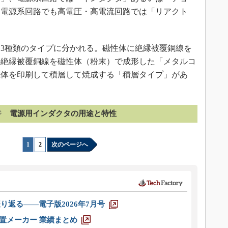
。電源系回路でも高電圧・高電流回路では「リアクト
3種類のタイプに分かれる。磁性体に絶縁被覆銅線を
の絶縁被覆銅線を磁性体（粉末）で成形した「メタルコ
電体を印刷して積層して焼成する「積層タイプ」があ
ジ
電源用インダクタの用途と特性
1
|
2
次のページへ
り返る――電子版2026年7月号
装置メーカー 業績まとめ