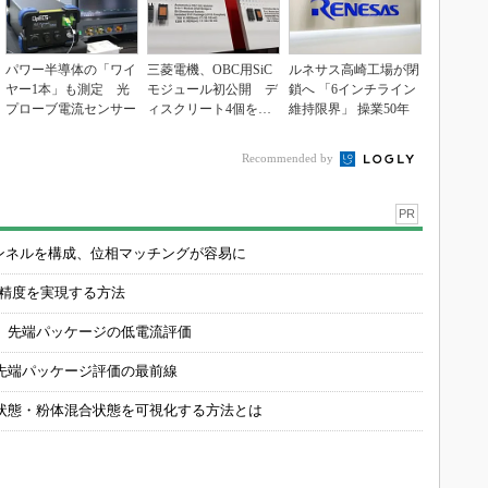
パワー半導体の「ワイ
三菱電機、OBC用SiC
ルネサス高崎工場が閉
ヤー1本」も測定 光
モジュール初公開 デ
鎖へ 「6インチライン
プローブ電流センサー
ィスクリート4個を置
維持限界」 操業50年
き換え
Recommended by
PR
チャンネルを構成、位相マッチングが容易に
の精度を実現する方法
 先端パッケージの低電流評価
先端パッケージ評価の最前線
状態・粉体混合状態を可視化する方法とは