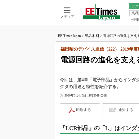
テク
業界
電池／エネル
ア
メディア
特
メ
福田昭の
LS
EE Times Japan
>
部品/材料
>
電源回路の進化を支える
福田昭の
マ
湯之上隆
福田昭のデバイス通信（222） 2019年
FP
大山聡の
電源回路の進化を支え
大原雄介
ック
リタイア
今回は、第4章「電子部品」からインダ
学漂流記
クタの用途と特性を紹介する。
世界を「
2020年01月10日 11時30分 公開
踊るバズワ
Buzzwo
印刷する
通知する
この10
で起こる
「LCR部品」の「L」はイン
製品分解