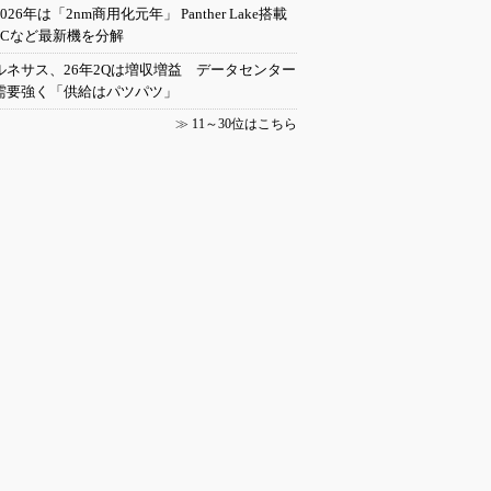
2026年は「2nm商用化元年」 Panther Lake搭載
PCなど最新機を分解
ルネサス、26年2Qは増収増益 データセンター
需要強く「供給はパツパツ」
≫
11～30位はこちら