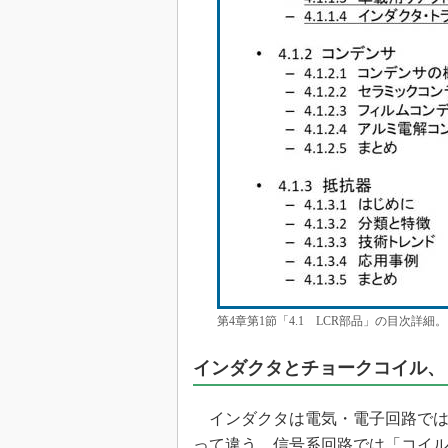
第4章第1節「4.1 LCR部品」の目次
インダクタとチョークコイル、
インダクタは電気・電子回路では
って違う。信号系回路では「コイ