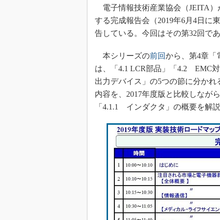
光伝送技
電子情報技術産業協会（JEITA）
“異端児
する完成報告会（2019年6月4日
改革、執
告している。今回はその第32回で
イノベー
本シリーズの
前回
から、第4章「
JASA発
は、「4.1 LCR部品」「4.2 EM
IHSア
出力デバイス」の5つの節に分かれる。
「英語に
内容を、2017年度版と比較しながら
ための新
「4.1.1 インダクタ」の概要を解