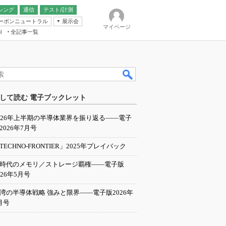
シング
通信
テスト/計測
ーボンニュートラル
展示会
マイページ
全記事一覧
l
ンピューティング
して読む 電子ブックレット
IER
026年上半期の半導体業界を振り返る――電子
2026年7月号
TECHNO-FRONTIER」2025年プレイバック
I時代のメモリ／ストレージ覇権――電子版
026年5月号
湾の半導体戦略 強みと限界――電子版2026年
月号